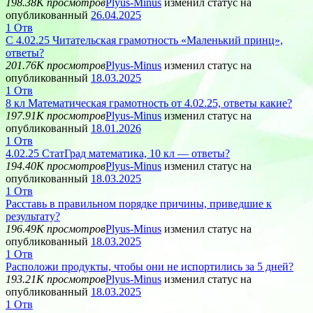
198.38K просмотров
Plyus-Minus
изменил статус на
опубликованный
26.04.2025
1
Отв
С 4.02.25 Читательская грамотность «Маленький принц»,
ответы?
201.76K просмотров
Plyus-Minus
изменил статус на
опубликованный
18.03.2025
1
Отв
8 кл Математическая грамотность от 4.02.25, ответы какие?
197.91K просмотров
Plyus-Minus
изменил статус на
опубликованный
18.01.2026
1
Отв
4.02.25 СтатГрад математика, 10 кл — ответы?
194.40K просмотров
Plyus-Minus
изменил статус на
опубликованный
18.03.2025
1
Отв
Расставь в правильном порядке причины, приведшие к
результату?
196.49K просмотров
Plyus-Minus
изменил статус на
опубликованный
18.03.2025
1
Отв
Расположи продукты, чтобы они не испортились за 5 дней?
193.21K просмотров
Plyus-Minus
изменил статус на
опубликованный
18.03.2025
1
Отв