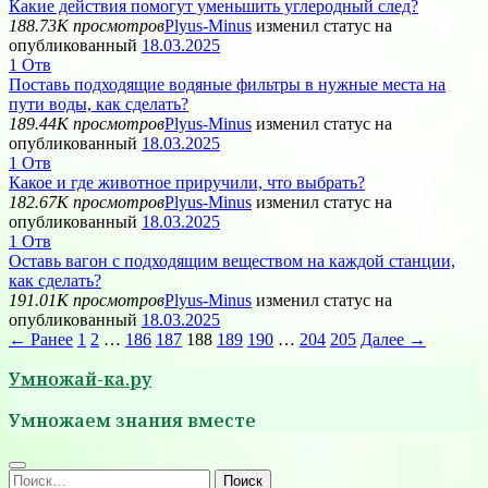
Какие действия помогут уменьшить углеродный след?
188.73K просмотров
Plyus-Minus
изменил статус на
опубликованный
18.03.2025
1
Отв
Поставь подходящие водяные фильтры в нужные места на
пути воды, как сделать?
189.44K просмотров
Plyus-Minus
изменил статус на
опубликованный
18.03.2025
1
Отв
Какое и где животное приручили, что выбрать?
182.67K просмотров
Plyus-Minus
изменил статус на
опубликованный
18.03.2025
1
Отв
Оставь вагон с подходящим веществом на каждой станции,
как сделать?
191.01K просмотров
Plyus-Minus
изменил статус на
опубликованный
18.03.2025
← Ранее
1
2
…
186
187
188
189
190
…
204
205
Далее →
Умножай-ка.ру
Умножаем знания вместе
Найти: