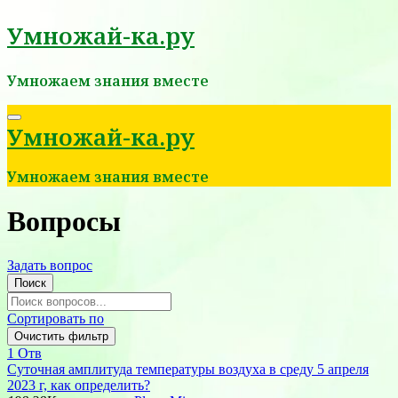
Перейти
Умножай-ка.ру
к
содержимому
Умножаем знания вместе
Умножай-ка.ру
Умножаем знания вместе
Вопросы
Задать вопрос
Поиск
Сортировать по
Очистить фильтр
1
Отв
Суточная амплитуда температуры воздуха в среду 5 апреля
2023 г, как определить?