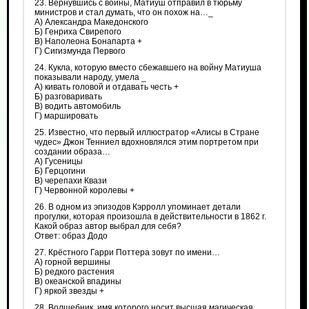
23. Вернувшись с войны, Матиуш отправил в тюрьму
министров и стал думать, что он похож на…_
А) Александра Македонского
Б) Генриха Свирепого
В) Наполеона Бонапарта +
Г) Сигизмунда Первого
24. Кукла, которую вместо сбежавшего на войну Матиуша
показывали народу, умела _
А) кивать головой и отдавать честь +
Б) разговаривать
В) водить автомобиль
Г) маршировать
25. Известно, что первый иллюстратор «Алисы в Стране
чудес» Джон Тенниел вдохновлялся этим портретом при
создании образа…
А) Гусеницы
Б) Герцогини
В) черепахи Квази
Г) Червонной королевы +
26. В одном из эпизодов Кэрролл упоминает детали
прогулки, которая произошла в действительности в 1862 г.
Какой образ автор выбрал для себя?
Ответ: образ Додо
27. Крёстного Гарри Поттера зовут по имени…
А) горной вершины
Б) редкого растения
В) океанской впадины
Г) яркой звезды +
28. Волшебник, имя которого носит высшая магическая