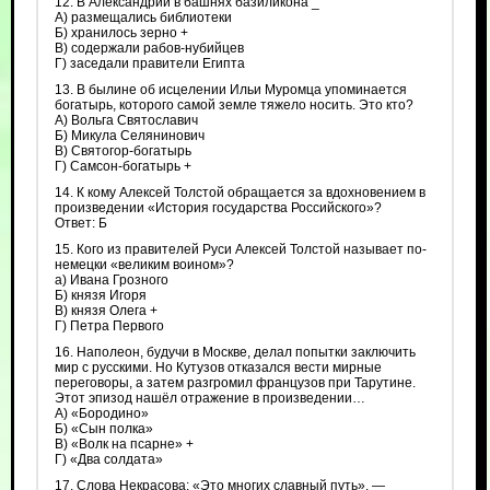
12. В Александрии в башнях базиликона _
А) размещались библиотеки
Б) хранилось зерно +
В) содержали рабов-нубийцев
Г) заседали правители Египта
13. В былине об исцелении Ильи Муромца упоминается
богатырь, которого самой земле тяжело носить. Это кто?
А) Вольга Святославич
Б) Микула Селянинович
В) Святогор-богатырь
Г) Самсон-богатырь +
14. К кому Алексей Толстой обращается за вдохновением в
произведении «История государства Российского»?
Ответ: Б
15. Кого из правителей Руси Алексей Толстой называет по-
немецки «великим воином»?
а) Ивана Грозного
Б) князя Игоря
В) князя Олега +
Г) Петра Первого
16. Наполеон, будучи в Москве, делал попытки заключить
мир с русскими. Но Кутузов отказался вести мирные
переговоры, а затем разгромил французов при Тарутине.
Этот эпизод нашёл отражение в произведении…
А) «Бородино»
Б) «Сын полка»
В) «Волк на псарне» +
Г) «Два солдата»
17. Слова Некрасова: «Это многих славный путь», —