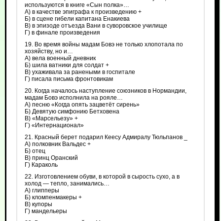
используются в книге «Сын полка»…
А) в качестве эпиграфа к произведению +
Б) в сцене гибели капитана Енакиева
В) в эпизоде отъезда Вани в суворовское училище
Г) в финале произведения
19. Во время войны мадам Бовэ не только хлопотала по
хозяйству, но и…
А) вела военный дневник
Б) шила ватники для солдат +
В) ухаживала за ранеными в госпитале
Г) писала письма фронтовикам
20. Когда началось наступление союзников в Нормандии,
мадам Бовэ исполнила на рояле…
А) песню «Когда опять зацветёт сирень»
Б) Девятую симфонию Бетховена
В) «Марсельезу» +
Г) «Интернационал»
21. Красный берет подарил Кеесу Адмиралу Тюльпанов _
А) полковник Вальдес +
Б) отец
В) принц Оранский
Г) Караколь
22. Изготовлением обуви, в которой в сырость сухо, а в
холод — тепло, занимались…
А) глипперы
Б) кломпенмакеры +
В) купоры
Г) мандельеры