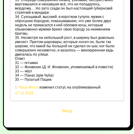
33. Спереди совершенно немец: узенькая, беспрестанно
вертевшаяся и нюхавшая всё, что ни попадалось,
мордочка… Но зато сзади он был настоящий губернский
стряпчий в мундире.
34. Сухощавый, высокий, в коротком тулупе, мужик с
обросшею бородою, показывавшею, что уже более двух
недель не прикасался к ней обломок косы, которым
обыкновенно мужики бреют свою бороду за неимением
бритвы.
35. Несмотря на небольшой рост, в ширину был довольно
увесист. Притом шаровары, которые носил он, были так
широки, что какой бы большой ни сделал он шаг, ног было
совершенно незаметно, и казалось — винокуренная кадь
двигалась по улице.
Ответ
31 — гетьман
32 — Фонвизин (Д. И. Фонвизин, упоминаемый в повести)
33 — чёрт
34 — Панас (кум Чуба)
35 — Пузатый Пацюк
Plyus-Minus
изменил статус на опубликованный
17.12.2025
Вход