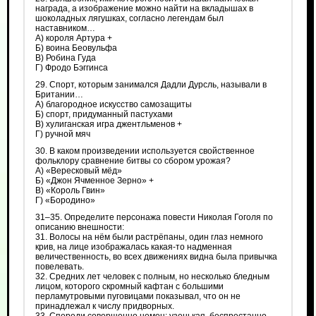
награда, а изображение можно найти на вкладышах в
шоколадных лягушках, согласно легендам был
наставником…
А) короля Артура +
Б) воина Беовульфа
В) Робина Гуда
Г) Фродо Бэггинса
29. Спорт, которым занимался Дадли Дурсль, называли в
Британии…
А) благородное искусство самозащиты
Б) спорт, придуманный пастухами
В) хулиганская игра джентльменов +
Г) ручной мяч
30. В каком произведении используется свойственное
фольклору сравнение битвы со сбором урожая?
А) «Вересковый мёд»
Б) «Джон Ячменное Зерно» +
В) «Король Гвин»
Г) «Бородино»
31–35. Определите персонажа повести Николая Гоголя по
описанию внешности:
31. Волосы на нём были растрёпаны, один глаз немного
крив, на лице изображалась какая-то надменная
величественность, во всех движениях видна была привычка
повелевать.
32. Средних лет человек с полным, но несколько бледным
лицом, которого скромный кафтан с большими
перламутровыми пуговицами показывал, что он не
принадлежал к числу придворных.