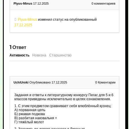
Plyus-Minus
17.12.2025
0
комментариев
Plyus-Minus
изменил статус на опубликованный
17.12.2025
1
Ответ
Активность
Новизна
Старшинство
UchiUroki
Опубликовано 17.12.2025
0
Коментарии
Задания и ответы к литературному конкурсу Пегас для 5 и 6
классов приведены исключительно в целях ознакомления.
1. С этим предметом сравнивает себя влюблённый кузнец:
А) порванная цепь
Б) ржавая подкова
В) разбитая наковальня +
Г) тяжёлый молот