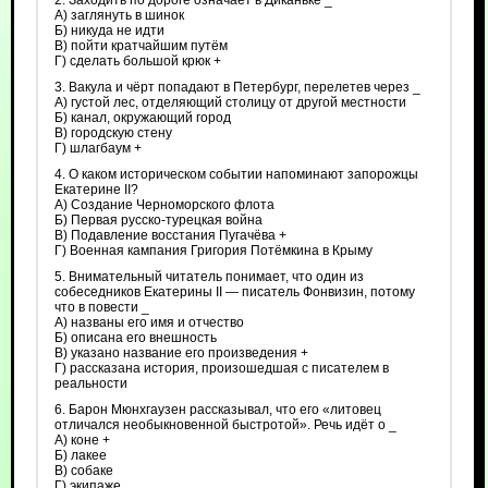
2. Заходить по дороге означает в Диканьке _
А) заглянуть в шинок
Б) никуда не идти
В) пойти кратчайшим путём
Г) сделать большой крюк +
3. Вакула и чёрт попадают в Петербург, перелетев через _
А) густой лес, отделяющий столицу от другой местности
Б) канал, окружающий город
В) городскую стену
Г) шлагбаум +
4. О каком историческом событии напоминают запорожцы
Екатерине II?
А) Создание Черноморского флота
Б) Первая русско-турецкая война
В) Подавление восстания Пугачёва +
Г) Военная кампания Григория Потёмкина в Крыму
5. Внимательный читатель понимает, что один из
собеседников Екатерины II — писатель Фонвизин, потому
что в повести _
А) названы его имя и отчество
Б) описана его внешность
В) указано название его произведения +
Г) рассказана история, произошедшая с писателем в
реальности
6. Барон Мюнхгаузен рассказывал, что его «литовец
отличался необыкновенной быстротой». Речь идёт о _
А) коне +
Б) лакее
В) собаке
Г) экипаже