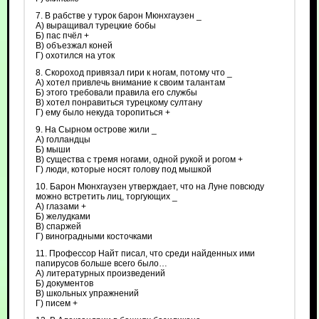
7. В рабстве у турок барон Мюнхгаузен _
А) выращивал турецкие бобы
Б) пас пчёл +
В) объезжал коней
Г) охотился на уток
8. Скороход привязал гири к ногам, потому что _
А) хотел привлечь внимание к своим талантам
Б) этого требовали правила его службы
В) хотел понравиться турецкому султану
Г) ему было некуда торопиться +
9. На Сырном острове жили _
А) голландцы
Б) мыши
В) существа с тремя ногами, одной рукой и рогом +
Г) люди, которые носят голову под мышкой
10. Барон Мюнхгаузен утверждает, что на Луне повсюду
можно встретить лиц, торгующих _
А) глазами +
Б) желудками
В) спаржей
Г) виноградными косточками
11. Профессор Найт писал, что среди найденных ими
папирусов больше всего было…
А) литературных произведений
Б) документов
В) школьных упражнений
Г) писем +