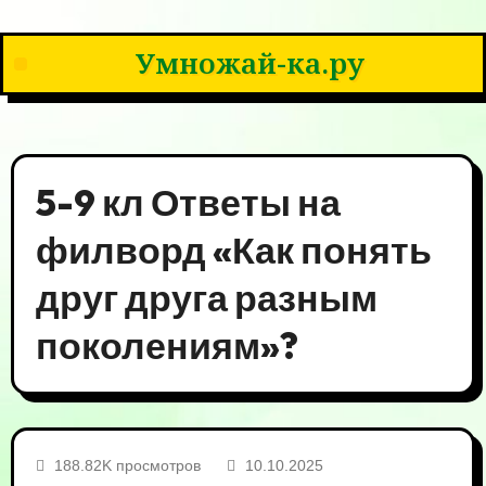
Умножай-ка.ру
5-9 кл Ответы на
филворд «Как понять
друг друга разным
поколениям»?
188.82K просмотров
10.10.2025