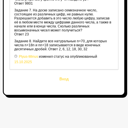
Ответ 9801
Задание 7. На доске записано семизначное число,
состоящее из различных цифр, не равных нулю.
Разрешается добавить в это число любую цифру, записав
её в любом месте между цифрами данного числа, а также в
начале или в конце числа. Сколько различных
восьмизначных чисел может получиться?
Ответ 23
Задание 8. Найдите все натуральные n<70, для которых
числа n+18n и nn+18 записываются в виде конечных
десятичных дробей. Ответ 2, 6, 12, 18, 30, 32
Plyus-Minus
изменил статус на опубликованный
15.10.2025
Вход