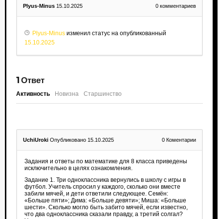
Plyus-Minus
15.10.2025
0
комментариев
Plyus-Minus
изменил статус на опубликованный
15.10.2025
1
Ответ
Активность
Новизна
Старшинство
UchiUroki
Опубликовано 15.10.2025
0
Коментарии
Задания и ответы по математике для 8 класса приведены
исключительно в целях ознакомления.
Задание 1. Три одноклассника вернулись в школу с игры в
футбол. Учитель спросил у каждого, сколько они вместе
забили мячей, и дети ответили следующее. Семён:
«Больше пяти»; Дима: «Больше девяти»; Миша: «Больше
шести». Сколько могло быть забито мячей, если известно,
что два одноклассника сказали правду, а третий солгал?