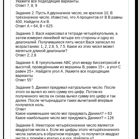
Укажите все подходящие варианты.
Ответ 7, 8, 9
Задание 2. Пусть A двузначное число, не кратное 10, B
трёхзначное число. Известно, что A процентов от B B равны
400. Найдите A и B.
Ответ А = 64, В = 625
Задание 3. Вася нарисовал в тетради четырёхугольник, а
затем измерил линейкой четыре его стороны и одну из
диагоналей. Получившиеся пять чисел Вася записал по
возрастанию: 1, 2, 2.8, 5, 7.5. Какое из этих чисел может
являться длиной диагонали?
Ответ 2; 2.8
Задание 4. В треугольнике ABC угол между биссектрисой и
высотой, проведёнными из вершины B, равен 15∘, а угол C
равен 25∘. Найдите угол A. Укажите все подходящие
варианты.
Ответ 55°
Задание 5. Даниил придумал натуральное число. После
этого он вычел из него сумму его цифр. Потом из
полученного числа он снова вычел сумму его цифр и так
далее. После четырнадцати таких вычитаний впервые
получился ноль.
Ответ
Какое наименьшее число мог придумать Даниил? = 63
Какое наибольшее число мог придумать Даниил? = 126
Задание 6. Некоторое четырёхзначное число является
квадратом числа x. Если же цифры этого четырёхзначного
числа записать в обратном порядке, то получится квадрат
числа y, причём y кратно x и y>x. Найдите y2 .