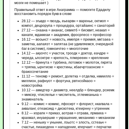
мозги не помешает )
Правильный ответ в игре Анаграмма — помогите Едадилу
восстановить порядок букв в слове
28.12 — згьвдо = гвоздь, еьеарвн = варенье, октмоп =
компот, децрорупа = процедура, ортайаинс = санаторий
27.12 — снаана = ананас, сивиктб = бисквит, неакап =
канапе, мдаккеаи = академик, фросрпесо = профессор
16.12 — вооьнст = новость, имепря = премия, мктзаеа =
заметка, аапаязт = запятаа (не удивляемся, очередной
баг в системе), гомноичтео = многоточие
14.12 — акуочтс = участок, троодк = доктор, еачдре =
череда, ьпсоктре = крепость, плкерееин = крепление
12.12 — бринута = турбина, лотомок = молоток, пкрята
= тряпка, ырнтиске = крестины, кбаечртоаонсие =
бракосочетание
11.12 — теномр = ремонт, долетка = отделка, нмиилло =
миллион, рафнуот = фортуна, рвтнсойкаоо =
новостройка
10.12 — амидтер = диаметр, неелдбр = блендер, рсиемк
= миксер, чтислельи = числитель, зтлемеаньна =
знаменатель
9.12 — комкис = комикс, лфосирт = флорист, нкагвала =
акваланг, отеаксикд = дискотека, ктеирнну = утренник
8.12 — израпк = приказ, аотрав = отрава, лрмакха =
крахмал, инуаершке = украшение, механимз = механизм
7.12 — неныиу = уныние, лзьотс = злость, сстеаьч =
счастье, пиааеденн = нападение, кперчаит = перчатки