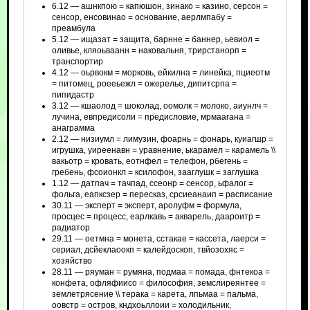
6.12 — ашнкпою = капюшон, зинако = казино, серсон =
сенсор, енсовинао = основание, аерлмпабу =
преамбула
5.12 — ищазат = защита, барнне = баннер, ьевиол =
оливье, кляоьваанн = наковальня, трирстанорп =
транспортир
4.12 — оьрвокм = морковь, ейкилна = линейка, пциеотм
= питомец, роееьежл = ожерелье, дипитсрпа =
пипидастр
3.12 — кшаолод = шоколад, оомолк = молоко, аиунлч =
лучина, евпредисоли = предисловие, мрмаагана =
анаграмма
2.12 — низиумл = лимузин, фоарнь = фонарь, куиагшр =
игрушка, уиреенавн = уравнение, ькарамел = карамель \\
вакьотр = кровать, еотнфел = телефон, рбегень =
гребень, фсоионкл = ксилофон, зааглушк = заглушка
1.12 — датпач = тачпад, ссеонр = сенсор, ьфалог =
фольга, еапксзер = пересказ, срсиеанаип = расписание
30.11 — эксперт = эксперт, аролуфм = формула,
просцес = процесс, еарлкавь = акварель, даароитр =
радиатор
29.11 — оетмна = монета, сстакае = кассета, лаерси =
сериал, дсйеклаоокп = калейдоскоп, твйозохяс =
хозяйство
28.11 — ряуман = румяна, подмаа = помада, фнтекоа =
конфета, офляфиисо = философия, земслиреянтее =
землетрясение \\ терака = карета, лпьмаа = пальма,
оовстр = остров, кндхоьллоии = холодильник,