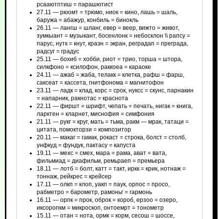
рсааютптиш = парашютист
27.11 — рюомт = трюмо, ниок = кино, лашь = шаль,
баружа = абажур, конбиль = бинокль
26.11 — лангш = шланг, евер = веер, вижто = живот,
зумкыант = музыкант, босенлонк = небосклон \\ рапсу =
парус, нутк = кнут, краэн = экран, реградап = преграда,
радсуг = градус
25.11 — бохиб = хобби, риот = трио, торша = штора,
силкфоно = ксилофон, раккоеа = караоке
24.11 — ажаб = жаба, телакк = клетка, рафш = фарш,
саксеат = кассета, гнитфонома = магнитофон
23.11 — ладк = клад, корс = срок, нуксс = скунс, парнакин
= напарник, ракнотас = краснота
22.11 — фиршт = шрифт, чепать = печать, нигак = книга,
ларктен = кларнет, миснофия = симфония
21.11 — рукг = круг, мать = тьма, ракм — мрак, татаци =
цитата, помокторзи = композитор
20.11 — макаг = гамак, рокаст = строка, болст = столб,
унфкуд = фундук, пактасу = капуста
19.11 — мехс = смех, мара = рама, ават = вата,
фильмиад = диафильм, ремьраеп = премьера
18.11 — лотб = болт, катт = такт, иркк = крик, нотнаж =
тоннаж, рейкрес = крейсер
17.11 — олкп = клоп, уакп = паук, орпос = просо,
рабметро = барометр, рамоньг = гармонь
16.11 — орпк = прок, оброк = короб, ерзоо = озеро,
иксоропкм = микроскоп, онтоемрт = тонометр
15.11 — отан = нота, ормк = корм, сесош = шоссе,