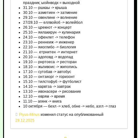
праздник; ыойнводх = выходной
31.10 — ршкаы -> крыша
30.10 — азметиен -> затмение
29.10 — овенлине -> волнение
27/28.10 — еллвойоб -> волейбол
26.10 — црекнот -> концерт
25.10 — яилакирун -> кулинария
24.10 — офенлет -> телефон
23.10 — реннеиж -> инженер
22.10 — яиоглибо -> биология
21.10 — етрнитен -> интернет
20.10 — адоповд -> водопад
19.10 — рнртоеса -> ресторан
18.10 — жьпивоис -> жипопись
17.10 — сутобав -> автобус
16.10 — онтзиорг -> горизонт
15.10 — тилстофуб -> футболист
14.10 — карвтза -> завтрак
13.10 — ивонасери -> рисование
12.10 — еврям -> время
11.10 — агинк -> книга
10 октября — бехл -> хлеб, обне -> небо, азгл -> глаз
Plyus-Minus
изменил статус на опубликованный
28.12.2025