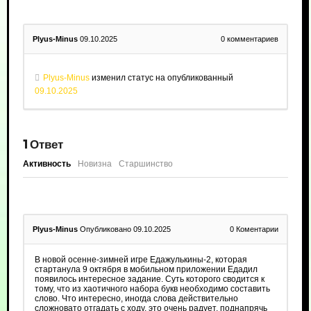
Plyus-Minus
09.10.2025
0
комментариев
Plyus-Minus
изменил статус на опубликованный
09.10.2025
1
Ответ
Активность
Новизна
Старшинство
Plyus-Minus
Опубликовано 09.10.2025
0
Коментарии
В новой осенне-зимней игре Едажулькины-2, которая
стартанула 9 октября в мобильном приложении Едадил
появилось интересное задание. Суть которого сводится к
тому, что из хаотичного набора букв необходимо составить
слово. Что интересно, иногда слова действительно
сложновато отгадать с ходу, это очень радует, поднапрячь