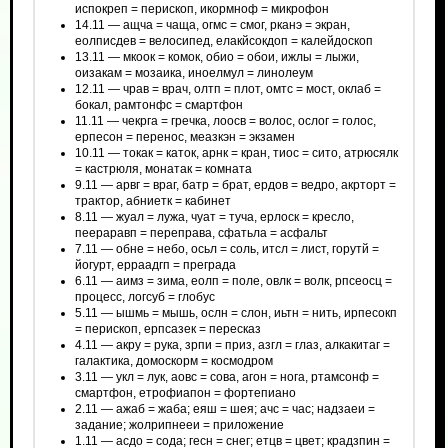
испокреп = перископ, икормноф = микрофон
14.11 — ащча = чаща, огмс = смог, рканэ = экран,
еолписдев = велосипед, елакйсокдоп = калейдоскоп
13.11 — мкоок = комок, обио = обои, ижлы = лыжи,
оизакам = мозаика, иноелмул = линолеум
12.11 — чрав = врач, олтп = плот, омтс = мост, оклаб =
бокал, рамтонфс = смартфон
11.11 — чекрга = гречка, лоосв = волос, ослог = голос,
ерпесон = перенос, меазкэн = экзамен
10.11 — токак = каток, арнк = кран, тиос = сито, атрюсялк
= кастрюля, монатак = комната
9.11 — арвг = враг, батр = брат, ердов = ведро, акрторт =
трактор, абниетк = кабинет
8.11 — жуал = лужа, чуат = туча, ерлоск = кресло,
пеераравп = переправа, сфатьла = асфальт
7.11 — обне = небо, осьл = соль, итсл = лист, горутй =
йогурт, ерраадгп = преграда
6.11 — аимз = зима, еолп = поле, овлк = волк, рпсеосц =
процесс, логсуб = глобус
5.11 — ышмь = мышь, ослн = слон, иьтн = нить, ирпесокп
= перископ, ерпсазек = пересказ
4.11 — акру = рука, зрпи = приз, азгл = глаз, алкакитаг =
галактика, домоскорм = космодром
3.11 — укл = лук, аовс = сова, агон = нога, ртамсонф =
смартфон, етрофиапон = фортепиано
2.11 — ажаб = жаба; еяш = шея; ачс = час; надзаеи =
задание; жолрипнееи = приложение
1.11 — асдо = сода; гесн = снег; етцв = цвет; крадзпин =