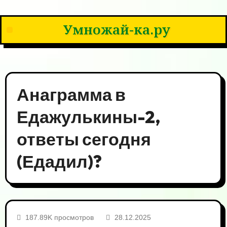
Умножай-ка.ру
Анаграмма в
Едажулькины-2,
ответы сегодня
(Едадил)?
187.89K просмотров
28.12.2025