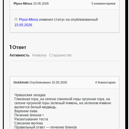
Plyus-Minus
15.05.2026
0
комментариев
Plyus-Minus
изменил статус на опубликованный
15.05.2026
1
Ответ
Активность
Новизна
Старшинство
UchiUroki
Опубликовано 15.05.2026
0
Коментарии
Чувашская загадка
Глиняная гора, на склоне глиняной горы чугунная гора, на
склоне чугунной горы зеленый ячмень, на зеленом ячмене
валяется белый медведь.
Варение пива
Печение блинов +
Раскатывание теста
Скисание молока
Правильный ответ — печение блинов