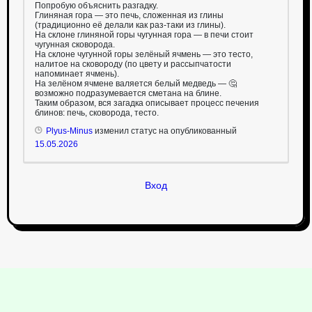
Попробую объяснить разгадку.
Глиняная гора — это печь, сложенная из глины
(традиционно её делали как раз-таки из глины).
На склоне глиняной горы чугунная гора — в печи стоит
чугунная сковорода.
На склоне чугунной горы зелёный ячмень — это тесто,
налитое на сковороду (по цвету и рассыпчатости
напоминает ячмень).
На зелёном ячмене валяется белый медведь — 🤔
возможно подразумевается сметана на блине.
Таким образом, вся загадка описывает процесс печения
блинов: печь, сковорода, тесто.
Plyus-Minus
изменил статус на опубликованный
15.05.2026
Вход