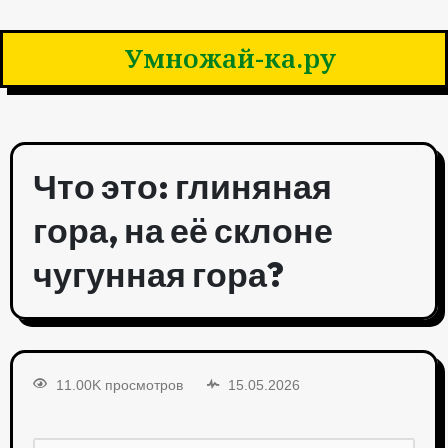
Умножай-ка.ру
Что это: глиняная
гора, на её склоне
чугунная гора?
11.00K просмотров
15.05.2026