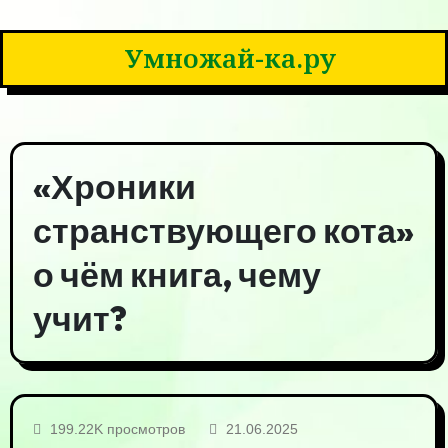
Умножай-ка.ру
«Хроники
странствующего кота»
о чём книга, чему
учит?
199.22K просмотров
21.06.2025