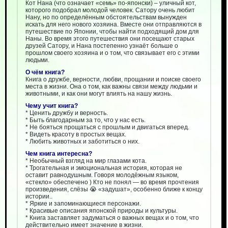
Кот Нана (что означает «семь» по-японски) – уличный кот,
которого подобрал молодой человек. Сатору очень любит
Нану, но по определённым обстоятельствам вынужден
искать для него нового хозяина. Вместе они отправляются в
путешествие по Японии, чтобы найти подходящий дом для
Наны. Во время этого путешествия они посещают старых
друзей Сатору, и Нана постепенно узнаёт больше о
прошлом своего хозяина и о том, что связывает его с этими
людьми.
О чём книга?
Книга о дружбе, верности, любви, прощании и поиске своего
места в жизни. Она о том, как важны связи между людьми и
животными, и как они могут влиять на нашу жизнь.
Чему учит книга?
* Ценить дружбу и верность.
* Быть благодарным за то, что у нас есть.
* Не бояться прощаться с прошлым и двигаться вперед.
* Видеть красоту в простых вещах.
* Любить животных и заботиться о них.
Чем книга интересна?
* Необычный взгляд на мир глазами кота.
* Трогательная и эмоциональная история, которая не
оставит равнодушным. Говоря молодёжным языком,
«стекло» обеспечено ) Кто не понял — во время прочтения
произведения, слёзы 😭 «задушат», особенно ближе к концу
истории..
* Яркие и запоминающиеся персонажи.
* Красивые описания японской природы и культуры.
* Книга заставляет задуматься о важных вещах и о том, что
действительно имеет значение в жизни.