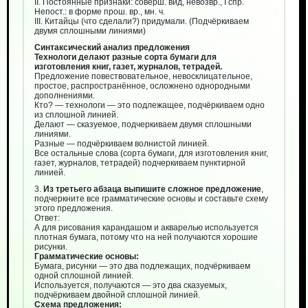
II. Постоянные признаки: соверш. вид, невозвр., I спр.
Непост.: в форме прош. вр., мн. ч.
III. Китайцы (что сделали?) придумали. (Подчёркиваем
двумя сплошными линиями)
Синтаксический анализ предложения
Технологи делают разные сорта бумаги для
изготовления книг, газет, журналов, тетрадей.
Предложение повествовательное, невосклицательное,
простое, распространённое, осложнено однородными
дополнениями.
Кто? — технологи — это подлежащее, подчёркиваем одно
из сплошной линией.
Делают — сказуемое, подчеркиваем двумя сплошными
линиями.
Разные — подчёркиваем волнистой линией.
Все остальные слова (сорта бумаги, для изготовления книг,
газет, журналов, тетрадей) подчеркиваем пунктирной
линией.
3.
Из третьего абзаца выпишите сложное предложение
,
подчеркните все грамматические основы и составьте схему
этого предложения.
Ответ:
А для рисования карандашом и акварелью используется
плотная бумага, потому что на ней получаются хорошие
рисунки.
Грамматические основы:
Бумага, рисунки — это два подлежащих, подчёркиваем
одной сплошной линией.
Используется, получаются — это два сказуемых,
подчёркиваем двойной сплошной линией.
Схема предложения: