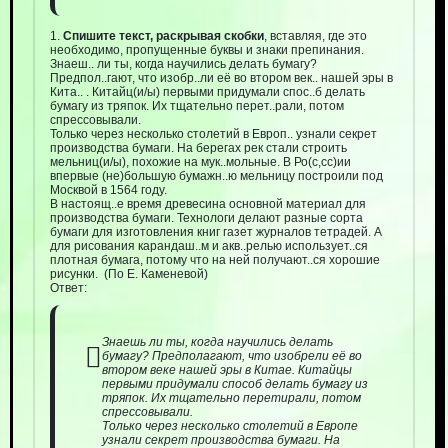
1.
Спишите текст, раскрывая скобки
, вставляя, где это
необходимо, пропущенные буквы и знаки препинания.
Знаеш.. ли ты, когда научились делать бумагу?
Предпол..гают, что изобр..ли её во втором век.. нашей эры в
Кита.. . Китайц(и/ы) первыми придумали спос..б делать
бумагу из тряпок. Их тщательно перет..рали, потом
спрессовывали.
Только через несколько столетий в Европ.. узнали секрет
производства бумаги. На берегах рек стали строить
мельниц(и/ы), похожие на мук..мольные. В Ро(с,сс)ии
впервые (не)большую бумажн..ю мельницу построили под
Москвой в 1564 году.
В настоящ..е время древесина основной материал для
производства бумаги. Технологи делают разные сорта
бумаги для изготовления книг газет журналов тетрадей. А
для рисования карандаш..м и акв..релью использует..ся
плотная бумага, потому что на ней получают..ся хорошие
рисунки. (По Е. Каменевой)
Ответ:
Знаешь ли ты, когда научились делать
бумагу? Предполагают, что изобрели её во
втором веке нашей эры в Китае. Китайцы
первыми придумали способ делать бумагу из
тряпок. Их тщательно перетирали, потом
спрессовывали.
Только через несколько столетий в Европе
узнали секрет производства бумаги. На