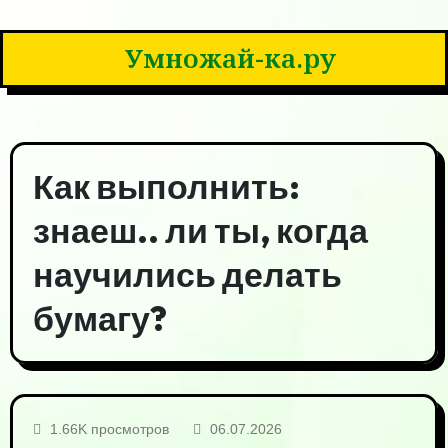
Умножай-ка.ру
Как выполнить:
знаеш.. ли ты, когда
научились делать
бумагу?
1.66K просмотров
06.07.2026