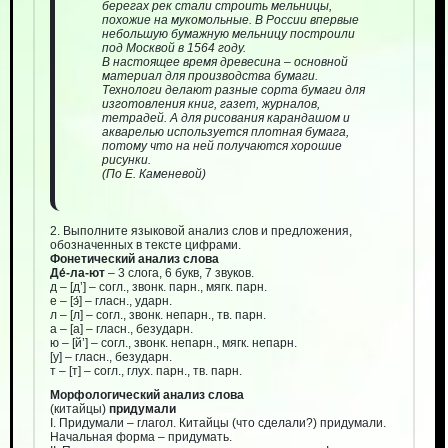
берегах рек стали строить мельницы,
похожие на мукомольные. В России впервые
небольшую бумажную мельницу построили
под Москвой в 1564 году.
В настоящее время древесина – основной
материал для производства бумаги.
Технологи делают разные сорта бумаги для
изготовления книг, газет, журналов,
тетрадей. А для рисования карандашом и
акварелью используется плотная бумага,
потому что на ней получаются хорошие
рисунки.
(По Е. Каменевой)
2. Выполните языковой анализ слов и предложения,
обозначенных в тексте цифрами.
Фонетический анализ слова
Де́-ла-ют
– 3 слога, 6 букв, 7 звуков.
д – [д’] – согл., звонк. парн., мягк. парн.
е – [э́] – гласн., ударн.
л – [л] – согл., звонк. непарн., тв. парн.
а – [а] – гласн., безударн.
ю – [й’] – согл., звонк. непарн., мягк. непарн.
[у] – гласн., безударн.
т – [т] – согл., глух. парн., тв. парн.
Морфологический анализ слова
(китайцы)
придумали
I. Придумали – глагол. Китайцы (что сделали?) придумали.
Начальная форма – придумать.