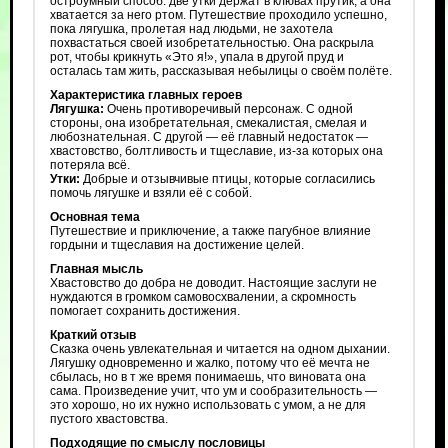
остроумный способ: две утки держат в клювах прутик, а она
хватается за него ртом. Путешествие проходило успешно,
пока лягушка, пролетая над людьми, не захотела
похвастаться своей изобретательностью. Она раскрыла
рот, чтобы крикнуть «Это я!», упала в другой пруд и
осталась там жить, рассказывая небылицы о своём полёте.
Характеристика главных героев
Лягушка:
Очень противоречивый персонаж. С одной
стороны, она изобретательная, смекалистая, смелая и
любознательная. С другой — её главный недостаток —
хвастовство, болтливость и тщеславие, из-за которых она
потеряла всё.
Утки:
Добрые и отзывчивые птицы, которые согласились
помочь лягушке и взяли её с собой.
Основная тема
Путешествие и приключение, а также пагубное влияние
гордыни и тщеславия на достижение целей.
Главная мысль
Хвастовство до добра не доводит. Настоящие заслуги не
нуждаются в громком самовосхвалении, а скромность
помогает сохранить достижения.
Краткий отзыв
Сказка очень увлекательная и читается на одном дыхании.
Лягушку одновременно и жалко, потому что её мечта не
сбылась, но в т же время понимаешь, что виновата она
сама. Произведение учит, что ум и сообразительность —
это хорошо, но их нужно использовать с умом, а не для
пустого хвастовства.
Подходящие по смыслу пословицы