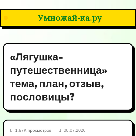
Умножай-ка.ру
«Лягушка-
путешественница»
тема, план, отзыв,
пословицы?
1.67K просмотров
08.07.2026