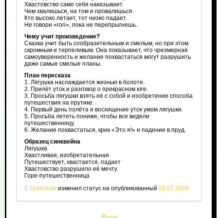
Хвастовство само себя наказывает.
Чем хвалишься, на том и провалишься.
Кто высоко летает, тот низко падает.
Не говори «гоп», пока не перепрыгнешь.
Чему учит произведение?
Сказка учит быть сообразительным и смелым, но при этом
скромным и терпеливым. Она показывает, что чрезмерная
самоуверенность и желание похвастаться могут разрушить
даже самые смелые планы.
План пересказа
1. Лягушка наслаждается жизнью в болоте.
2. Прилёт уток и разговор о прекрасном юге.
3. Просьба лягушки взять её с собой и изобретение способа
путешествия на прутике.
4. Первый день полёта и восхищение уток умом лягушки.
5. Просьба лететь пониже, чтобы все видели
путешественницу.
6. Желание похвастаться, крик «Это я!» и падение в пруд.
Образец синквейна
Лягушка
Хвастливая, изобретательная
Путешествует, хвастается, падает
Хвастовство разрушило её мечту
Горе-путешественница
UchiUroki
изменил статус на опубликованный
08.07.2026
Вход