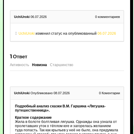
UchiUroki
06.07.2026
0
комментариев
UchiUroki
изменил статус на опубликованный
06.07.2026
1
Ответ
Активность
Новизна
Старшинство
UchiUroki
Опубликовано 08.07.2026
0
Коментарии
Подробный анализ сказки В.М. Гаршина «Лягушка-
путешественница».
Краткое содержание
Жила в болоте болтливая лягушка. Однажды она узнала от
пролетавших уток о тёплом юге и загорелась желанием
туда попасть. Так как крыльев у неё не было, она придумала