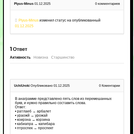
Plyus-Minus
01.12.2025
0
комментариев
Plyus-Minus
изменил статус на опубликованный
01.12.2025
1
Ответ
Активность
Новизна
Старшинство
UchiUroki
Опубликовано 01.12.2025
0
Коментарии
В анаграмме представлено пять слов из перемешанных
букв, и нужно правильно составить слова.
Ответ:
• ратлаеб → арбалет
• ураожй → урожай
• коирзна → корзина
• кабиапра → капибара
• птроспек → проспект