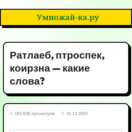
Умножай-ка.ру
Ратлаеб, птроспек,
коирзна — какие
слова?
183.63K просмотров
01.12.2025