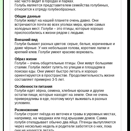
нас часто видит в городах и парках.
Голубь является представителем семейства голубиных,
относится к отряду голубеобразных.
Общие данные
Голуби живут на нашей планете очень давно. Они
встречаются почти во всех уголках мира, кроме самых
холодных мест. Голуби – это птицы, которые хорошо
приспособились к жизни рядом с людьми.
Внешний вид
Голуби бывают разных цветов: серые, белые, коричневые и
даже чёрные. У них небольшая голова, короткие лапки и
крепкий клюв. Голуби умеют красиво ворковать.
Образ жизни
Голуби – очень общительные птицы. Они живут большими
стаями. Голуби любят гулять по улицам и площадям в
поисках еды. Они умеют быстро летать и хорошо
ориентируются в пространстве. Продолжительность жизни
составляет примерно 3-5 лет.
Особенности питания
Голуби едят зёрна, семена, хлебные крошки и другие
остатки пищи, которые находят на земле. Они не очень
привередливы в еде, поэтому могут выживать в разных
условиях.
Размножение
Голуби строят гнёзда из веточек и травы в укромных местах,
например, на чердаках или под крышами домов. Самка
голубя откладывает обычно два яйца. Птенцы вылупляются
через несколько недель и родители заботятся о них, пока
они не научатся летать.