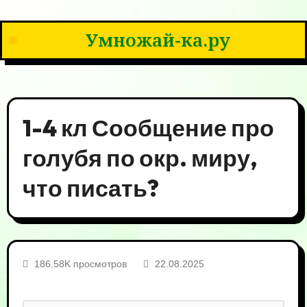
Умножай-ка.ру
1-4 кл Сообщение про
голубя по окр. миру,
что писать?
186.58K просмотров
22.08.2025