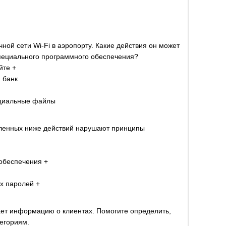
ной сети Wi-Fi в аэропорту. Какие действия он может
пециального программного обеспечения?
йте +
 банк
нциальные файлы
сленных ниже действий нарушают принципы
обеспечения +
х паролей +
ает информацию о клиентах. Помогите определить,
тегориям.