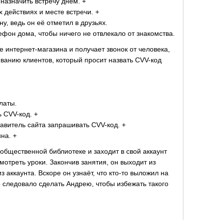
назначить встречу днём. +
 действиях и месте встречи. +
у, ведь он её отметил в друзьях.
ефон дома, чтобы ничего не отвлекало от знакомства.
е интернет-магазина и получает звонок от человека,
анию клиентов, который просит назвать CVV-код
латы.
 CVV-код. +
тавитель сайта запрашивать CVV-код. +
на. +
 общественной библиотеке и заходит в свой аккаунт
отреть уроки. Закончив занятия, он выходит из
аккаунта. Вскоре он узнаёт, что кто-то выложил на
 следовало сделать Андрею, чтобы избежать такого