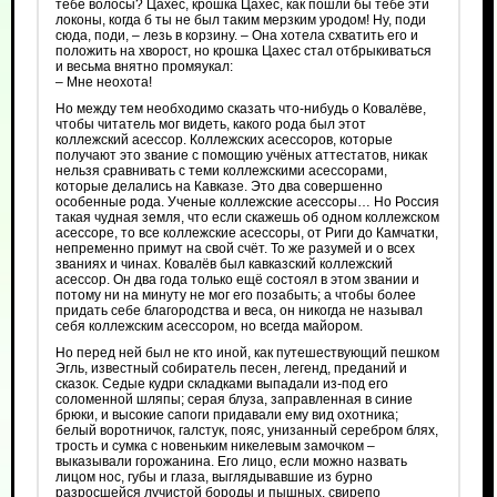
тебе волосы? Цахес, крошка Цахес, как пошли бы тебе эти
локоны, когда б ты не был таким мерзким уродом! Ну, поди
сюда, поди, – лезь в корзину. – Она хотела схватить его и
положить на хворост, но крошка Цахес стал отбрыкиваться
и весьма внятно промяукал:
– Мне неохота!
Но между тем необходимо сказать что-нибудь о Ковалёве,
чтобы читатель мог видеть, какого рода был этот
коллежский асессор. Коллежских асессоров, которые
получают это звание с помощию учёных аттестатов, никак
нельзя сравнивать с теми коллежскими асессорами,
которые делались на Кавказе. Это два совершенно
особенные рода. Ученые коллежские асессоры… Но Россия
такая чудная земля, что если скажешь об одном коллежском
асессоре, то все коллежские асессоры, от Риги до Камчатки,
непременно примут на свой счёт. То же разумей и о всех
званиях и чинах. Ковалёв был кавказский коллежский
асессор. Он два года только ещё состоял в этом звании и
потому ни на минуту не мог его позабыть; а чтобы более
придать себе благородства и веса, он никогда не называл
себя коллежским асессором, но всегда майором.
Но перед ней был не кто иной, как путешествующий пешком
Эгль, известный собиратель песен, легенд, преданий и
сказок. Седые кудри складками выпадали из-под его
соломенной шляпы; серая блуза, заправленная в синие
брюки, и высокие сапоги придавали ему вид охотника;
белый воротничок, галстук, пояс, унизанный серебром блях,
трость и сумка с новеньким никелевым замочком –
выказывали горожанина. Его лицо, если можно назвать
лицом нос, губы и глаза, выглядывавшие из бурно
разросшейся лучистой бороды и пышных, свирепо