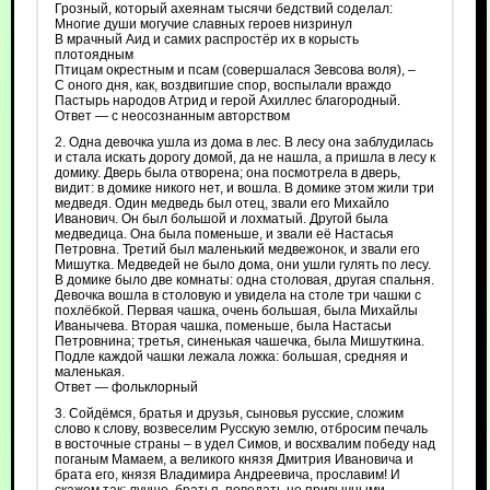
Грозный, который ахеянам тысячи бедствий соделал:
Многие души могучие славных героев низринул
В мрачный Аид и самих распростёр их в корысть
плотоядным
Птицам окрестным и псам (совершалася Зевсова воля), –
С оного дня, как, воздвигшие спор, воспылали враждо
Пастырь народов Атрид и герой Ахиллес благородный.
Ответ — с неосознанным авторством
2. Одна девочка ушла из дома в лес. В лесу она заблудилась
и стала искать дорогу домой, да не нашла, а пришла в лесу к
домику. Дверь была отворена; она посмотрела в дверь,
видит: в домике никого нет, и вошла. В домике этом жили три
медведя. Один медведь был отец, звали его Михайло
Иванович. Он был большой и лохматый. Другой была
медведица. Она была поменьше, и звали её Настасья
Петровна. Третий был маленький медвежонок, и звали его
Мишутка. Медведей не было дома, они ушли гулять по лесу.
В домике было две комнаты: одна столовая, другая спальня.
Девочка вошла в столовую и увидела на столе три чашки с
похлёбкой. Первая чашка, очень большая, была Михайлы
Иванычева. Вторая чашка, поменьше, была Настасьи
Петровнина; третья, синенькая чашечка, была Мишуткина.
Подле каждой чашки лежала ложка: большая, средняя и
маленькая.
Ответ — фольклорный
3. Сойдёмся, братья и друзья, сыновья русские, сложим
слово к слову, возвеселим Русскую землю, отбросим печаль
в восточные страны – в удел Симов, и восхвалим победу над
поганым Мамаем, а великого князя Дмитрия Ивановича и
брата его, князя Владимира Андреевича, прославим! И