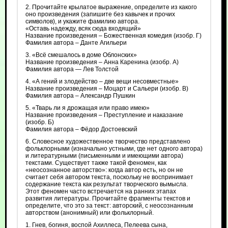
2. Прочитайте крылатое выражение, определите из какого
оно произведения (запишите без кавычек и прочих
символов), и укажите фамилию автора.
«Оставь надежду, всяк сюда входящий»
Название произведения – Божественная комедия (изобр. Г)
Фамилия автора – Данте Агильери
3. «Всё смешалось в доме Облонских»
Название произведения – Анна Каренина (изобр. А)
Фамилия автора — Лев Толстой
4. «А гений и злодейство – две вещи несовместные»
Название произведения – Моцарт и Сальери (изобр. В)
Фамилия автора – Александр Пушкин
5. «Тварь ли я дрожащая или право имею»
Название произведения – Преступление и наказание
(изобр. Б)
Фамилия автора – Фёдор Достоевский
6. Словесное художественное творчество представлено
фольклорными (изначально устными, где нет одного автора)
и литературными (письменными и имеющими автора)
текстами. Существует также такой феномен, как
«неосознанное авторство»: когда автор есть, но он не
считает себя автором текста, поскольку не воспринимает
содержание текста как результат творческого вымысла.
Этот феномен часто встречается на ранних этапах
развития литературы. Прочитайте фрагменты текстов и
определите, что это за текст: авторский, с неосознанным
авторством (анонимный) или фольклорный.
1. Гнев, богиня, воспой Ахиллеса, Пелеева сына,