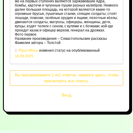
же на первых ступенях валяются заржавевшие ядра,
бомбы, картечи и чугунные пушки разных калибров. Немного
далее большая площадь, на которой валяются какие-то
огромные брусья, пушечные станки, спящие солдаты; стоят
лошади, повозки, зелёные орудия и ящики, пехотные ко́злы;
двигаются солдаты, матросы, офицеры, женщины, дети,
купцы; ездят телеги с сеном, с кулями и с бочками; кой‑где
проедут казак и офицер верхом, генерал на дрожках.
Фото первое
Название произведения – Севастопольские рассказы
Фамилия автора – Толстой
Plyus-Minus
изменил статус на опубликованный
16.09.2025
Вы просматриваете 1 из1 ответов, нажмите здесь, чтобы
просмотреть все ответы.
Вход