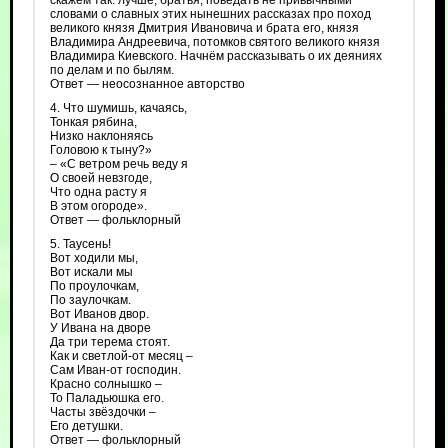
скажем так: лучше, братья, поведать не привычными
словами о славных этих нынешних рассказах про поход
великого князя Дмитрия Ивановича и брата его, князя
Владимира Андреевича, потомков святого великого князя
Владимира Киевского. Начнём рассказывать о их деяниях
по делам и по былям.
Ответ — неосознанное авторство
4. Что шумишь, качаясь,
Тонкая рябина,
Низко наклоняясь
Головою к тыну?»
– «С ветром речь веду я
О своей невзгоде,
Что одна расту я
В этом огороде».
Ответ — фольклорный
5. Таусень!
Вот ходили мы,
Вот искали мы
По проулочкам,
По заулочкам.
Вот Иванов двор.
У Ивана на дворе
Да три терема стоят.
Как и светлой‑от месяц –
Сам Иван-от господин.
Красно солнышко –
То Паладьюшка его.
Часты звёздочки –
Его детушки.
Ответ — фольклорный