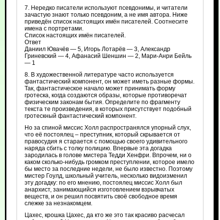
7. Нередко писатели используют псевдонимы, и читатели
зачастую знают только псевдоним, а не имя автора. Ниже
приведён список настоящих имён писателей. Соотнесите
имена с портретами.
Список настоящих имён писателей.
Ответ
Даниил Ювачёв — 5, Игорь Лотарёв — 3, Александр
Гриневский — 4, Афанасий Шеншин — 2, Мари-Анри Бейль
— 1
8. В художественной литературе часто используется
фантастический компонент, он может иметь разные формы.
Так, фантастическое начало может принимать форму
гротеска, когда создаются образы, которые противоречат
физическим законам бытия. Определите по фрагменту
текста те произведения, в которых присутствует подобный
гротескный фантастический компонент.
Но за спиной миссис Холл распространялся упорный слух,
что её постоялец – преступник, который скрывается от
правосудия я старается с помощью своего удивительного
наряда сбить с толку полицию. Впервые эта догадка
зародилась в голове мистера Тедди Хенфри. Впрочем, ни о
каком сколько‑нибудь громком преступлении, которое имело
бы место за последние недели, не было известно. Поэтому
мистер Гоулд, школьный учитель, несколько видоизменил
эту догадку: по его мнению, постоялец миссис Холл был
анархист, занимающийся изготовлением взрывчатых
веществ, и он решил посвятить своё свободное время
слежке за незнакомцем.
Цахес, крошка Цахес, да кто же это так красиво расчесал