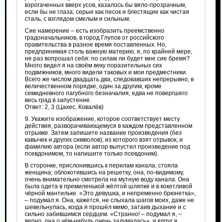
взрогаченных вверх усов, казалось бы вяло-прозрачным,
если бы не глаза, серые как песок и блестящие как чистая
сталь, с взглядом смелым и сильным.
Сие намерение – есть изобразить преемственно
градоначальников, в город Глупов от российского
правительства в разное время поставленных. Но,
предпринимая столь важную материю, я, по крайней мере,
не раз вопрошал себя: по силам ли будет мне сие бремя?
Много видел я на своём веку поразительных сих
подвижников, много видели таковых и мои предместники.
Всего же числом двадцать два, следовавших непрерывно, в
величественном порядке, один за другим, кроме
семидневного пагубного безначалия, едва не повергшего
весь град в запустение.
Ответ: 2, 3 (Цахес, Ковалёв)
9. Укажите изображение, которое соответствует месту
действия, разворачивающемуся в каждом представленном
отрывке. Затем запишите название произведения (без
кавычек и других символов), из которого взят отрывок, и
фамилию автора (если автор выпустил произведение под
псевдонимом, то напишите только псевдоним).
В сторонке, прислонившись к перилам канала, стояла
женщина; облокотившись на решетку, она, по‑видимому,
очень внимательно смотрела на мутную воду канала. Она
была одета в премиленькой жёлтой шляпке и в кокетливой
чёрной мантильке. «Это девушка, и непременно брюнетка»,
– подумал я. Она, кажется, не слыхала шагов моих, даже не
шевельнулась, когда я прошёл мимо, затаив дыхание и с
сильно забившимся сердцем. «Странно! – подумал я, –
верно, она о чём‑нибудь очень задумалась», и вдруг я