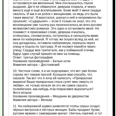
остановился как вкопанный. Мне послышалось глухое
рыдание. Да! я не обманулся: девушка плакала, и через
минуту ещё и ещё всхлипывание. Боже мой! У меня сердце
сжалось. И как я ни робок с женщинами, но ведь это была
такая минута!.. Я воротился, шагнул к ней и непременно бы
произнёс: «Сударыня!» – если б только не знал, что это
восклицание уже тысячу раз произносилось во всех русских
великосветских романах. Это одно и остановило меня. Но
покамест я приискивал слово, девушка очнулась,
оглянулась, спохватилась, потупилась и скользнула мимо
меня по набережной. Я тотчас же пошёл вслед за ней, но
она догадалась, оставила набережную, перешла через
улицу и пошла по тротуару. Я не посмел перейти через
улицу. Сердце мое трепетало, как у пойманной птички.
Вдруг один случай пришёл ко мне на помощь.
Ответ: третья фотография
Название произведения – Белые ночи
Фамилия автора – Достоевский
10. Честное слово, я и не подозревал, что вот уже более
сорока лет говорю прозой. Большое вам спасибо, что
сказали. Так вот что я хочу ей написать: «Прекрасная
маркиза! Ваши прекрасные глаза сулят мне смерть от
любви», но только нельзя ли это же самое сказать
полюбезнее, как-нибудь этак покрасивее выразиться?
Фото второе
Название произведения – Мещанин во дворянстве
Фамилия автора – Мольер
11. На набережной шумно шевелятся толпы серых солдат,
чёрных матросов и пёстрых женщин. Бабы продают булки,
русские мужики с самоварами кричат: сбитень горячий, и тут