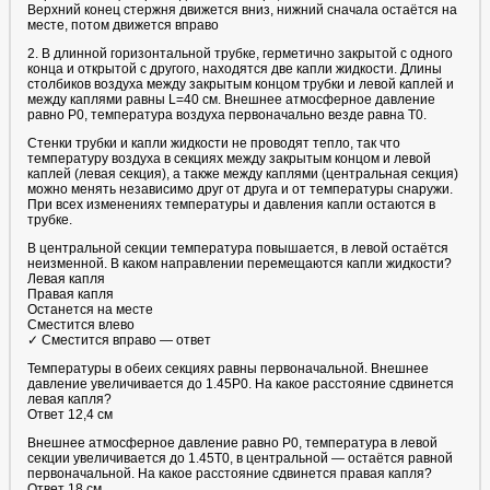
Верхний конец стержня движется вниз, нижний сначала остаётся на
месте, потом движется вправо
2. В длинной горизонтальной трубке, герметично закрытой с одного
конца и открытой с другого, находятся две капли жидкости. Длины
столбиков воздуха между закрытым концом трубки и левой каплей и
между каплями равны L=40 см. Внешнее атмосферное давление
равно P0, температура воздуха первоначально везде равна T0.
Стенки трубки и капли жидкости не проводят тепло, так что
температуру воздуха в секциях между закрытым концом и левой
каплей (левая секция), а также между каплями (центральная секция)
можно менять независимо друг от друга и от температуры снаружи.
При всех изменениях температуры и давления капли остаются в
трубке.
В центральной секции температура повышается, в левой остаётся
неизменной. В каком направлении перемещаются капли жидкости?
Левая капля
Правая капля
Останется на месте
Сместится влево
✓ Сместится вправо — ответ
Температуры в обеих секциях равны первоначальной. Внешнее
давление увеличивается до 1.45P0. На какое расстояние сдвинется
левая капля?
Ответ 12,4 см
Внешнее атмосферное давление равно P0, температура в левой
секции увеличивается до 1.45T0, в центральной — остаётся равной
первоначальной. На какое расстояние сдвинется правая капля?
Ответ 18 см