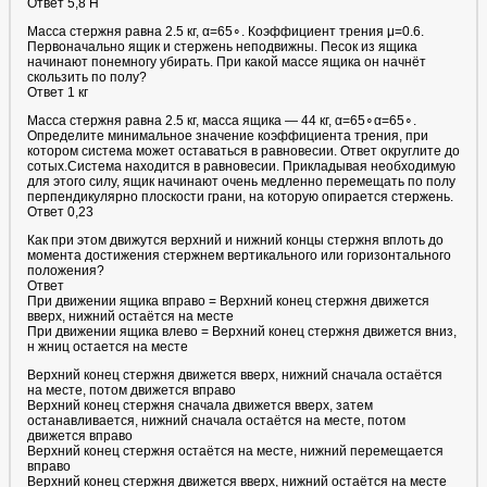
Ответ 5,8 Н
Масса стержня равна 2.5 кг, α=65∘. Коэффициент трения μ=0.6.
Первоначально ящик и стержень неподвижны. Песок из ящика
начинают понемногу убирать. При какой массе ящика он начнёт
скользить по полу?
Ответ 1 кг
Масса стержня равна 2.5 кг, масса ящика — 44 кг, α=65∘α=65∘.
Определите минимальное значение коэффициента трения, при
котором система может оставаться в равновесии. Ответ округлите до
сотых.Система находится в равновесии. Прикладывая необходимую
для этого силу, ящик начинают очень медленно перемещать по полу
перпендикулярно плоскости грани, на которую опирается стержень.
Ответ 0,23
Как при этом движутся верхний и нижний концы стержня вплоть до
момента достижения стержнем вертикального или горизонтального
положения?
Ответ
При движении ящика вправо = Верхний конец стержня движется
вверх, нижний остаётся на месте
При движении ящика влево = Верхний конец стержня движется вниз,
н жниц остается на месте
Верхний конец стержня движется вверх, нижний сначала остаётся
на месте, потом движется вправо
Верхний конец стержня сначала движется вверх, затем
останавливается, нижний сначала остаётся на месте, потом
движется вправо
Верхний конец стержня остаётся на месте, нижний перемещается
вправо
Верхний конец стержня движется вверх, нижний остаётся на месте