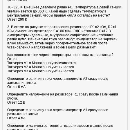
T0=325 К. Внешнее давление равно P0. Температура в левой секции
увеличивается до 360 К. Какой надо сделать температуру в
центральной секции, чтобы правая капля осталась на месте?
Ответ 290 К
3. В схеме на рисунке сопротивления резисторов R1=2 кОм, R2=1
кОм, ёмкость конденсатора C=100 мкФ, ЭДС источника E=12 В.
Амперметры идеальные, внутреннее сопротивление источника
равно нулю. Изначально ключ разомкнут, конденсатор не заряжен.
Ключ замыкают, затем через продолжительное время после
установления напряжений и токов в цепи размыкают.
Как меняются токи через амперметры после замыкания ключа?
Ответ
Ток через A1 = Монотонно увеличивается
Ток через A2 = Монотонно уменьшается
Ток через A3 = Монотонно уменьшается
Определите величину тока через амперметр A2 сразу после
замыкания ключа.
Ответ 6 мА
Определите напряжение на резисторе R1 сразу после замыкания
ключа.
Ответ 12 В
Определите величину тока через амперметр A1 сразу после
размыкания ключа.
Ответ 4 мА
Определите количество теплоты, выделившееся в схеме после
размыкания ключа.