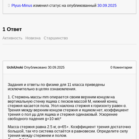
Plyus-Minus
изменил статус на опубликованный
30.09.2025
1
Ответ
Активность
Новизна
Старшинство
UchiUroki
Опубликовано 30.09.2025
0
Коментарии
Задания и ответы по физике для 11 класса приведены
исключительно в целях ознакомления.
1. Стержень массы mm опирается своим верхним концом на
вертикальную стенку ящика с песком массой M, нижний конец
стержня касается пола. Угол наклона стержня к горизонту равен α.
Трения между верхним концом стержня и ящиком нет, коэффициент
трения о пол μμ для ящика и стержня одинаковый. Ускорение
свободного падения g=10 м/с²
Масса стержня равна 2.5 кг, α=65∘. Коэффициент трения достаточно
большой, так что система остаётся в равновесии. Определите силу
трения между стержнем и полом.