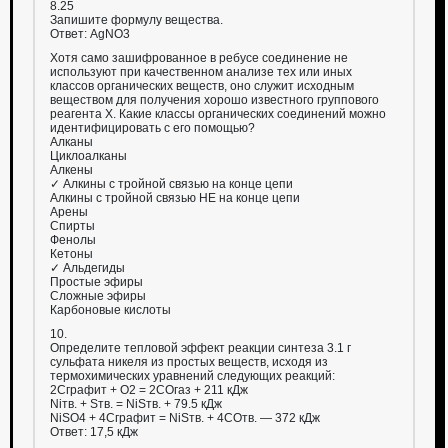
8.25
Запишите формулу вещества.
Ответ: AgNO3
Хотя само зашифрованное в ребусе соединение не
используют при качественном анализе тех или иных
классов органических веществ, оно служит исходным
веществом для получения хорошо известного группового
реагента Х. Какие классы органических соединений можно
идентифицировать с его помощью?
Алканы
Циклоалканы
Алкены
✓ Алкины с тройной связью на конце цепи
Алкины с тройной связью НЕ на конце цепи
Арены
Спирты
Фенолы
Кетоны
✓ Альдегиды
Простые эфиры
Сложные эфиры
Карбоновые кислоты
10.
Определите тепловой эффект реакции синтеза 3.1 г
сульфата никеля из простых веществ, исходя из
термохимических уравнений следующих реакций:
2Сграфит + O2 = 2COгаз + 211 кДж
Niтв. + Sтв. = NiSтв. + 79.5 кДж
NiSO4 + 4Сграфит = NiSтв. + 4COтв. — 372 кДж
Ответ: 17,5 кДж