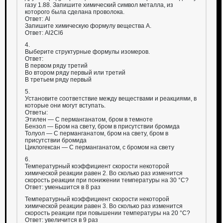
газу 1.88. Запишите химический символ металла, из
которого была сделана проволока.
Ответ: Al
Запишите химическую формулу вещества А.
Ответ: Al2Cl6
4.
Выберите структурные формулы изомеров.
Ответ:
В первом ряду третий
Во втором ряду первый или третий
В третьем ряду первый
5.
Установите соответствие между веществами и реакциями, в
которые они могут вступать.
Ответы:
Этилен — С перманганатом, бром в темноте
Бензол — Бром на свету, бром в присутствии бромида
Толуол — С перманганатом, бром на свету, бром в
присутствии бромида
Циклогексан — С перманганатом, с бромом на свету
6.
Температурный коэффициент скорости некоторой
химической реакции равен 2. Во сколько раз изменится
скорость реакции при понижении температуры на 30 °С?
Ответ: уменьшится в 8 раз
Температурный коэффициент скорости некоторой
химической реакции равен 3. Во сколько раз изменится
скорость реакции при повышении температуры на 20 °С?
Ответ: увеличится в 9 раз