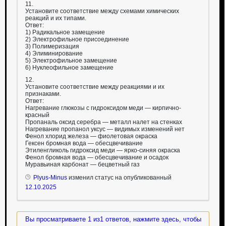
11.
Установите соответствие между схемами химических
реакций и их типами.
Ответ:
1) Радикальное замещение
2) Электрофильное присоединение
3) Полимеризация
4) Элиминирование
5) Электрофильное замещение
6) Нуклеофильное замещение
12.
Установите соответствие между реакциями и их
признаками.
Ответ:
Нагревание глюкозы с гидроксидом меди — кирпично-
красный
Пропаналь оксид серебра — металл налет на стенках
Нагревание пропанол уксус — видимых изменений нет
Фенол хлорид железа — фиолетовая окраска
Гексен бромная вода — обесцвечивание
Этиленгликоль гидроксид меди — ярко-синяя окраска
Фенол бромная вода — обесцвечивание и осадок
Муравьиная карбонат — бецветный газ
Plyus-Minus
изменил статус на опубликованный
12.10.2025
Вы просматриваете 1 из1 ответов, нажмите здесь, чтобы