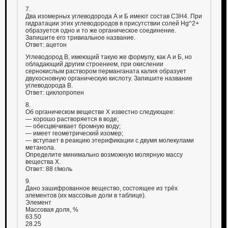
7.
Два изомерных углеводорода А и Б имеют состав C3Н4. При
гидратации этих углеводородов в присутствии солей Hg^2+
образуется одно и то же органическое соединение.
Запишите его тривиальное название.
Ответ: ацетон
Углеводород В, имеющий такую же формулу, как А и Б, но
обладающий другим строением, при окислении
сернокислым раствором перманганата калия образует
двухосновную органическую кислоту. Запишите название
углеводорода В.
Ответ: циклопропен
8.
Об органическом веществе Х известно следующее:
— хорошо растворяется в воде;
— обесцвечивает бромную воду;
— имеет геометрический изомер;
— вступает в реакцию этерификации с двумя молекулами
метанола.
Определите минимально возможную молярную массу
вещества Х.
Ответ: 88 г/моль
9.
Дано зашифрованное вещество, состоящее из трёх
элементов (их массовые доли в таблице).
Элемент
Массовая доля, %
63.50
28.25