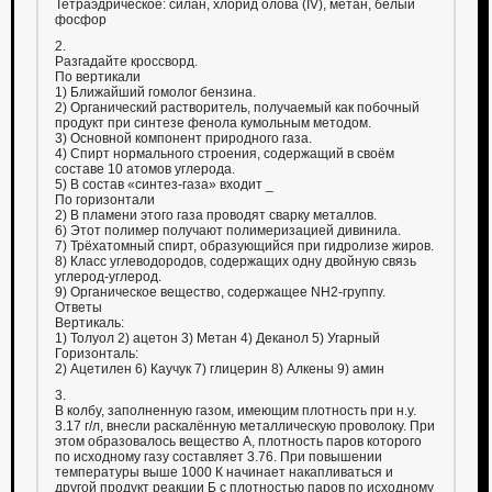
Тетраэдрическое: силан, хлорид олова (IV), метан, белый
фосфор
2.
Разгадайте кроссворд.
По вертикали
1) Ближайший гомолог бензина.
2) Органический растворитель, получаемый как побочный
продукт при синтезе фенола кумольным методом.
3) Основной компонент природного газа.
4) Спирт нормального строения, содержащий в своём
составе 10 атомов углерода.
5) В состав «синтез-газа» входит _
По горизонтали
2) В пламени этого газа проводят сварку металлов.
6) Этот полимер получают полимеризацией дивинила.
7) Трёхатомный спирт, образующийся при гидролизе жиров.
8) Класс углеводородов, содержащих одну двойную связь
углерод-углерод.
9) Органическое вещество, содержащее NH2-группу.
Ответы
Вертикаль:
1) Толуол 2) ацетон 3) Метан 4) Деканол 5) Угарный
Горизонталь:
2) Ацетилен 6) Каучук 7) глицерин 8) Алкены 9) амин
3.
В колбу, заполненную газом, имеющим плотность при н.у.
3.17 г/л, внесли раскалённую металлическую проволоку. При
этом образовалось вещество А, плотность паров которого
по исходному газу составляет 3.76. При повышении
температуры выше 1000 К начинает накапливаться и
другой продукт реакции Б с плотностью паров по исходному