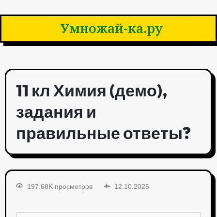
Умножай-ка.ру
11 кл Химия (демо),
задания и
правильные ответы?
197.68K просмотров
12.10.2025