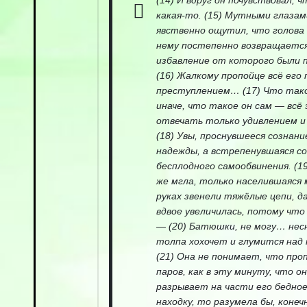
(14) И вдруг он почувствовал, 
какая-то. (15) Мутными глазам
явственно ощутил, что голова 
нему постепенно возвращается
избавление от которого были 
(16) Жалкому пропойце всё ег
преступлением… (17) Что такое
иначе, что такое он сам — всё
отвечать только удивлением 
(18) Увы, проснувшееся сознани
надежды, а встрепенувшаяся с
бесплодного самообвинения. (1
же мгла, только населившаяся
руках звенели тяжёлые цепи, д
вдвое увеличилась, потому что 
— (20) Батюшки, не могу… несн
толпа хохочет и глумится над 
(21) Она не понимает, что про
паров, как в эту минуту, что о
разрывает на части его бедное 
находку, то разумела бы, коне