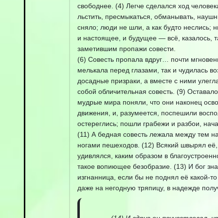
свободнее. (4) Легче сделался ход человек
льстить, пресмыкаться, обманывать, наушни
сняло; люди не шли, а как будто неслись; н
и настоящее, и будущее — всё, казалось, т
заметившим пропажи совести.
(6) Совесть пропала вдруг… почти мгновен
мелькала перед глазами, так и чудилась в
досадные призраки, а вместе с ними улегл
собой обличительная совесть. (9) Оставало
мудрые мира поняли, что они наконец осво
движения, и, разумеется, поспешили воспо
остереглись; пошли грабежи и разбои, нач
(11) А бедная совесть лежала между тем н
ногами пешеходов. (12) Всякий швырял её,
удивлялся, каким образом в благоустроенн
такое вопиющее безобразие. (13) И бог зн
изгнанница, если бы не поднял её какой-т
даже на негодную тряпицу, в надежде полу