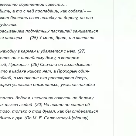
 внезапно обретённой совести…
сбыть, а то с ней пропадёшь, как собака!» —
чет бросить свою находку на дорогу, но его
удочник.
дбрасыванием подмётных пасквилей заниматься
я пальцем. — (25) У меня, брат, и в части за
находку в карман и удаляется с нею. (27)
ается он к питейному дому, в котором
й, Прохорыч. (28) Сначала он заглядывает
 что в кабаке никого нет, а Прохорыч один-
йкой, в мгновение ока растворяет дверь,
хорыч успевает опомниться, ужасная находка
талась бедная, изгнанная совесть по белому
их тысяч людей. (30) Но никто не хотел её
того, только о том думал, как бы отделаться
быть с рук. (По М. Е. Салтыкову-Щедрину)