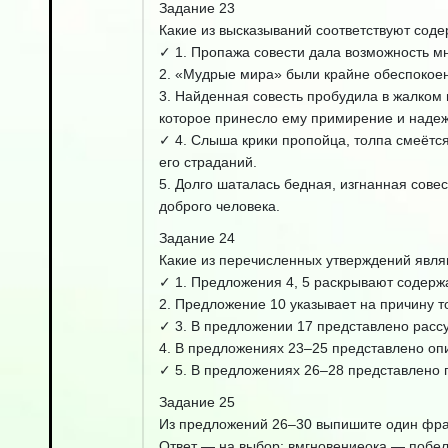
Задание 23
Какие из высказываний соответствуют сод
✓ 1. Пропажа совести дала возможность м
2. «Мудрые мира» были крайне обеспокоен
3. Найденная совесть пробудила в жалком 
которое принесло ему примирение и надеж
✓ 4. Слыша крики пропойца, толпа смеётс
его страданий.
5. Долго шаталась бедная, изгнанная совес
доброго человека.
Задание 24
Какие из перечисленных утверждений явл
✓ 1. Предложения 4, 5 раскрывают содерж
2. Предложение 10 указывает на причину то
✓ 3. В предложении 17 представлено расс
4. В предложениях 23–25 представлено оп
✓ 5. В предложениях 26–28 представлено 
Задание 25
Из предложений 26–30 выпишите один фра
Ответ — на выбор: вмгновениеока — побе