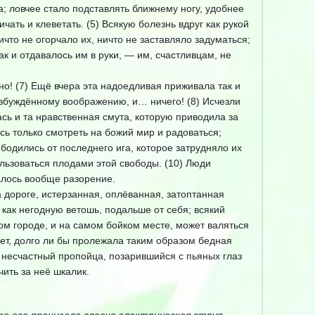
а; ловчее стало подставлять ближнему ногу, удобнее
чать и клеветать. (5) Всякую болезнь вдруг как рукой
ичто не огорчало их, ничто не заставляло задуматься;
ак и отдавалось им в руки, — им, счастливцам, не
но! (7) Ещё вчера эта надоедливая приживала так и
озбуждённому воображению, и… ничего! (8) Исчезли
ась и та нравственная смута, которую приводила за
сь только смотреть на божий мир и радоваться;
бодились от последнего ига, которое затрудняло их
льзоваться плодами этой свободы. (10) Люди
алось вообще разорение.
а дороге, истерзанная, оплёванная, затоптанная
 как негодную ветошь, подальше от себя; всякий
ом городе, и на самом бойком месте, может валяться
ает, долго ли бы пролежала таким образом бедная
о несчастный пропойца, позарившийся с пьяных глаз
чить за неё шкалик.