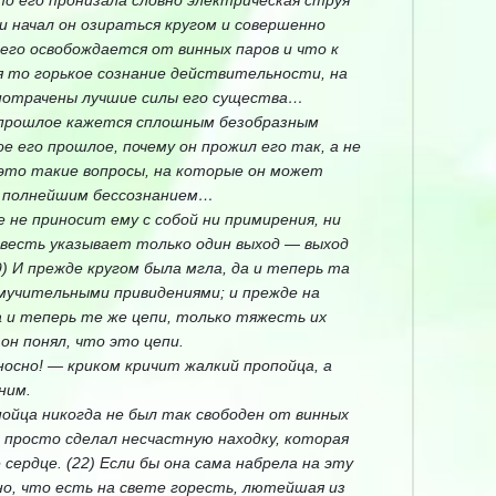
что его пронизала словно электрическая струя
и начал он озираться кругом и совершенно
его освобождается от винных паров и что к
 то горькое сознание действительности, на
потрачены лучшие силы его существа…
о прошлое кажется сплошным безобразным
 его прошлое, почему он прожил его так, а не
 это такие вопросы, на которые он может
и полнейшим бессознанием…
е не приносит ему с собой ни примирения, ни
овесть указывает только один выход — выход
9) И прежде кругом была мгла, да и теперь та
 мучительными привидениями; и прежде на
а и теперь те же цепи, только тяжесть их
он понял, что это цепи.
осно! — криком кричит жалкий пропойца, а
ним.
пойца никогда не был так свободен от винных
н просто сделал несчастную находку, которая
сердце. (22) Если бы она сама набрела на эту
чно, что есть на свете горесть, лютейшая из