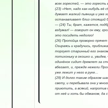
всех горестей, — это горесть
(23) «Нет, надо как-нибудь её 
думает жалкий пьяница и уже хо
останавливает близ стоящий б
— (24) Ты, брат, кажется, по
вздумал! — говорит он ему, гроз
это посидеть недолго!
(26) Пропойца проворно прячет 
Озираясь и крадучись, приближ
торгует старинный его знакомы
потихоньку в окошко и, увидев,
одинёнок сидит дремлет за сто
вбегает, и, прежде нежели Про
уже лежит у него в руке…
(29) И долго таким образом ша
свету, и перебывала она у мног
приютить, а всякий, напротив 
от неё и хоть бы обманом, да с