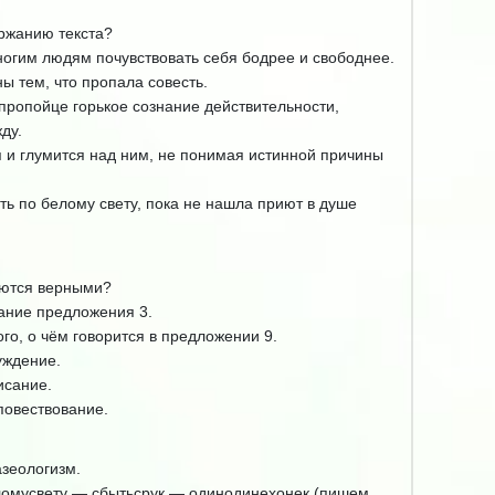
ержанию текста?
ногим людям почувствовать себя бодрее и свободнее.
ы тем, что пропала совесть.
пропойце горькое сознание действительности,
ду.
я и глумится над ним, не понимая истинной причины
ть по белому свету, пока не нашла приют в душе
яются верными?
ание предложения 3.
го, о чём говорится в предложении 9.
уждение.
исание.
повествование.
зеологизм.
ломусвету — сбытьсрук — одинодинехонек (пишем