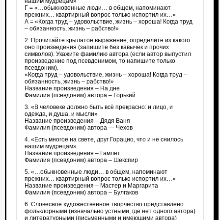
нашим мудрецам»
Г = «…обыкновенные люди… в общем, напоминают
прежних… квартирный вопрос только испортил их…»
А = «Когда труд – удовольствие, жизнь – хороша! Когда труд
– обязанность, жизнь – рабство!»
2. Прочитайте крылатое выражение, определите из какого
оно произведения (запишите без кавычек и прочих
символов). Укажите фамилию автора (если автор выпустил
произведение под псевдонимом, то напишите только
псевдоним).
«Когда труд – удовольствие, жизнь – хороша! Когда труд –
обязанность, жизнь – рабство!»
Название произведения – На дне
Фамилия (псевдоним) автора – Горький
3. «В человеке должно быть всё прекрасно: и лицо, и
одежда, и душа, и мысли»
Название произведения – Дядя Ваня
Фамилия (псевдоним) автора — Чехов
4. «Есть многое на свете, друг Горацио, что и не снилось
нашим мудрецам»
Название произведения – Гамлет
Фамилия (псевдоним) автора – Шекспир
5. «…обыкновенные люди… в общем, напоминают
прежних… квартирный вопрос только испортил их…»
Название произведения – Мастер и Маргарита
Фамилия (псевдоним) автора – Булгаков
6. Словесное художественное творчество представлено
фольклорными (изначально устными, где нет одного автора)
и литературными (письменными и имеющими автора)