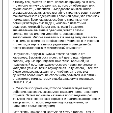
а между тем, смотря на него, невольно приходила мысль,
что он сию минуту развалится: до того он обветшал, или,
лучше сказать, износился. В Мордасове об этом князе
всегда рассказывались чрезвычайно странные вещи, самого
фантастического содержания. Говорили даже, что старичок
помешался. Всем казалось особенно странным, что
помещик четырёх тысяч душ, человек с известным
родством, который бы мог иметь, если б захотел,
значительное влияние в губернии, живёт в своем
великолепном имении уединённо, совершенным
затворником. Многие знавали князя назад тому лет шесть
или семь, во время его пребывания в Мордасове, и уверяли,
что он тогда терпеть не мог уединения и отнюдь не был
похож на затворника. = Мистический компонент
Наружность поручика Вулича отвечала вполне его
характеру. Высокий рост и смуглый цвет лица, чёрные
волосы, чёрные проницательные глаза, большой, но
правильный нос, принадлежность его нации, печальная и
холодная улыбка, вечно блуждавшая на губах его, – всё это
будто согласовалось для того, чтоб придать ему вид
существа особенного, не способного делиться мыслями и
страстями с теми, которых судьба дала ему в товарищи.
Ответ: 1, 2, 4
9. Укажите изображение, которое соответствует месту
действия, разворачивающемуся в каждом представленном
отрывке. Затем запишите название произведения (без
кавычек), из которого взят отрывок, и фамилию автора (если
автор выпустил произведение под псевдонимом, то
напишите только псевдоним).
Затолклись, захлопали, застучали другие голоса – точно