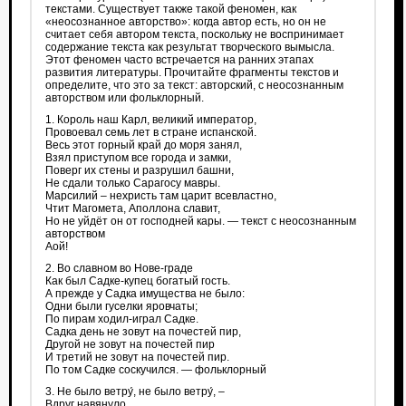
текстами. Существует также такой феномен, как
«неосознанное авторство»: когда автор есть, но он не
считает себя автором текста, поскольку не воспринимает
содержание текста как результат творческого вымысла.
Этот феномен часто встречается на ранних этапах
развития литературы. Прочитайте фрагменты текстов и
определите, что это за текст: авторский, с неосознанным
авторством или фольклорный.
1. Король наш Карл, великий император,
Провоевал семь лет в стране испанской.
Весь этот горный край до моря занял,
Взял приступом все города и замки,
Поверг их стены и разрушил башни,
Не сдали только Сарагосу мавры.
Марсилий – нехристь там царит всевластно,
Чтит Магомета, Аполлона славит,
Но не уйдёт он от господней кары. — текст с неосознанным
авторством
Аой!
2. Во славном во Нове‑граде
Как был Садке-купец богатый гость.
А прежде у Садка имущества не было:
Одни были гуселки яровчаты;
По пирам ходил‑играл Садке.
Садка день не зовут на почестей пир,
Другой не зовут на почестей пир
И третий не зовут на почестей пир.
По том Садке соскучился. — фольклорный
3. Не было ветру́, не было ветру́, –
‎Вдруг навянуло.