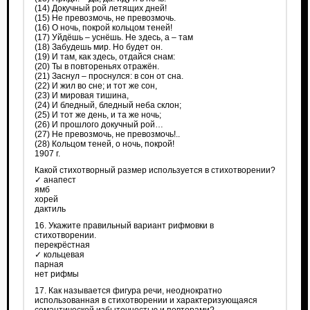
(14) Докучный рой летящих дней!
(15) Не превозмочь, не превозмочь.
(16) О ночь, покрой кольцом теней!
(17) Уйдёшь – уснёшь. Не здесь, а – там
(18) Забудешь мир. Но будет он.
(19) И там, как здесь, отдайся снам:
(20) Ты в повтореньях отражён.
(21) Заснул – проснулся: в сон от сна.
(22) И жил во сне; и тот же сон,
(23) И мировая тишина,
(24) И бледный, бледный неба склон;
(25) И тот же день, и та же ночь;
(26) И прошлого докучный рой…
(27) Не превозмочь, не превозмочь!..
(28) Кольцом теней, о ночь, покрой!
1907 г.
Какой стихотворный размер используется в стихотворении?
✓ анапест
ямб
хорей
дактиль
16. Укажите правильный вариант рифмовки в
стихотворении.
перекрёстная
✓ кольцевая
парная
нет рифмы
17. Как называется фигура речи, неоднократно
использованная в стихотворении и характеризующаяся