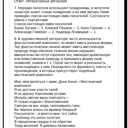
Ответ: литературный авторский
7. Нередко писатели используют псевдонимы, и читатели
зачастую знают только псевдоним, а не имя автора. Ниже
приведён список настоящих имён писателей. Соотнесите
имена с портретами.
Список настоящих имён писателей
Борис Бугаев — 5, Алексей Пешков — 3, Анна Горенко — 4,
Александр Гликберг — 2, Надежда Лохвицкая — 1.
8. В художественной литературе часто используется
фантастический компонент, он может иметь разные формы.
Так, фантастическое начало может иметь мистическую
природу, когда обычное течение жизни нарушает
вмешательство потусторонних сил, имеющих дьявольскую
или божественную природу, и принимать форму снов,
знамений, знаков и т. п. Герой часто верит в реальность
происходящего с ним. Определите по фрагменту текста те
произведения, в которых присутствует подобный
мистический компонент.
Мне, мне молиться с вами, Дона Анна! = Мистический
компонент
Я не достоин участи такой.
Я не дерзну порочными устами
Мольбу святую вашу повторять –
Я только издали с благоговеньем
Смотрю на вас, когда, склонившись тихо,
Вы чёрные власы на мрамор бледный
Рассыплете – и мнится мне, что тайно
Гробницу эту ангел посетил,
В смущенном сердце я не обретаю
Тогда молений. Я дивлюсь безмолвно