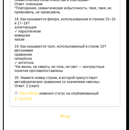
семантической избыточностью и повторами?
Ответ: плеоназм
*Повторения, семантическая избыточность: твоя, твоя; не
превозмочь, не превозмочь
18. Как называется фигура, использованная в строках 15–16
и 17–18?
аллитерация
✓ параллелизм
инверсия
хиазм
19. Как называется троп, использованный в строке 10?
метонимия
сравнение
гипербола
✓ антитеза
*Ни жизнь, ни смерть; ни тень, ни свет — контрастные
понятия противопоставлены
20. Укажите номер строки, в которой присутствует
метафорическое сравнение со значением «месяц».
Ответ: 2 (серп)
Plyus-Minus
изменил статус на опубликованный
17.09.2025
Вход