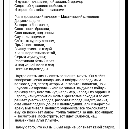
И думаю – счастлив, чей хладный мрамор
Согрет её дыханием небесным
И окроплён любви её слезами.
Раз в крещенский вечерок = Мистический компонент
Девушки гадали:
За ворота башмачок,
Сняв с ноги, бросали;
Снег пололи; под окном
Слушали; кормили
Счётным курицу зерном;
Ярый воск топили;
В чашу с чистою водой
Клали перстень золотой,
Серьги изумрудны;
Расстилали белый плат
И над чашей пели в лад
Песенки подблюдны.
Наутро опять жизнь, опять волнения, мечты! Он любит
вообразить себя иногда каким-нибудь непобедимым
полководцем, перед которым не только Наполеон, но и
Еруслан Лазаревич ничего не значит; выдумает войну и
причину её: у него хлынут, например, народы из Африки в
Европу, или устроит он новые крестовые походы и воюет,
решает участь народов, разоряет города, щадит, казнит,
оказывает подвиги добра и великодушия. Или изберёт он
арену мыслителя, великого художника: все поклоняются
ему; он пожинает лавры; толпа гоняется за ним, восклицая:
«Посмотрите, посмотрите, вот идёт Обломов, наш
знаменитый Илья Ильич!».
Начну с того, что князь К. был ещё не бог знает какой старик,