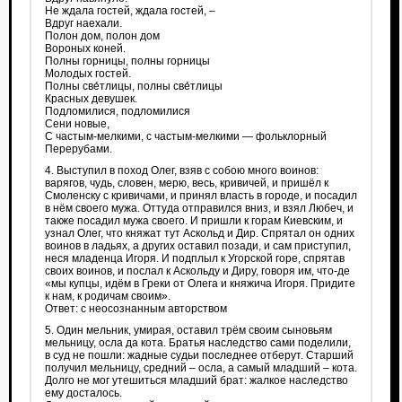
Не ждала гостей, ждала гостей, –
‎Вдруг наехали.
Полон дом, полон дом
‎Вороных коней.
Полны горницы, полны горницы
‎Молодых гостей.
Полны све́тлицы, полны све́тлицы
‎Красных девушек.
Подломилися, подломилися
‎Сени новые,
С частым-мелкими, с частым-мелкими — фольклорный
Перерубами.
4. Выступил в поход Олег, взяв с собою много воинов:
варягов, чудь, словен, мерю, весь, кривичей, и пришёл к
Смоленску с кривичами, и принял власть в городе, и посадил
в нём своего мужа. Оттуда отправился вниз, и взял Любеч, и
также посадил мужа своего. И пришли к горам Киевским, и
узнал Олег, что княжат тут Аскольд и Дир. Спрятал он одних
воинов в ладьях, а других оставил позади, и сам приступил,
неся младенца Игоря. И подплыл к Угорской горе, спрятав
своих воинов, и послал к Аскольду и Диру, говоря им, что-де
«мы купцы, идём в Греки от Олега и княжича Игоря. Придите
к нам, к родичам своим».
Ответ: с неосознанным авторством
5. Один мельник, умирая, оставил трём своим сыновьям
мельницу, осла да кота. Братья наследство сами поделили,
в суд не пошли: жадные судьи последнее отберут. Старший
получил мельницу, средний – осла, а самый младший – кота.
Долго не мог утешиться младший брат: жалкое наследство
ему досталось.