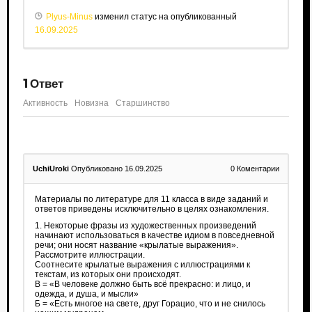
Plyus-Minus
изменил статус на опубликованный
16.09.2025
1
Ответ
Активность
Новизна
Старшинство
UchiUroki
Опубликовано 16.09.2025
0
Коментарии
Материалы по литературе для 11 класса в виде заданий и
ответов приведены исключительно в целях ознакомления.
1. Некоторые фразы из художественных произведений
начинают использоваться в качестве идиом в повседневной
речи; они носят название «крылатые выражения».
Рассмотрите иллюстрации.
Соотнесите крылатые выражения с иллюстрациями к
текстам, из которых они происходят.
В = «В человеке должно быть всё прекрасно: и лицо, и
одежда, и душа, и мысли»
Б = «Есть многое на свете, друг Горацио, что и не снилось