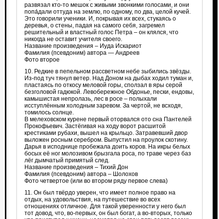
развязал кто‑то мешок с живыми звонкими голосами, и они
попа́дали оттуда на землю, по одному, по два, целой кучей.
Это говорили ученики. И, покрывая их всех, стукаясь о
деревья, о стены, падая на самого себя, загремел
решительный и властный голос Петра – он клялся, что
никогда не оставит учителя своего.
Название произведения – Иуда Искариот
Фамилия (псевдоним) автора — Андреев
Фото второе
10. Редкие в пепельном рассветном небе зыбились звёзды.
Из‑под туч тянул ветер. Над Доном на дыбах ходил туман и,
пластаясь по откосу меловой горы, сползал в яры серой
безголовой гадюкой. Левобережное Обдонье, пески, ендовы,
камышистая непролазь, лес в росе – полыхали
исступлённым холодным заревом. За чертой, не всходя,
томилось солнце.
В мелеховском курене первый оторвался ото сна Пантелей
Прокофьевич. Застёгивая на ходу ворот расшитой
крестиками рубахи, вышел на крыльцо. Затравевший двор
выложен росным серебром. Выпустил на проулок скотину.
Дарья в исподнице пробежала доить коров. На икры белых
босых её ног молозивом брызгала роса, по траве через баз
лёг дымчатый примятый след.
Название произведения – Тихий Дон
Фамилия (псевдоним) автора – Шолохов
Фото четвертое (или во втором ряду первое слева)
11. Он был твёрдо уверен, что имеет полное право на
отдых, на удовольствия, на путешествие во всех
отношениях отличное. Для такой уверенности у него был
тот довод, что, во‑первых, он был богат, а во‑вторых, только