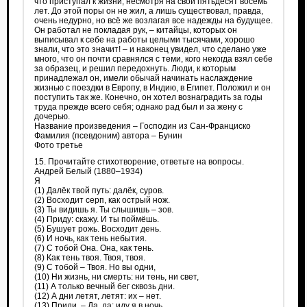
что приступал к жизни, несмотря на свои пятьдесят восемь
лет. До этой поры он не жил, а лишь существовал, правда,
очень недурно, но всё же возлагая все надежды на будущее.
Он работал не покладая рук, – китайцы, которых он
выписывал к себе на работы целыми тысячами, хорошо
знали, что это значит! – и наконец увидел, что сделано уже
много, что он почти сравнялся с теми, кого некогда взял себе
за образец, и решил передохнуть. Люди, к которым
принадлежал он, имели обычай начинать наслаждение
жизнью с поездки в Европу, в Индию, в Египет. Положил и он
поступить так же. Конечно, он хотел вознаградить за годы
труда прежде всего себя; однако рад был и за жену с
дочерью.
Название произведения – Господин из Сан-Франциско
Фамилия (псевдоним) автора – Бунин
Фото третье
15. Прочитайте стихотворение, ответьте на вопросы.
Андрей Белый (1880–1934)
Я
(1) Далёк твой путь: далёк, суров.
(2) Восходит серп, как острый нож.
(3) Ты видишь я. Ты слышишь – зов.
(4) Приду: скажу. И ты поймёшь.
(5) Бушует рожь. Восходит день.
(6) И ночь, как тень небытия.
(7) С тобой Она. Она, как тень.
(8) Как тень твоя. Твоя, твоя.
(9) С тобой – Твоя. Но вы одни,
(10) Ни жизнь, ни смерть: ни тень, ни свет,
(11) А только вечный бег сквозь дни.
(12) А дни летят, летят: их – нет.
(13) Приди. – Да, да: иду я в ночь.