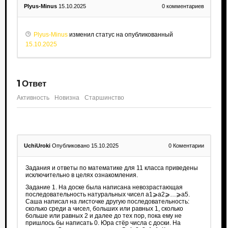
Plyus-Minus
15.10.2025
0
комментариев
Plyus-Minus
изменил статус на опубликованный
15.10.2025
1
Ответ
Активность
Новизна
Старшинство
UchiUroki
Опубликовано 15.10.2025
0
Коментарии
Задания и ответы по математике для 11 класса приведены
исключительно в целях ознакомления.
Задание 1. На доске была написана невозрастающая
последовательность натуральных чисел a1⩾a2⩾…⩾a5.
Саша написал на листочке другую последовательность:
сколько среди a чисел, больших или равных 1, сколько
больше или равных 2 и далее до тех пор, пока ему не
пришлось бы написать 0. Юра стёр числа с доски. На