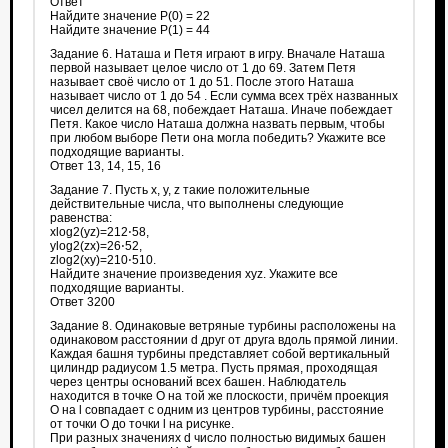
Ответ
Найдите значение P(0) = 22
Найдите значение P(1) = 44
Задание 6. Наташа и Петя играют в игру. Вначале Наташа
первой называет целое число от 1 до 69. Затем Петя
называет своё число от 1 до 51. После этого Наташа
называет число от 1 до 54 . Если сумма всех трёх названных
чисел делится на 68, побеждает Наташа. Иначе побеждает
Петя. Какое число Наташа должна назвать первым, чтобы
при любом выборе Пети она могла победить? Укажите все
подходящие варианты.
Ответ 13, 14, 15, 16
Задание 7. Пусть x, y, z такие положительные
действительные числа, что выполнены следующие
равенства:
xlog2(yz)=212⋅58,
ylog2(zx)=26⋅52,
zlog2(xy)=210⋅510.
Найдите значение произведения xyz. Укажите все
подходящие варианты.
Ответ 3200
Задание 8. Одинаковые ветряные турбины расположены на
одинаковом расстоянии d друг от друга вдоль прямой линии.
Каждая башня турбины представляет собой вертикальный
цилиндр радиусом 1.5 метра. Пусть прямая, проходящая
через центры оснований всех башен. Наблюдатель
находится в точке O на той же плоскости, причём проекция
O на l совпадает с одним из центров турбины, расстояние
от точки O до точки l на рисунке.
При разных значениях d число полностью видимых башен