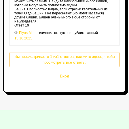
может быть разным. Найдите наибольшее число башен,
которые могут быть полностью видны.
Башня T полностью видна, если отрезки касательных из
точки O до башни T не пересекают (но могут касаться)
другие башни. Башен очень много в обе стороны от
наблюдателя.
Ответ 19
Plyus-Minus
изменил статус на опубликованный
15.10.2025
Вы просматриваете 1 из1 ответов, нажмите здесь, чтобы
просмотреть все ответы.
Вход