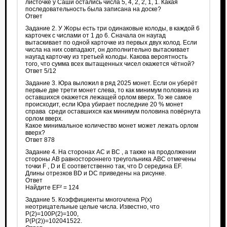
листочке у Саши остались числа 5, 4, 2, 2, 1, 1. Какая
последовательность была записана на доске?
Ответ
Задание 2. У Жоры есть три одинаковые колоды, в каждой 6
карточек с числами от 1 до 6. Сначала он наугад
вытаскивает по одной карточке из первых двух колод. Если
числа на них совпадают, он дополнительно вытаскивает
наугад карточку из третьей колоды. Какова вероятность
того, что сумма всех вытащенных чисел окажется чётной?
Ответ 5/12
Задание 3. Юра выложил в ряд 2025 монет. Если он уберёт
первые две трети монет слева, то как минимум половина из
оставшихся окажется лежащей орлом вверх. То же самое
происходит, если Юра убирает последние 20 % монет
справа среди оставшихся как минимум половина повёрнута
орлом вверх.
Какое минимальное количество монет может лежать орлом
вверх?
Ответ 878
Задание 4. На сторонах AC и BC , а также на продолжении
стороны AB равностороннего треугольника ABC отмечены
точки F , D и E соответственно так, что D середина EF.
Длины отрезков BD и DC приведены на рисунке.
Ответ
Найдите EF² = 124
Задание 5. Коэффициенты многочлена P(x)
неотрицательные целые числа. Известно, что
P(2)=100P(2)=100,
P(P(2))=102041522.