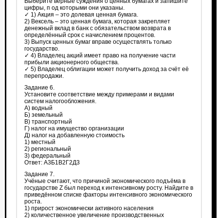
Выберите верные суждения о ценных бумагах и запишите
цифры, п од которыми они указаны.
✓ 1) Акция – это долевая ценная бумага.
2) Вексель – это ценная бумага, которая закрепляет
денежный вклад в банк с обязательством возврата в
определённый срок с начислением процентов.
3) Выпуск ценных бумаг вправе осуществлять только
государство.
✓ 4) Владелец акций имеет право на получение части
прибыли акционерного общества.
✓ 5) Владелец облигации может получить доход за счёт её
перепродажи.
Задание 6.
Установите соответствие между примерами и видами
систем налогообложения.
А) водный
Б) земельный
В) транспортный
Г) налог на имущество организации
Д) налог на добавленную стоимость
1) местный
2) региональный
3) федеральный
Ответ: А3Б1В2Г2Д3
Задание 7.
Учёные считают, что причиной экономического подъёма в
государстве Z был переход к интенсивному росту. Найдите в
приведённом списке факторы интенсивного экономического
роста.
1) прирост экономически активного населения
2) количественное увеличение производственных