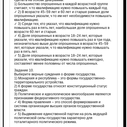
сделать на основе диаграммы.
1) Большинство опрошенных в каждой возрастной группе
считают, ч то квалификацию нужно повышать каждый год.
✓ 2) В возрасте 45–59 лет и 60 лет и старше равные доли
опрошенных указали, ч то им нет необходимости повышать
квалификацию.
✓ 3) Среди тех, кто указал, что квалификацию нужно
повышать раз в пять лет, наибольшая доля опрошенных в
возрасте 60 лет и старше.
✓ 4) Доля опрошенных в возрасте 18–24 лет, которые
указали, что квалификацию нужно повышать раз в три года,
незначительно выше доли опрошенных в возрасте 45–59
лет, которые указали, ч то квалификацию нужно повышать
раз в пять лет.
✓ 5) Доля опрошенных в возрасте 18–24 лет, которые
указали, что квалификацию нужно повышать ежегодно,
составляет менее половины от числа опрошенных.
Задание 10.
Выберите верные суждения о форме государства.
1) Монархия и республика – это формы государственно-
территориального устройства.
2) К форме государства относят конституционный статус
граждан.
3) Политическое и идеологическое многообразие являются
признаками федеративного государства.
✓ 4) Форма правления – это способ формирования и
система организации высших органов государственной
власти.
✓ 5) Выдвижение единственной партии на роль ведущей
политической силы государства характерно для
тоталитарного политического режима.