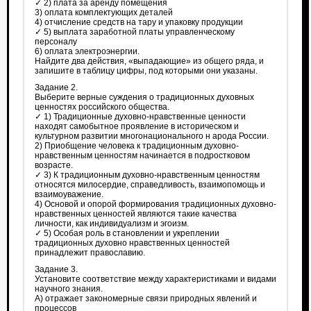
✓ 2) плата за аренду помещения
3) оплата комплектующих деталей
4) отчисление средств на тару и упаковку продукции
✓ 5) выплата заработной платы управленческому
персоналу
6) оплата электроэнергии.
Найдите два действия, «выпадающие» из общего ряда, и
запишите в таблицу цифры, под которыми они указаны.
Задание 2.
Выберите верные суждения о традиционных духовных
ценностях российского общества.
✓ 1) Традиционные духовно-нравственные ценности
находят самобытное проявление в историческом и
культурном развитии многонационального н арода России.
2) Приобщение человека к традиционным духовно-
нравственным ценностям начинается в подростковом
возрасте.
✓ 3) К традиционным духовно-нравственным ценностям
относятся милосердие, справедливость, взаимопомощь и
взаимоуважение.
4) Основой и опорой формирования традиционных духовно-
нравственных ценностей являются такие качества
личности, как индивидуализм и эгоизм.
✓ 5) Особая роль в становлении и укреплении
традиционных духовно нравственных ценностей
принадлежит православию.
Задание 3.
Установите соответствие между характеристиками и видами
научного знания.
А) отражает закономерные связи природных явлений и
процессов