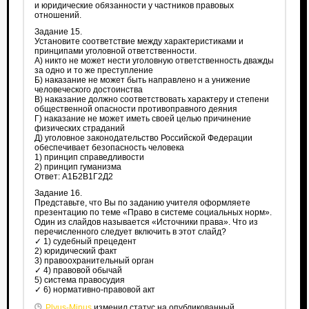
и юридические обязанности у частников правовых
отношений.
Задание 15.
Установите соответствие между характеристиками и
принципами уголовной ответственности.
А) никто не может нести уголовную ответственность дважды
за одно и то же преступление
Б) наказание не может быть направлено н а унижение
человеческого достоинства
В) наказание должно соответствовать характеру и степени
общественной опасности противоправного деяния
Г) наказание не может иметь своей целью причинение
физических страданий
Д) уголовное законодательство Российской Федерации
обеспечивает безопасность человека
1) принцип справедливости
2) принцип гуманизма
Ответ: А1Б2В1Г2Д2
Задание 16.
Представьте, что Вы по заданию учителя оформляете
презентацию по теме «Право в системе социальных норм».
Один из слайдов называется «Источники права». Что из
перечисленного следует включить в этот слайд?
✓ 1) судебный прецедент
2) юридический факт
3) правоохранительный орган
✓ 4) правовой обычай
5) система правосудия
✓ 6) нормативно-правовой акт
Plyus-Minus
изменил статус на опубликованный