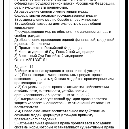
субъектами государственной власти Российской Федерации,
реализующими эти полномочия.
А) разрешение споров о компетенции между
федеральными органами государственной власти
Б) осуществление мер по борьбе с преступностью
В) судебный надзор за деятельностью с удов общей
юрисдикции
Г) осуществление мер по обеспечению законности, прав и
свобод граждан
Д) обеспечение проведения единой финансовой, кредитной
и денежной политики
1) Правительство Российской Федерации
2) Конституционный Суд Российской Федерации
3) Верховный Суд Российской Федерации
Ответ: А2Б1В3Г1Д1
Задание 14.
Выберите верные суждения о праве и его функциях.
✓ 1) Право входит в число социальных регуляторов и
позволяет оценивать действия людей как правомерные или
противоправные.
✓ 2) Социальная роль права заключается в обеспечении
стабильности, системности, устойчивости и
организованности общественных отношений.
3) Содержанием регулятивной функции права является
защита человека и общественных отношений от опасных
посягательств.
✓ 4) Право оказывает воспитательное воздействие на
сознание людей, формируя у граждан привычку
правомерного поведения.
5) Охранительная функция права проявляется в создании
системы норм, которые устанавливают субъективные права