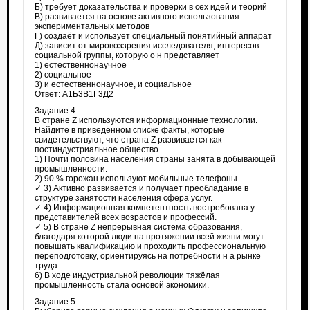
Б) требует доказательства и проверки в сех идей и теорий
В) развивается на основе активного использования
экспериментальных методов
Г) создаёт и использует специальный понятийный аппарат
Д) зависит от мировоззрения исследователя, интересов
социальной группы, которую о н представляет
1) естественнонаучное
2) социальное
3) и естественнонаучное, и социальное
Ответ: А1Б3В1Г3Д2
Задание 4.
В стране Z используются информационные технологии.
Найдите в приведённом списке факты, которые
свидетельствуют, что страна Z развивается как
постиндустриальное общество.
1) Почти половина населения страны занята в добывающей
промышленности.
2) 90 % горожан используют мобильные телефоны.
✓ 3) Активно развивается и получает преобладание в
структуре занятости населения сфера услуг.
✓ 4) Информационная компетентность востребована у
представителей всех возрастов и профессий.
✓ 5) В стране Z непрерывная система образования,
благодаря которой люди на протяжении всей жизни могут
повышать квалификацию и проходить профессиональную
переподготовку, ориентируясь на потребности н а рынке
труда.
6) В ходе индустриальной революции тяжёлая
промышленность стала основой экономики.
Задание 5.