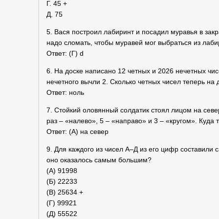
Г. 45 +
Д. 75
5. Вася построил лабиринт и посадил муравья в закра
надо сломать, чтобы муравей мог выбраться из лаб
Ответ: (Г) d
6. На доске написано 12 четных и 2026 нечетных чис
нечетного вычли 2. Сколько четных чисел теперь на 
Ответ: ноль
7. Стойкий оловянный солдатик стоял лицом на севе
раз – «налево», 5 – «направо» и 3 – «кругом». Куда
Ответ: (А) на север
9. Для каждого из чисел А–Д из его цифр составили 
оно оказалось самым большим?
(А) 91998
(Б) 22233
(В) 25634 +
(Г) 99921
(Д) 55522