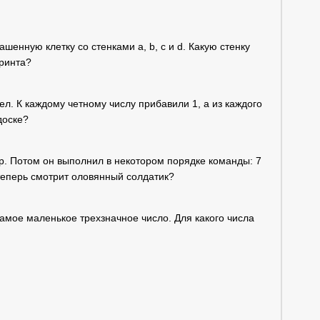
шенную клетку со стенками a, b, c и d. Какую стенку
иринта?
ел. К каждому четному числу прибавили 1, а из каждого
доске?
р. Потом он выполнил в некотором порядке команды: 7
 теперь смотрит оловянный солдатик?
самое маленькое трехзначное число. Для какого числа