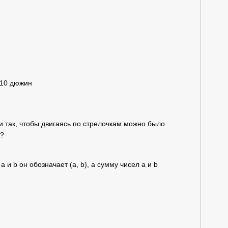
= 10 дюжин
ни так, чтобы двигаясь по стрелочкам можно было
я?
и b он обозначает (a, b), а сумму чисел a и b