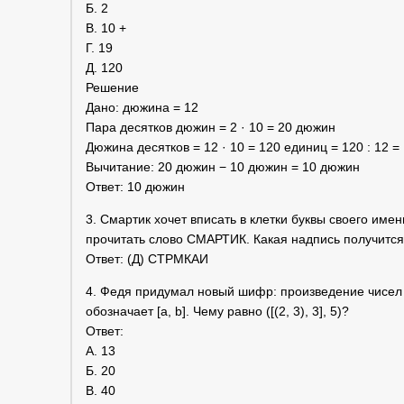
Б. 2
В. 10 +
Г. 19
Д. 120
Решение
Дано: дюжина = 12
Пара десятков дюжин = 2 · 10 = 20 дюжин
Дюжина десятков = 12 · 10 = 120 единиц = 120 : 12 
Вычитание: 20 дюжин − 10 дюжин = 10 дюжин
Ответ: 10 дюжин
3. Смартик хочет вписать в клетки буквы своего име
прочитать слово СМАРТИК. Какая надпись получитс
Ответ: (Д) СТРМКАИ
4. Федя придумал новый шифр: произведение чисел a 
обозначает [a, b]. Чему равно ([(2, 3), 3], 5)?
Ответ:
А. 13
Б. 20
В. 40