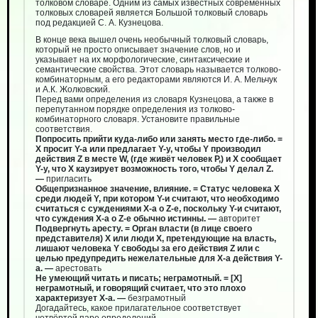
толковом словаре. Одним из самых известных современных
толковых словарей является Большой толковый словарь
под редакцией С. А. Кузнецова.
В конце века вышел очень необычный толковый словарь,
который не просто описывает значение слов, но и
указывает на их морфологические, синтаксические и
семантические свойства. Этот словарь называется толково-
комбинаторным, а его редакторами являются И. А. Мельчук
и А.К. Жолковский.
Перед вами определения из словаря Кузнецова, а также в
перепутанном порядке определения из толково-
комбинаторного словаря. Установите правильные
соответствия.
Попросить прийти куда-либо или занять место где-либо. =
Х просит Y-а или предлагает Y-у, чтобы Y производил
действия Z в месте W, (где живёт человек P,) и Х сообщает
Y-у, что Х каузирует возможность того, чтобы Y делал Z.
—
пригласить
Общепризнанное значение, влияние. = Статус человека X
среди людей Y, при котором Y-и считают, что необходимо
считаться с суждениями X-а о Z-е, поскольку Y-и считают,
что суждения X-а о Z-е обычно истинны. —
авторитет
Подвергнуть аресту. = Орган власти (в лице своего
представителя) Х или люди Х, претендующие на власть,
лишают человека Y свободы за его действия Z или с
целью предупредить нежелательные для Х-а действия Y-
а. —
арестовать
Не умеющий читать и писать; неграмотный. = [Х]
неграмотный, и говорящий считает, что это плохо
характеризует Х-а. —
безграмотный
Догадайтесь, какое прилагательное соответствует