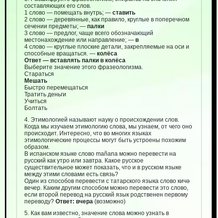
составляющих его слов.
1 слово — помещать внутрь; —
ставить
2 слово — деревянные, как правило, круглые в поперечном
сечении предметы; —
палки
3 слово — предлог, чаще всего обозначающий
местонахождение или направление; —
в
4 слово — круглые плоские детали, закрепляемые на оси и
способные вращаться. —
колёса
Ответ — вставлять палки в колёса
Выберите значение этого фразеологизма.
Стараться
Мешать
Быстро перемещаться
Тратить деньги
Учиться
Болтать
4. Этимологией называют науку о происхождении слов.
Когда мы изучаем этимологию слова, мы узнаем, от чего оно
происходит. Интересно, что во многих языках
этимологические процессы могут быть устроены похожим
образом.
В испанском языке слово mañana можно перевести на
русский как утро или завтра. Какое русское
существительное может показать, что и в русском языке
между этими словами есть связь?
Один из способов перевести с татарского языка слово кичә
вечер. Каким другим способом можно перевести это слово,
если второй перевод на русский язык родственен первому
переводу?
Ответ: вчера
(возможно)
5. Как вам известно, значение слова можно узнать в