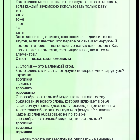
Какое слово можно составить из звуков слова отъезжать,
если каждый звук можно использовать только раз?
тета
яд ✓
тоже
азот
ёж
дать
Восстановите два слова, состоящие из одних и тех же
звуков, если известно, что первое обозначает наружный
покров, а второе — повреждение наружного покрова. Как
называются пары слов, состоящие из одних и тех же
элементов?
Ответ — кожа, ожог, омонимы
2. Столик — это маленький стол.
Какое слово отличается от других по морфемной структуре?
горчинка
тропинка
пылинка
травинка
горошинка
Словообразовательной моделью называют схему
образования нового слова, которая включает в себя
частеречную принадлежность производящей основы, а
также словообразовательную морфему и её значение.
Какое из слов образовано не по той же
словообразовательной модели, что остальные?
тропинка
травинка
горчинка
3. Расшифруйте фразеологизм, опираясь на значения