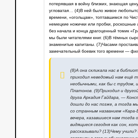
потерявшая в войну близких, знающая цен
угловатая… (4)В ней было живое любопытс
времени, «огольцам», топтавшимся по Чи
немецкие ножички или пробки, роскошные 
без начала и конца драгоценный томик «Гр
мы были читателями книг. (6)В тёмных сыр
знаменитые капитаны. (7)Часами простаив
замечательный боевик того времени — фи
(8)А она скликала нас в библио
приходил неведомый нам ещё т
необычными, как бы с трудом,
Платонов. (9)Приходил и друго
друга Аркадия Гайдара, — Конст
дошли до нас позже, а тогда м
со странным названием «Кара-Б
вечера, казавшиеся нам тогда 
видящиеся сегодня как сон, ко
рассказывали? (13)Чему учили? (