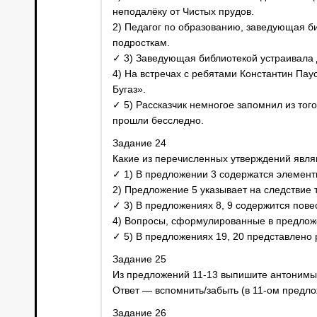
неподалёку от Чистых прудов.
2) Педагог по образованию, заведующая б
подросткам.
✓ 3) Заведующая библиотекой устраивала 
4) На встречах с ребятами Константин Пау
Бугаз».
✓ 5) Рассказчик немногое запомнил из того
прошли бесследно.
Задание 24
Какие из перечисленных утверждений явл
✓ 1) В предложении 3 содержатся элемент
2) Предложение 5 указывает на следствие т
✓ 3) В предложениях 8, 9 содержится пове
4) Вопросы, сформулированные в предложе
✓ 5) В предложениях 19, 20 представлено
Задание 25
Из предложений 11-13 выпишите антонимы 
Ответ — вспомнить/забыть (в 11-ом предло
Задание 26