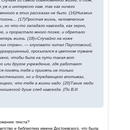
 случаях из самой обыкновенной жизни, о том,
к уж и интересно нам, так как ничего
енного в этих рассказах не было. (16)Никаких
 погонь… (17)Простая жизнь, человеческие
, но что-то западало навсегда, как зерно,
ю, и прорастало много позже, и обретало
еперь жизнь. (18)«Случайно на ноже
них стран», — глуховато читал Паустовский,
луразрушенный, просыпался в цветном тумане
ажно, чтобы была на пути такая вот
о или другое учреждение, где работают
я понять тебя и принять не только
чистенького, но и блуждающего впотьмах,
щего, что тебе в жизни надо. (20)Такие люди
ошеской душе след навсегда. (По В.И.
ержанию текста?
детство и библиотеку имени Достоевского, что была