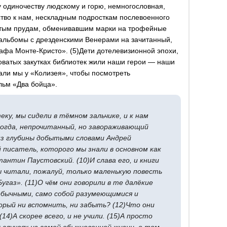
у одиночеству людскому и горю, немногословная,
тво к нам, нескладным подросткам послевоенного
стым прудам, обменивавшим марки на трофейные
альбомы с дрезденскими Венерами на зачитанный,
афа Монте-Кристо». (5)Дети дотелевизионной эпохи,
оватых закутках библиотек жили наши герои — наши
али мы у «Колизея», чтобы посмотреть
льм «Два бойца».
теку, мы сидели в тёмном зальчике, и к нам
огда, непрочитанный, но завораживающий
 из глубины добытыми словами Андрей
й писатель, которого мы знали в основном как
антин Паустовский. (10)И слава его, и книги
ы читали, пожалуй, только маленькую повесть
угаз». (11)О чём они говорили в те далёкие
обычными, само собой разумеющимися и
торый ни вспомнить, ни забыть? (12)Что они
14)А скорее всего, и не учили. (15)А просто