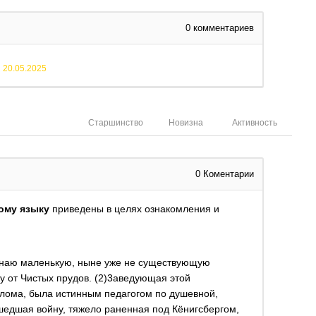
0
комментариев
й
20.05.2025
Старшинство
Новизна
Активность
0
Коментарии
кому языку
приведены в целях ознакомления и
минаю маленькую, ныне уже не существующую
у от Чистых прудов. (2)3аведующая этой
плома, была истинным педагогом по душевной,
ошедшая войну, тяжело раненная под Кёнигсбергом,