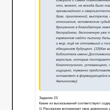
говорили о самых обыкновенных
что, может, не всегда было та
чрезвычайного и сверхъестеств
драк, приключений, выстрелов,
отношения, человеческие судьбы
брошенное в благодатную земл
бескрайнюю, бесконечную уже т
карманном найти пылинку даль
и мир, ещё не оттаявший и по
обещанием будущего. (19)Как в
библиотека имени Достоевског
взрослые, которые постараютс
благополучного, успевающего, 
ищущего, туманно представляю
оставляют в формирующейся юн
Амлинскому)
Задание 23
Какие из высказываний соответствуют сод
1) Рассказчик вспоминает свое довоенное 