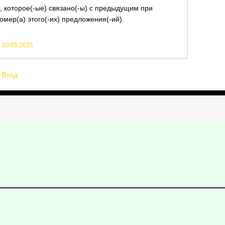
, которое(-ые) связано(-ы) с предыдущим при
мер(а) этого(-их) предложения(-ий).
й
20.05.2025
Вход