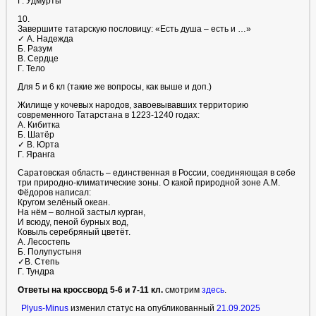
Г. Удмурты
10.
Завершите татарскую пословицу: «Есть душа – есть и …»
✓ А. Надежда
Б. Разум
В. Сердце
Г. Тело
Для 5 и 6 кл (такие же вопросы, как выше и доп.)
Жилище у кочевых народов, завоевывавших территорию
современного Татарстана в 1223-1240 годах:
А. Кибитка
Б. Шатёр
✓ В. Юрта
Г. Яранга
Саратовская область – единственная в России, соединяющая в себе
три природно-климатические зоны. О какой природной зоне А.М.
Фёдоров написал:
Кругом зелёный океан.
На нём – волной застыл курган,
И всюду, пеной бурных вод,
Ковыль серебряный цветёт.
А. Лесостепь
Б. Полупустыня
✓В. Степь
Г. Тундра
Ответы на кроссворд 5-6 и 7-11 кл.
смотрим
здесь
.
Plyus-Minus
изменил статус на опубликованный
21.09.2025