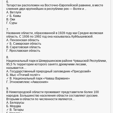
6.
Татарстан расположен на Восточно-Европейской равнине, в месте
слияния двух крупнейших в республике рек — Волги и ..
А. Ветлуги
✓ Б. Камы
В. Оки
Г. Суры
7.
Название области, образованной в 1928 году как Средне-волжская
область. С 1936 по 1992 год она называлась Куйбышевской.
А. Пензенская область
✓ Б. Самарская область
В. Саратовская область
Г. Ярославская область
8.
Национальный парк в Шемуршинском районе Чувашской Республики,
95,5 % территории которого занято дремучими лесами,
называется…
А. Государственный природный заповедник «Присурский»
Б. Мыс «Птичий полёт»
✓ В. Национальный парк «Чаваш Вармане»
Г. Этнокомплекс «Амазония»
9.
В Нижегородской области проживают представители более 100
народов. Большинство населения области составляют русские.
Вторыми в области по численности являются…
А. Белорусы
Б. Мордва
✓ В. Татары