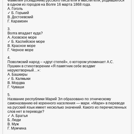
Фамилия (псевдоним) русского писателя и мыслителя, родившегося
в одном из городов на Волге 16 марта 1868 года.
А. Гоголь
✓ Б. Горький
В. Достоевский
Г. Карамзин
3.
Волга впадает куда?
А. Азовское море
✓ Б. Каспийское море
В. Красное море
Г. Черное море
4.
Поволжский народ – «друг степей», о котором упоминает А.С.
Пушкин в стихотворении «Я памятник себе воздвиг
нерукотворный…»:
А. Башкиры
✓ Б. Калмыки
В. Мордва
Г. Чуваши
5.
Название республики Марий Эл образовано по этническому
самоназванию её коренного населения — мари. «Мари» в переводе
на русский язык имеет несколько значений. Какого из перечисленных
слов нет в переводе?
✓ А. Братья
Б. Люди
В. Муж
Г. Мужчина