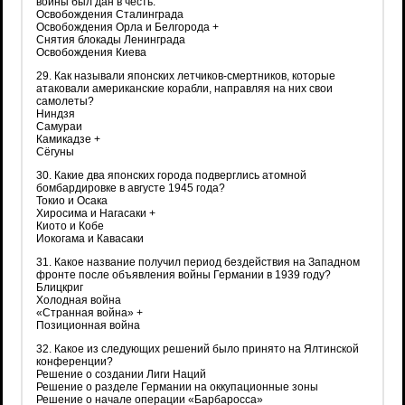
войны был дан в честь:
Освобождения Сталинграда
Освобождения Орла и Белгорода +
Снятия блокады Ленинграда
Освобождения Киева
29. Как называли японских летчиков-смертников, которые
атаковали американские корабли, направляя на них свои
самолеты?
Ниндзя
Самураи
Камикадзе +
Сёгуны
30. Какие два японских города подверглись атомной
бомбардировке в августе 1945 года?
Токио и Осака
Хиросима и Нагасаки +
Киото и Кобе
Иокогама и Кавасаки
31. Какое название получил период бездействия на Западном
фронте после объявления войны Германии в 1939 году?
Блицкриг
Холодная война
«Странная война» +
Позиционная война
32. Какое из следующих решений было принято на Ялтинской
конференции?
Решение о создании Лиги Наций
Решение о разделе Германии на оккупационные зоны
Решение о начале операции «Барбаросса»