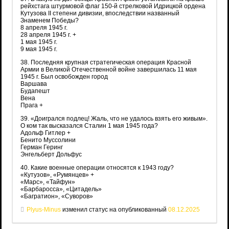
рейхстага штурмовой флаг 150-й стрелковой Идрицкой ордена
Кутузова II степени дивизии, впоследствии названный
Знаменем Победы?
8 апреля 1945 г.
28 апреля 1945 г. +
1 мая 1945 г.
9 мая 1945 г.
38. Последняя крупная стратегическая операция Красной
Армии в Великой Отечественной войне завершилась 11 мая
1945 г. Был освобожден город
Варшава
Будапешт
Вена
Прага +
39. «Доигрался подлец! Жаль, что не удалось взять его живым».
О ком так высказался Сталин 1 мая 1945 года?
Адольф Гитлер +
Бенито Муссолини
Герман Геринг
Энгельберт Дольфус
40. Какие военные операции относятся к 1943 году?
«Кутузов», «Румянцев» +
«Марс», «Тайфун»
«Барбаросса», «Цитадель»
«Багратион», «Суворов»
Plyus-Minus
изменил статус на опубликованный
08.12.2025