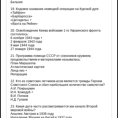
Бельгия
19. Кодовое название немецкой операции на Курской дуге:
«Тайфун»
«Барбаросса»
«Цитадель» +
«Вахта на Рейне»
20. Освобождение Киева войсками 1-го Украинского фронта
состоялось:
6 ноября 1943 года +
2 февраля 1943 года
9 мая 1944 года
27 января 1944 года
21. Программа помощи СССР от союзников оружием,
продовольствием и материалами называлась:
План Маршалла
Атлантическая хартия
Ленд-лиз +
Репарации
22. Кто из советских летчиков-асов является трижды Героем
Советского Союза и сбил наибольшее количество самолетов?
А.И. Покрышкин
И.Н. Кожедуб +
В.И. Попков
Н.Д. Гулаев
23. Какая дата часто рассматривается как начало Второй
мировой войны?
Аншлюс Австрии в 1938 году.
Нападение Японии на Китай в 1937 году.