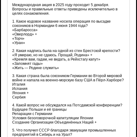
Международная акция в 2025 году проходит 5 декабря.
Вопросы и правильные ответы приведены исключительно в
целях ознакомления.
1. Какое кодовое название носила операция по высадке
союзников в Нормандии 6 июня 1944 года?
«Барбаросса»
«Оверлорд» +
«Торч»
«Уран»
2. Какая надпись была на одной из стен Брестской крепости?
«Я умираю, но не сдаюсь. Прощай, Родина» +
«Кремля вам, гадам, не видать, а Рейхстагу капут»
«Запомнят гады»
«Жить — Родине служить»
3. Какая страна была союзником Германии во Второй мировой
войне и напала на военно-морскую базу США в Пёрл-Харборе?
Италия
Испания
Япония +
Сербия
4. Какой вопрос не обсуждался на Потсдамской конференции?
Будущее Польши и её границы
Репарации с Германии
Условия безоговорочной капитуляции Японии
Создание Организации Объединённых Наций +
5. Что получил СССР благодаря эвакуации промышленных
предприятий в Сибирь и на Урал?