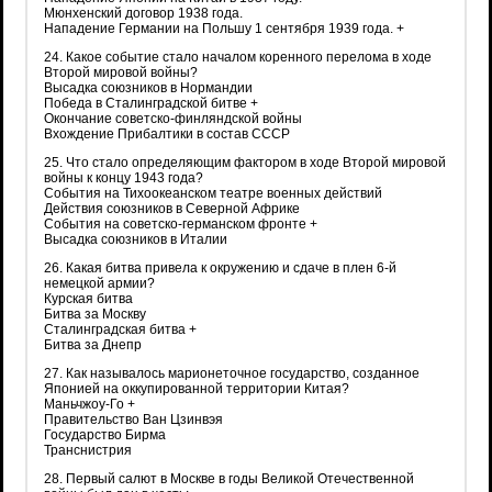
Мюнхенский договор 1938 года.
Нападение Германии на Польшу 1 сентября 1939 года. +
24. Какое событие стало началом коренного перелома в ходе
Второй мировой войны?
Высадка союзников в Нормандии
Победа в Сталинградской битве +
Окончание советско-финляндской войны
Вхождение Прибалтики в состав СССР
25. Что стало определяющим фактором в ходе Второй мировой
войны к концу 1943 года?
События на Тихоокеанском театре военных действий
Действия союзников в Северной Африке
События на советско-германском фронте +
Высадка союзников в Италии
26. Какая битва привела к окружению и сдаче в плен 6-й
немецкой армии?
Курская битва
Битва за Москву
Сталинградская битва +
Битва за Днепр
27. Как называлось марионеточное государство, созданное
Японией на оккупированной территории Китая?
Маньчжоу-Го +
Правительство Ван Цзинвэя
Государство Бирма
Транснистрия
28. Первый салют в Москве в годы Великой Отечественной