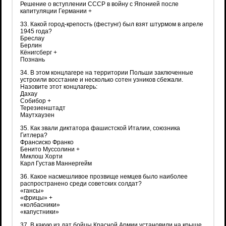
Решение о вступлении СССР в войну с Японией после
капитуляции Германии +
33. Какой город-крепость (фестунг) был взят штурмом в апреле
1945 года?
Бреслау
Берлин
Кёнигсберг +
Познань
34. В этом концлагере на территории Польши заключенные
устроили восстание и несколько сотен узников сбежали.
Назовите этот концлагерь:
Дахау
Собибор +
Терезиенштадт
Маутхаузен
35. Как звали диктатора фашистской Италии, союзника
Гитлера?
Франсиско Франко
Бенито Муссолини +
Миклош Хорти
Карл Густав Маннергейм
36. Какое насмешливое прозвище немцев было наиболее
распространено среди советских солдат?
«гансы»
«фрицы» +
«колбасники»
«капустники»
37. В какую из дат бойцы Красной Армии установили на крыше