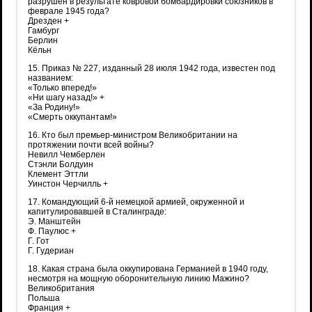
разрушен в результате ковровой бомбардировки союзников в
феврале 1945 года?
Дрезден +
Гамбург
Берлин
Кёльн
15. Приказ № 227, изданный 28 июля 1942 года, известен под
названием:
«Только вперед!»
«Ни шагу назад!» +
«За Родину!»
«Смерть оккупантам!»
16. Кто был премьер-министром Великобритании на
протяжении почти всей войны?
Невилл Чемберлен
Стэнли Болдуин
Клемент Эттли
Уинстон Черчилль +
17. Командующий 6-й немецкой армией, окруженной и
капитулировавшей в Сталинграде:
Э. Манштейн
Ф. Паулюс +
Г. Гот
Г. Гудериан
18. Какая страна была оккупирована Германией в 1940 году,
несмотря на мощную оборонительную линию Мажино?
Великобритания
Польша
Франция +