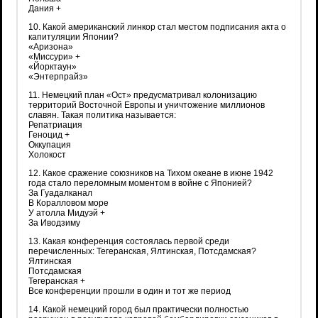
Дания +
10. Какой американский линкор стал местом подписания акта о
капитуляции Японии?
«Аризона»
«Миссури» +
«Йорктаун»
«Энтерпрайз»
11. Немецкий план «Ост» предусматривал колонизацию
территорий Восточной Европы и уничтожение миллионов
славян. Такая политика называется:
Репатриация
Геноцид +
Оккупация
Холокост
12. Какое сражение союзников на Тихом океане в июне 1942
года стало переломным моментом в войне с Японией?
За Гуадалканал
В Коралловом море
У атолла Мидуэй +
За Иводзиму
13. Какая конференция состоялась первой среди
перечисленных: Тегеранская, Ялтинская, Потсдамская?
Ялтинская
Потсдамская
Тегеранская +
Все конференции прошли в один и тот же период
14. Какой немецкий город был практически полностью