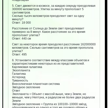
Альдебаран
5. Свет движется в космосе, за каждую секунду преодолевая
300000 километров. Улитка за минуту проползает 5
сантиметров.
Сколько тысяч километров преодолеет свет за одну
минуту?
Ответ: 18 000
Расстояние от Солнца до Земли свет преодолевает
примерно за 8 минут. Какое расстояние за это время
проползает улитка?
Ответ: 440 см
Свет за некоторое время преодолел расстояние 162000000
километров. Сколько сантиметров за это время проползла
улитка?
Ответ: 495
6. Установите соответствие между классами объектов и
характеристиками некоторых из их представителей.
Карликовая галактика
Экзопланета
Галактика
Астероид
Туманность
Внесолнечная планетная система
Звёздное скопление
Ответ
Экопланета = Объект с массой выше, чем у Земли, но
меньше, чем у Нептуна, и радиусом не более двух радиусов
Земли
Звёздное скопление = Группа из 100100–10000 звёзд,
образовавшихся из одного и того же газового облака и