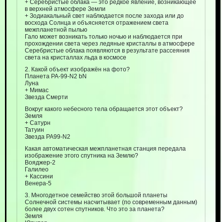
+ Серебристые облака — это редкое явление, возникающее
в верхней атмосфере Земли
+ Зодиакальный свет наблюдается после захода или до
восхода Солнца и объясняется отражением света
межпланетной пылью
Гало может возникать только ночью и наблюдается при
прохождении света через ледяные кристаллы в атмосфере
Серебристые облака появляются в результате рассеяния
света на кристаллах льда в космосе
2. Какой объект изображён на фото?
Планета PA-99-N2 bN
Луна
+ Мимас
Звезда Смерти
Вокруг какого небесного тела обращается этот объект?
Земля
+ Сатурн
Татуин
Звезда PA99-N2
Какая автоматическая межпланетная станция передала
изображение этого спутника на Землю?
Вояджер-2
Галилео
+ Кассини
Венера-5
3. Многодетное семейство этой большой планеты
Солнечной системы насчитывает (по современным данным)
более двух сотен спутников. Что это за планета?
Земля