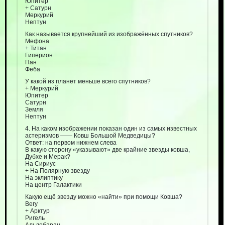
Юпитер
+ Сатурн
Меркурий
Нептун
Как называется крупнейший из изображённых спутников?
Мефона
+ Титан
Гиперион
Пан
Феба
У какой из планет меньше всего спутников?
+ Меркурий
Юпитер
Сатурн
Земля
Нептун
4. На каком изображении показан один из самых известных
астеризмов —— Ковш Большой Медведицы?
Ответ: на первом нижнем слева
В какую сторону «указывают» две крайние звезды ковша,
Дубхе и Мерак?
На Сириус
+ На Полярную звезду
На эклиптику
На центр Галактики
Какую ещё звезду можно «найти» при помощи Ковша?
Вегу
+ Арктур
Ригель