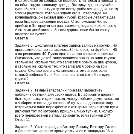
В Стокгольме он собирался пересесть на поезд и проехать
на нём вторую половину пути до Эстерсунда, но случайно
купил билет не на ту дату его поезд ушёл четыре дня назад.
Чтобы родители, которые ждали его в Эстерсунде, не
волновались, он вызвал диких гусей, которые летают в два
раза быстрее движения поезда. С их помощью Нильс
прибыл в Эстерсунд как раз в момент, когда приехал поезд.
А сколько дней заняла бы вся дорога, если бы он сразу
полетел на гусях?
Ответ 8
Задание 6. Школьники в лагере записывались на кружки. На
программирование записалось 35 человек, на футбол — 45,
а на рисование 40. Руководство лагеря составило списки.
Оказалось, что детей, записавшихся ровно на один кружок,
столько же, сколько тех, кто записался ровно на два кружка,
и столько же, сколько тех, кто записался ровно на три
кружка. Сколько всего школьников в этом лагере, если
каждый ребенок был обязан записаться хотя бы в один
кружок?
Ответ 60
Задание 7. Тёмный властелин приказал вырастить
лабиринт безумия для своих врагов. В лабиринте должен
быть один вход и один выход; между любыми двумя местами
в лабиринте есть единственный путь, а на дорожках могут
встречаться либо перекрёстки с четырьмя вариантами пути
(включая тот, по которому пришли), либо тупики. Сколько
всего перекрёстков в этом лабиринте, если тупиков 24?
Ответ 11
Задание 8. Учитель раздал Антону, Борису, Виктору, Галине
и Динаре пять разных прямоугольников с площадью 36 и