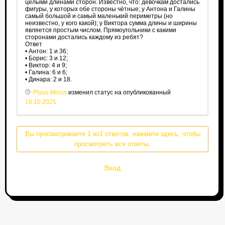
целыми длинами сторон. Известно, что: девочкам достались
фигуры, у которых обе стороны чётные; у Антона и Галины
самый большой и самый маленький периметры (но
неизвестно, у кого какой); у Виктора сумма длины и ширины
является простым числом. Прямоугольники с какими
сторонами достались каждому из ребят?
Ответ
• Антон: 1 и 36;
• Борис: 3 и 12;
• Виктор: 4 и 9;
• Галина: 6 и 6;
• Динара: 2 и 18.
Plyus-Minus
изменил статус на опубликованный
16.10.2025
Вы просматриваете 1 из1 ответов, нажмите здесь, чтобы
просмотреть все ответы.
Вход