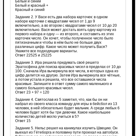
Белый и синий
Белый и красный +
Красный и синий
Задание 2. У Васи есть два набора карточек: в одном
наборе карточки с квадратами чисел от 1 до 9
включительно, а во втором с квадратами чисел от 10 до 20
включительно. Вася может достать взять одну карточку из
первого набора и одну — из второго, и составить из этих
карточек число. Он хочет, чтобы полученное число было
пятизначным и чтобы в нём было не больше двух
различных цифр. Какое число может получить Вася?
Укажите все подходящие варианты.
Ответ 22525 и 25225
Задание 3. Ира решила придумать своё решето
Эратосфена для поиска красивых чисел в пределах от 10 до
100. Сначала Ира вычеркнула все числа, в которых одна из
цифр делится на другую. Затем Ира вычеркнула все чётные,
а потом устала и решила, что все оставшиеся числа
красивые. Запишите в ответ сумму самого маленького и
самого большого красивых чисел.
Ответ 23 + 97 = 120
Задание 4. Святослав из 5 заметил, что, как бы он ни
набрал из своего класса команду для игры в бейсбол из 13
человек, в ней обязательно будет мальчик. А среди любых 6
человек будет хотя бы три девочки. Какое наибольшее
количество детей могло учиться в 5?
Ответ 15
Задание 5. Нильс решил на каникулах изучить Швецию. Он
выехал из Гётеборга и половину пути проехал на автобусе.