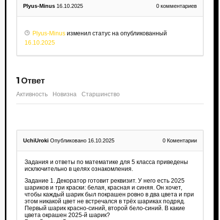
Plyus-Minus
16.10.2025
0
комментариев
Plyus-Minus
изменил статус на опубликованный
16.10.2025
1
Ответ
Активность
Новизна
Старшинство
UchiUroki
Опубликовано 16.10.2025
0
Коментарии
Задания и ответы по математике для 5 класса приведены
исключительно в целях ознакомления.
Задание 1. Декоратор готовит реквизит. У него есть 2025
шариков и три краски: белая, красная и синяя. Он хочет,
чтобы каждый шарик был покрашен ровно в два цвета и при
этом никакой цвет не встречался в трёх шариках подряд.
Первый шарик красно‑синий, второй бело-синий. В какие
цвета окрашен 2025-й шарик?