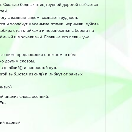
ст. Сколько бедных птиц трудной дорогой выбьются
тей.
рогу с важным видом, сознают трудность
ся и хлопочут маленькие птички: черныши, зуйки и
собираются стайками и переносятся с берега на
 тёмный и молчаливый. Главные его певцы уже
ые ниже предложения с текстом, в нём
но другим словом.
 в д..лёкий() и непростой путь.
гой выб..ются из сил() п..гибнут от ранзых
анзых)
й анализ слова осенний.
Ен-
гкий парный