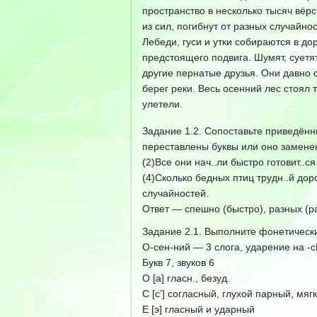
пространство в несколько тысяч вёр
из сил, погибнут от разных случайнос
Лебеди, гуси и утки собираются в до
предстоящего подвига. Шумят, суетят
другие пернатые друзья. Они давно 
берег реки. Весь осенний лес стоял
улетели.
Задание 1.2. Сопоставьте приведённ
переставлены буквы или оно замене
(2)Все они нач..ли быстро готовит..ся
(4)Сколько бедных птиц трудн..й доро
случайностей.
Ответ — спешно (быстро), разных (р
Задание 2.1. Выполните фонетически
О-сен-ний — 3 слога, ударение на -с
Букв 7, звуков 6
О [а] гласн., безуд.
С [с’] согласный, глухой парный, мя
Е [э] гласный и ударный