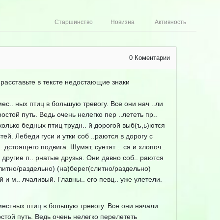
Старшинство
Новизна
Активность
0
Коментарии
, расставьте в тексте недостающие знаки
ес.. ных птиц в большую тревогу. Все они нач ..ли
ростой путь. Ведь очень нелегко пер ..лететь пр..
колько бедных птиц трудн.. й дорогой выб(ъ,ь)ются
тей. Лебеди гуси и утки соб ..раются в дорогу с
дстоящего подвига. Шумят, суетят .. ся и хлопоч..
 другие п.. рнатые друзья. Они давно соб.. раются
слитно/раздельно) (на)берег(слитно/раздельно)
й и м.. лчаливый. Главны.. его певц.. уже улетели.
естных птиц в большую тревогу. Все они начали
стой путь. Ведь очень нелегко перелететь