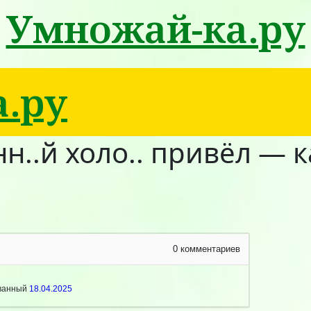
Умножай-ка.ру
.ру
нн..й холо.. привёл — 
0
комментариев
ованный
18.04.2025