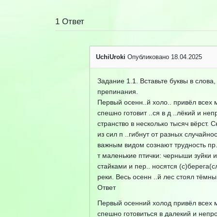
1
Ответ
UchiUroki
Опубликовано 18.04.2025
Задание 1.1. Вставьте буквы в слова
препинания.
Первый осенн..й холо.. привёл всех м
спешно готовит ..ся в д ..лёкий и неп
странство в несколько тысяч вёрст. С
из сил п ..гибнут от разных случайнос
важным видом сознают трудность пр.. 
т маленькие птички: черныши зуйки и
стайками и пер.. носятся (с)берега(
реки. Весь осенн ..й лес стоял тёмны
Ответ
Первый осенний холод привёл всех м
спешно готовиться в далекий и непро