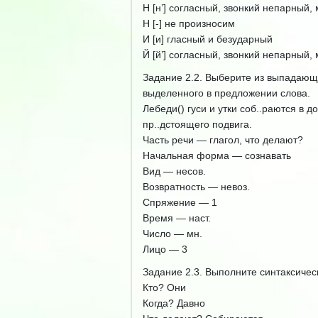
Н [н’] согласный, звонкий непарный,
Н [-] не произносим
И [и] гласный и безударный
Й [й’] согласный, звонкий непарный,
Задание 2.2. Выберите из выпадающ
выделенного в предложении слова.
Лебеди() гуси и утки соб..раются в 
пр..дстоящего подвига.
Часть речи — глагол, что делают?
Начальная форма — сознавать
Вид — несов.
Возвратность — невоз.
Спряжение — 1
Время — наст.
Число — мн.
Лицо — 3
Задание 2.3. Выполните синтаксичес
Кто? Они
Когда? Давно