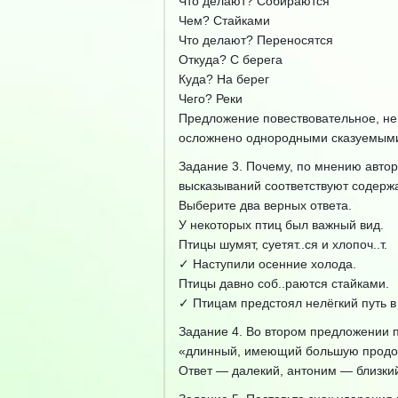
Что делают? Собираются
Чем? Стайками
Что делают? Переносятся
Откуда? С берега
Куда? На берег
Чего? Реки
Предложение повествовательное, не
осложнено однородными сказуемым
Задание 3. Почему, по мнению автор
высказываний соответствуют содержа
Выберите два верных ответа.
У некоторых птиц был важный вид.
Птицы шумят, суетят..ся и хлопоч..т.
✓ Наступили осенние холода.
Птицы давно соб..раются стайками.
✓ Птицам предстоял нелёгкий путь в
Задание 4. Во втором предложении п
«длинный, имеющий большую продо
Ответ — далекий, антоним — близки