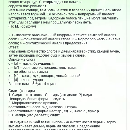
вещая птица щур. Снегирь сидит на ольхе и
сердито поскрипывает.
Чем выше солнце, тем больше птиц и веселее их щебет. Весь овраг
наполняется музыкой. Её основной тон – непрерывный шелест
кустарника под ветром. Задорные голоса птиц не могут заглушить
этот шум. Я слышу в нём прощальную песнь лета.
(По М. Горькому)
2. Выполните обозначенный цифрами в тексте языковой анализ
слов: 1 – фонетический анализ слова; 3 – морфологический анализ
слова; 4 – синтаксический анализ предложения.
Ответ:
Указываем количество слогов и даём характеристику каждой букве,
затем проводим подсчёт букв и звуков в слове.
Оль-хе – 2 слога.
о – [а] – гласн., безударный
л – [л’] – согл., звонк., непарн., мягк., парн.
ь – не обозначает звука
х – [х’] – согл., глух., непарн., мягкий парный
е – [э́] – гласн., ударн.
В слове ольхе 5 букв, 4 звука.
Сидит (снегирь)
1. Сидит – это глагол. Снегирь (что делает?) сидит.
Неопределённая форма – сидеть.
2. Морфологические признаки:
постоянные: несов. вид, невозвр., I спряж.
непостоянные: в форме наст.вр., ед. ч., 3-его л., мужс.р.
3. Снегирь (что делает?) сидит.
Он сидит на гибкой ветке шиповника чистит носом перья и зорко
высматривает добычу чёрными глазами. Предложение