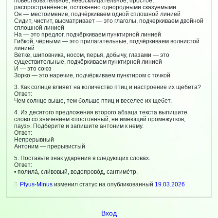
повествовательное, невосклицательное, простое,
распространённое, осложнено однородными сказуемыми.
Он — местоимение, подчёркиваем одной сплошной линией
Сидит, чистит, высматривает — это глаголы, подчеркиваем двойной
сплошной линией
На — это предлог, подчёркиваем пунктирной линией
Гибкой, чёрными — это прилагательные, подчёркиваем волнистой
линией
Ветке, шиповника, носом, перья, добычу, глазами — это
существительные, подчёркиваем пунктирной линией
И — это союз
Зорко — это наречие, подчёркиваем пунктиром с точкой
3. Как солнце влияет на количество птиц и настроение их щебета?
Ответ:
Чем солнце выше, тем больше птиц и веселее их щебет.
4. Из десятого предложения второго абзаца текста выпишите
слово со значением «постоянный, не имеющий промежутков,
пауз». Подберите и запишите антоним к нему.
Ответ:
Непрерывный
Антоним — прерывистый
5. Поставьте знак ударения в следующих словах.
Ответ:
• полила́, сли́вовый, водопрово́д, сантиме́тр.
Plyus-Minus
изменил статус на опубликованный
19.03.2026
Вход