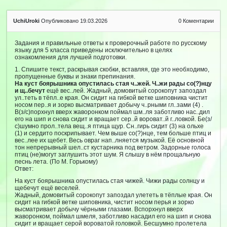
UchiUroki
Опубликовано 19.03.2026
0
Коментарии
Задания и правильные ответы к проверочный работе по русскому
языку для 5 класса приведены исключительно в целях
ознакомления для лучшей подготовки.
1. Спишите текст, раскрывая скобки, вставляя, где это необходимо,
пропущенные буквы и знаки препинания.
На куст боярышника опустилась стая ч..жей. Ч..жи рады со(?)нцу
и щ..бечут
ещё вес..лей. Жадный, домовитый сорокопут запоздал
ул..теть в тёпл..е края. Он сидит на гибкой ветке шиповника чистит
носом пер..я и зорко высматривает добычу ч..рными гл..зами (4) .
В(з/с)порхнул вверх жаворонком поймал шм..ля заботливо нас..дил
его на шип и снова сидит и вращает сер..й вороват..й г..ловкой. Бе(з/
с)шумно прол..тела вещ..я птица щур. Сн..гирь сидит (3) на ольхе
(1) и сердито поскрипывает. Чем выше со(?)нце, тем больше птиц и
вес..лее их щебет. Весь овраг нап..лняется музыкой. Её основной
тон непрерывный шел..ст кустарника под ветром. Задорные голоса
птиц (не)могут заглушить этот шум. Я слышу в нём прощальную
песнь лета. (По М. Горькому)
Ответ:
На куст боярышника опустилась стая чижей. Чижи рады солнцу и
щебечут ещё веселей.
Жадный, домовитый сорокопут запоздал улететь в тёплые края. Он
сидит на гибкой ветке шиповника, чистит носом перья и зорко
высматривает добычу чёрными глазами. Вспорхнул вверх
жаворонком, поймал шмеля, заботливо насадил его на шип и снова
сидит и вращает серой вороватой головкой. Бесшумно пролетела