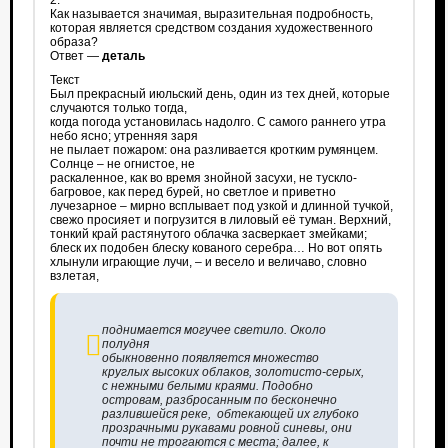
2.
Как называется значимая, выразительная подробность,
которая является средством создания художественного
образа?
Ответ —
деталь
Текст
Был прекрасный июльский день, один из тех дней, которые
случаются только тогда,
когда погода установилась надолго. С самого раннего утра
небо ясно; утренняя заря
не пылает пожаром: она разливается кротким румянцем.
Солнце – не огнистое, не
раскаленное, как во время знойной засухи, не тускло-
багровое, как перед бурей, но светлое и приветно
лучезарное – мирно всплывает под узкой и длинной тучкой,
свежо просияет и погрузится в лиловый её туман. Верхний,
тонкий край растянутого облачка засверкает змейками;
блеск их подобен блеску кованого серебра… Но вот опять
хлынули играющие лучи, – и весело и величаво, словно
взлетая,
поднимается могучее светило. Около
полудня
обыкновенно появляется множество
круглых высоких облаков, золотисто-серых,
с нежными белыми краями. Подобно
островам, разбросанным по бесконечно
разлившейся реке, обтекающей их глубоко
прозрачными рукавами ровной синевы, они
почти не трогаются с места; далее, к