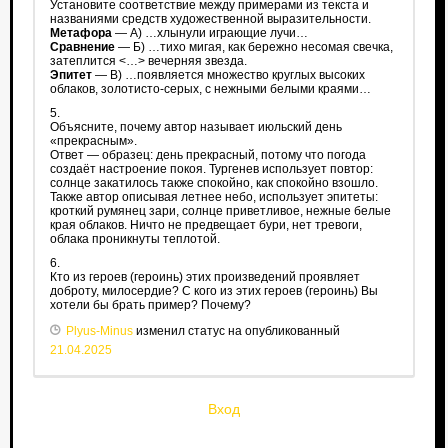
Установите соответствие между примерами из текста и
названиями средств художественной выразительности.
Метафора
— А) …хлынули играющие лучи…
Сравнение
— Б) …тихо мигая, как бережно несомая свечка,
затеплится <…> вечерняя звезда.
Эпитет
— В) …появляется множество круглых высоких
облаков, золотисто-серых, с нежными белыми краями…
5.
Объясните, почему автор называет июльский день
«прекрасным».
Ответ — образец: день прекрасный, потому что погода
создаёт настроение покоя. Тургенев использует повтор:
солнце закатилось также спокойно, как спокойно взошло.
Также автор описывая летнее небо, использует эпитеты:
кроткий румянец зари, солнце приветливое, нежные белые
края облаков. Ничто не предвещает бури, нет тревоги,
облака проникнуты теплотой.
6.
Кто из героев (героинь) этих произведений проявляет
доброту, милосердие? С кого из этих героев (героинь) Вы
хотели бы брать пример? Почему?
Plyus-Minus
изменил статус на опубликованный
21.04.2025
Вход