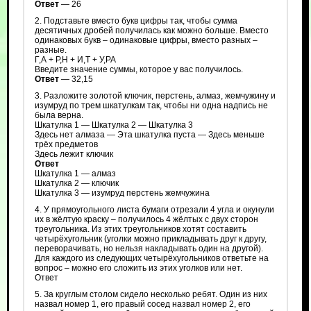
Ответ
— 26
2. Подставьте вместо букв цифры так, чтобы сумма
десятичных дробей получилась как можно больше. Вместо
одинаковых букв – одинаковые цифры, вместо разных –
разные.
Г,А + Р,Н + И,Т + У,РА
Введите значение суммы, которое у вас получилось.
Ответ
— 32,15
3. Разложите золотой ключик, перстень, алмаз, жемчужину и
изумруд по трем шкатулкам так, чтобы ни одна надпись не
была верна.
Шкатулка 1 — Шкатулка 2 — Шкатулка 3
Здесь нет алмаза — Эта шкатулка пуста — Здесь меньше
трёх предметов
Здесь лежит ключик
Ответ
Шкатулка 1 — алмаз
Шкатулка 2 — ключик
Шкатулка 3 — изумруд перстень жемчужина
4. У прямоугольного листа бумаги отрезали 4 угла и окунули
их в жёлтую краску – получилось 4 жёлтых с двух сторон
треугольника. Из этих треугольников хотят составить
четырёхугольник (уголки можно прикладывать друг к другу,
переворачивать, но нельзя накладывать один на другой).
Для каждого из следующих четырёхугольников ответьте на
вопрос – можно его сложить из этих уголков или нет.
Ответ
5. За круглым столом сидело несколько ребят. Один из них
назвал номер 1, его правый сосед назвал номер 2, его