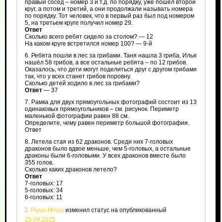
правый сосед – номер 3 и т.д. по порядку, уже пошёл второй
круг, а потом и третий, а они продолжали называть номера
по порядку. Тот человек, что в первый раз был под номером
5, на третьем круге получил номер 29.
Ответ
Сколько всего ребят сидело за столом? — 12
На каком круге встретился номер 100? — 9-й
6. Ребята пошли в лес за грибами. Таня нашла 3 гриба, Илья
нашёл 58 грибов, а все остальные ребята – по 12 грибов.
Оказалось, что дети могут поделиться друг с другом грибами
так, что у всех станет грибов поровну.
Сколько детей ходило в лес за грибами?
Ответ
— 37
7. Рамка для двух прямоугольных фотографий состоит из 13
одинаковых прямоугольников – см. рисунок. Периметр
маленькой фотографии равен 88 см.
Определите, чему равен периметр большой фотографии.
Ответ
8. Летела стая из 62 драконов. Среди них 7-головых
драконов было вдвое меньше, чем 5-головых, а остальные
драконы были 6-головыми. У всех драконов вместе было
355 голов.
Сколько каких драконов летело?
Ответ
7-головых: 17
5-головых: 34
6-головых: 11
Plyus-Minus
изменил статус на опубликованный
25.09.2025