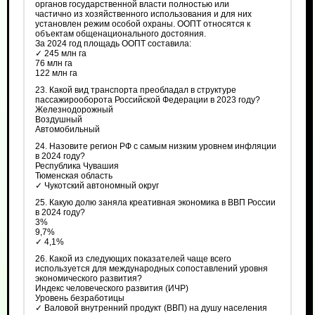
органов государственной власти полностью или
частично из хозяйственного использования и для них
установлен режим особой охраны. ООПТ относятся к
объектам общенационального достояния.
За 2024 год площадь ООПТ составила:
✓ 245 млн га
76 млн га
122 млн га
23. Какой вид транспорта преобладал в структуре
пассажирооборота Российской Федерации в 2023 году?
Железнодорожный
Воздушный
Автомобильный
24. Назовите регион РФ с самым низким уровнем инфляции
в 2024 году?
Республика Чувашия
Тюменская область
✓ Чукотский автономный округ
25. Какую долю заняла креативная экономика в ВВП России
в 2024 году?
3%
9,7%
✓ 4,1%
26. Какой из следующих показателей чаще всего
используется для международных сопоставлений уровня
экономического развития?
Индекс человеческого развития (ИЧР)
Уровень безработицы
✓ Валовой внутренний продукт (ВВП) на душу населения