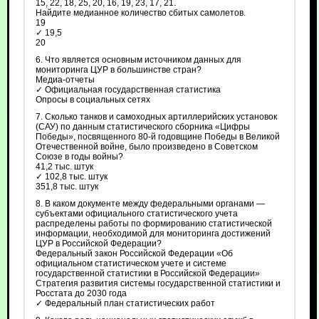
15, 22, 18, 25, 20, 16, 19, 23, 17, 21.
Найдите медианное количество сбитых самолетов.
19
✓ 19,5
20
6. Что является основным источником данных для
мониторинга ЦУР в большинстве стран?
Медиа-отчеты
✓ Официальная государственная статистика
Опросы в социальных сетях
7. Сколько танков и самоходных артиллерийских установок
(САУ) по данным статистического сборника «Цифры
Победы», посвященного 80-й годовщине Победы в Великой
Отечественной войне, было произведено в Советском
Союзе в годы войны?
41,2 тыс. штук
✓ 102,8 тыс. штук
351,8 тыс. штук
8. В каком документе между федеральными органами —
субъектами официального статистического учета
распределены работы по формированию статистической
информации, необходимой для мониторинга достижений
ЦУР в Российской Федерации?
Федеральный закон Российской Федерации «Об
официальном статистическом учете и системе
государственной статистики в Российской Федерации»
Стратегия развития системы государственной статистики и
Росстата до 2030 года
✓ Федеральный план статистических работ