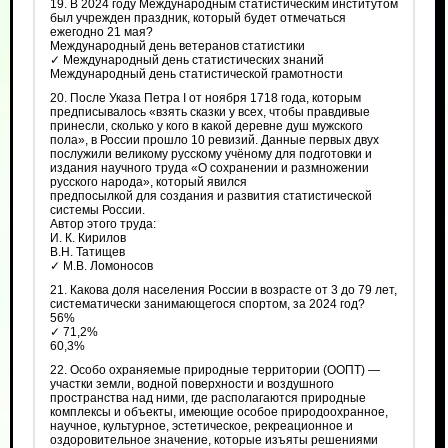
19. В 2024 году Международным статистическим институтом
был учрежден праздник, который будет отмечаться
ежегодно 21 мая?
Международный день ветеранов статистики
✓ Международный день статистических знаний
Международный день статистической грамотности
20. После Указа Петра I от ноября 1718 года, которым
предписывалось «взять сказки у всех, чтобы правдивые
принесли, сколько у кого в какой деревне душ мужского
пола», в России прошло 10 ревизий. Данные первых двух
послужили великому русскому учёному для подготовки и
издания научного труда «О сохранении и размножении
русского народа», который явился
предпосылкой для создания и развития статистической
системы России.
Автор этого труда:
И. К. Кирилов
В.Н. Татищев
✓ М.В. Ломоносов
21. Какова доля населения России в возрасте от 3 до 79 лет,
систематически занимающегося спортом, за 2024 год?
56%
✓ 71,2%
60,3%
22. Особо охраняемые природные территории (ООПТ) —
участки земли, водной поверхности и воздушного
пространства над ними, где располагаются природные
комплексы и объекты, имеющие особое природоохранное,
научное, культурное, эстетическое, рекреационное и
оздоровительное значение, которые изъяты решениями