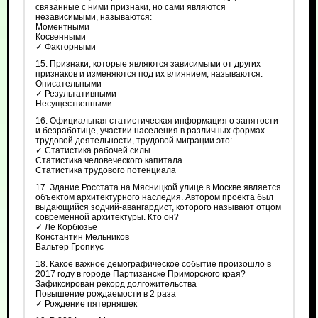
связанные с ними признаки, но сами являются
независимыми, называются:
Моментными
Косвенными
✓ Факторными
15. Признаки, которые являются зависимыми от других
признаков и изменяются под их влиянием, называются:
Описательными
✓ Результативными
Несущественными
16. Официальная статистическая информация о занятости
и безработице, участии населения в различных формах
трудовой деятельности, трудовой миграции это:
✓ Статистика рабочей силы
Статистика человеческого капитала
Статистика трудового потенциала
17. Здание Росстата на Мясницкой улице в Москве является
объектом архитектурного наследия. Автором проекта был
выдающийся зодчий-авангардист, которого называют отцом
современной архитектуры. Кто он?
✓ Ле Корбюзье
Константин Мельников
Вальтер Гропиус
18. Какое важное демографическое событие произошло в
2017 году в городе Партизанске Приморского края?
Зафиксирован рекорд долгожительства
Повышение рождаемости в 2 раза
✓ Рождение пятерняшек