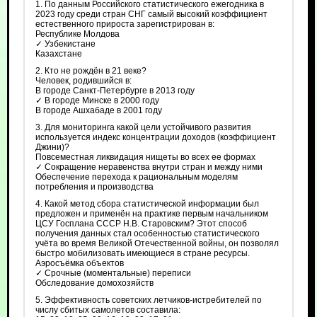
1. По данным Российского статистического ежегодника в
2023 году среди стран СНГ самый высокий коэффициент
естественного прироста зарегистрирован в:
Республике Молдова
✓ Узбекистане
Казахстане
2. Кто не рождён в 21 веке?
Человек, родившийся в:
В городе Санкт-Петербурге в 2013 году
✓ В городе Минске в 2000 году
В городе Ашхабаде в 2001 году
3. Для мониторинга какой цели устойчивого развития
используется индекс концентрации доходов (коэффициент
Джини)?
Повсеместная ликвидация нищеты во всех ее формах
✓ Сокращение неравенства внутри стран и между ними
Обеспечение перехода к рациональным моделям
потребления и производства
4. Какой метод сбора статистической информации был
предложен и применён на практике первым начальником
ЦСУ Госплана СССР Н.В. Старовским? Этот способ
получения данных стал особенностью статистического
учёта во время Великой Отечественной войны, он позволял
быстро мобилизовать имеющиеся в стране ресурсы.
Аэросъёмка объектов
✓ Срочные (моментальные) переписи
Обследование домохозяйств
5. Эффективность советских летчиков-истребителей по
числу сбитых самолетов составила: