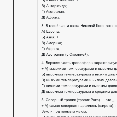
Б) Южная Америка; +
В) Антарктида;
Г) Австралия;
Д) Африка.
3. В какой части света Николай Константин
А) Европа;
Б) Азия; +
В) Америка;
Г) Африка;
Д) Австралия (с Океанией).
4. Верхняя часть тропосферы характеризуе
+ А) высокими температурами и высоким д
Б) высокими температурами и низким давл
В) низкими температурами и низким давле
Г) низкими температурами и высоким давл
Д) высокими температурами и средним да
5. Северный тропик (тропик Рака) — это _
+ А) самая северная параллель (широта), 
Земли под прямым углом;