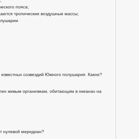
;
ческого пояса;
щаются тропические воздушные массы;
олушарии.
з известных созвездий Южного полушария. Какое?
тупен живым организмам, обитающим в океанах на
ет нулевой меридиан?