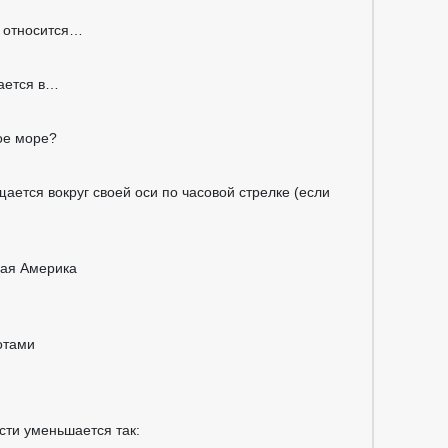
ы относится…
вается в…
ое море?
ается вокруг своей оси по часовой стрелке (если
ная Америка
отами
сти уменьшается так: