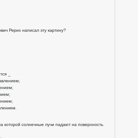
ович Рерих написал эту картину?
тся _
авлением;
ением;
нием;
ением;
влением.
на которой солнечные лучи падают на поверхность