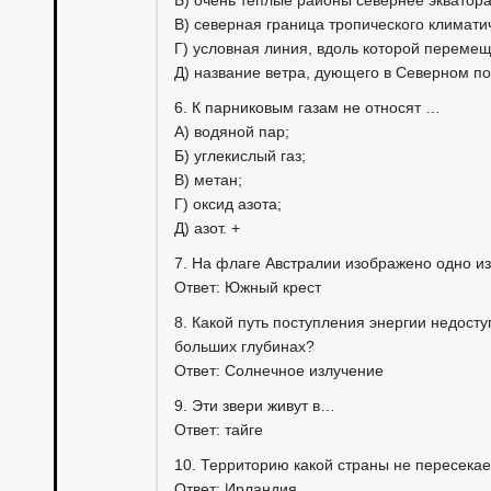
Б) очень тёплые районы севернее экватора
В) северная граница тропического климати
Г) условная линия, вдоль которой переме
Д) название ветра, дующего в Северном п
6. К парниковым газам не относят …
А) водяной пар;
Б) углекислый газ;
В) метан;
Г) оксид азота;
Д) азот. +
7. На флаге Австралии изображено одно и
Ответ: Южный крест
8. Какой путь поступления энергии недос
больших глубинах?
Ответ: Солнечное излучение
9. Эти звери живут в…
Ответ: тайге
10. Территорию какой страны не пересека
Ответ: Ирландия