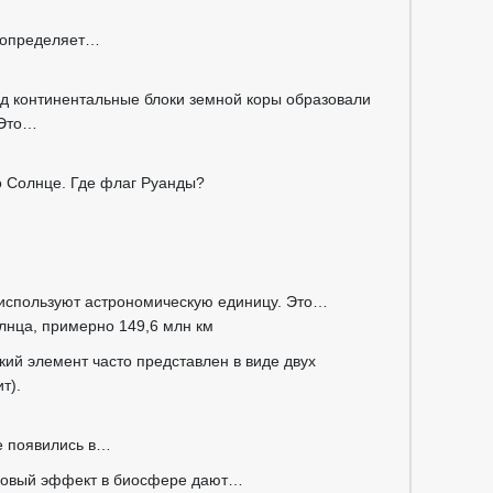
 определяет…
д континентальные блоки земной коры образовали
 Это…
о Солнце. Где флаг Руанды?
 используют астрономическую единицу. Это…
лнца, примерно 149,6 млн км
кий элемент часто представлен в виде двух
т).
е появились в…
никовый эффект в биосфере дают…