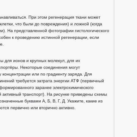
анавливаться. При этом регенерация ткани может
 клетки, что были до повреждения) и ложной (когда
ии). На представленной фотографии гистологического
собен к проведению истинной регенерации, если
е.
 для ионов и крупных молекул, для их
спортёры. Некоторые соединения могут
у концентрации или по градиенту заряда. Для
нений требуется затрата энергии АТФ (первичный
 сформированного заранее электрохимического
й активный транспорт). На рисунке приведены схемы
наченные буквами А, Б, В, Г, Д. Укажите, какие из
тся первично или вторично активно.