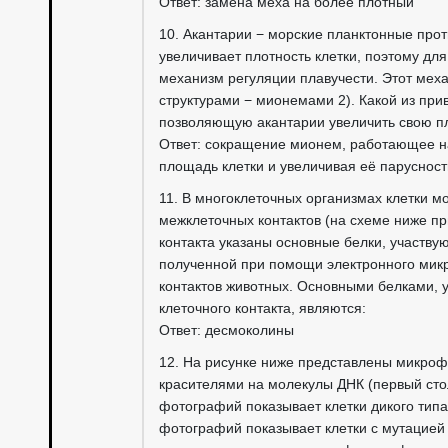
Ответ: замена меха на более плотный
10. Акантарии − морские планктонные прот
увеличивает плотность клетки, поэтому д
механизм регуляции плавучести. Этот ме
структурами − мионемами 2). Какой из пр
позволяющую акантарии увеличить свою пл
Ответ: сокращение мионем, работающее на 
площадь клетки и увеличивая её парусност
11. В многоклеточных организмах клетки 
межклеточных контактов (на схеме ниже пр
контакта указаны основные белки, участв
полученной при помощи электронного микр
контактов животных. Основными белками,
клеточного контакта, являются:
Ответ: десмоколины
12. На рисунке ниже представлены микро
красителями на молекулы ДНК (первый стол
фотографий показывает клетки дикого тип
фотографий показывает клетки с мутацией 