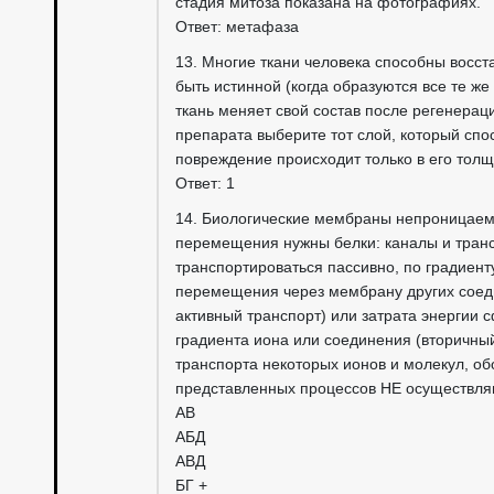
стадия митоза показана на фотографиях.
Ответ: метафаза
13. Многие ткани человека способны восст
быть истинной (когда образуются все те же
ткань меняет свой состав после регенерац
препарата выберите тот слой, который спо
повреждение происходит только в его толщ
Ответ: 1
14. Биологические мембраны непроницаемы
перемещения нужны белки: каналы и тран
транспортироваться пассивно, по градиент
перемещения через мембрану других соеди
активный транспорт) или затрата энергии
градиента иона или соединения (вторичны
транспорта некоторых ионов и молекул, обоз
представленных процессов НЕ осуществляю
АВ
АБД
АВД
БГ +