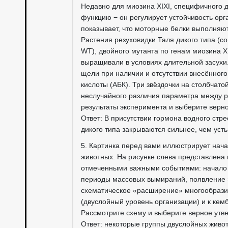
Недавно для миозина XIXI, специфичного
функцию − он регулирует устойчивость орг
показывает, что моторные белки выполняю
Растения резуховидки Таля дикого типа (
WT), двойного мутанта по генам миозина XI
выращивали в условиях длительной засухи
щели при наличии и отсутствии внесённого
кислоты (АБК). Три звёздочки на столбчат
неслучайного различия параметра между р
результаты эксперимента и выберите верн
Ответ: В присутствии гормона водного стре
дикого типа закрываются сильнее, чем усть
5. Картинка перед вами иллюстрирует нач
животных. На рисунке слева представлена 
отмеченными важными событиями: начало 
периоды массовых вымираний, появление 
схематическое «расширение» многообразия
(двуслойный уровень организации) и к кем
Рассмотрите схему и выберите верное утв
Ответ: некоторые группы двуслойных живо