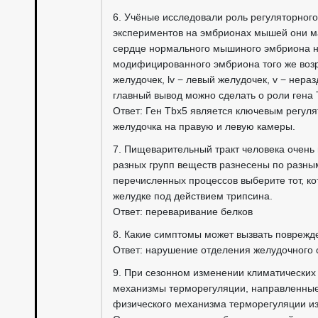
6. Учёные исследовали роль регуляторного
экспериментов на эмбрионах мышей они ма
сердце нормального мышиного эмбриона на
модифицированного эмбриона того же возра
желудочек, lv − левый желудочек, v − нер
главный вывод можно сделать о роли гена
Ответ: Ген Tbx5 является ключевым регул
желудочка на правую и левую камеры.
7. Пищеварительный тракт человека очень
разных групп веществ разнесены по разны
перечисленных процессов выберите тот, ко
желудке под действием трипсина.
Ответ: переваривание белков
8. Какие симптомы может вызвать поврежде
Ответ: нарушение отделения желудочного 
9. При сезонном изменении климатических
механизмы терморегуляции, направленные
физического механизма терморегуляции из