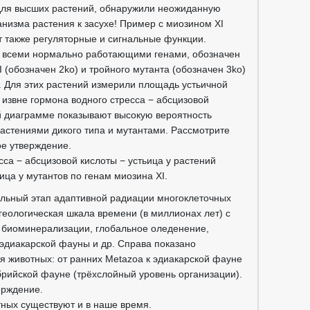
 для высших растений, обнаружили неожиданную
анизма растения к засухе! Пример с миозином XI
т также регуляторные и сигнальные функции.
со всеми нормально работающими генами, обозначен
 (обозначен 2ko) и тройного мутанта (обозначен 3ko)
. Для этих растений измерили площадь устьичной
 извне гормона водного стресса − абсцизовой
ой диаграмме показывают высокую вероятность
астениями дикого типа и мутантами. Рассмотрите
ое утверждение.
сса − абсцизовой кислоты − устьица у растений
ица у мутантов по генам миозина XI.
альный этап адаптивной радиации многоклеточных
геологическая шкала времени (в миллионах лет) с
биоминерализации, глобальное оледенение,
эдиакарской фауны и др. Справа показано
 животных: от ранних Metazoa к эдиакарской фауне
брийской фауне (трёхслойный уровень организации).
ерждение.
тных существуют и в наше время.