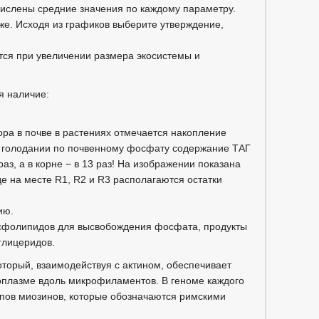
ислены средние значения по каждому параметру.
е. Исходя из графиков выберите утверждение,
тся при увеличении размера экосистемы и
я наличие:
ра в почве в растениях отмечается накопление
м голодании по почвенному фосфату содержание ТАГ
раз, а в корне − в 13 раз! На изображении показана
е на месте R1, R2 и R3 располагаются остатки
ию.
осфолипидов для высвобождения фосфата, продукты
глицеридов.
оторый, взаимодействуя с актином, обеспечивает
оплазме вдоль микрофиламентов. В геноме каждого
ипов миозинов, которые обозначаются римскими