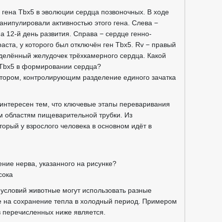
 гена Tbx5 в эволюции сердца позвоночных. В ходе
нипулировали активностью этого гена. Слева −
 12-й день развития. Справа − сердце генно-
ста, у которого был отключён ген Tbx5. Rv − правый
азделённый желудочек трёхкамерного сердца. Какой
 Tbx5 в формировании сердца?
ятором, контролирующим разделение единого зачатка
 интересен тем, что ключевые этапы переваривания
м областям пищеварительной трубки. Из
торый у взрослого человека в основном идёт в
ние нерва, указанного на рисунке?
сока
 условий животные могут использовать разные
 на сохранение тепла в холодный период. Примером
 перечисленных ниже является.