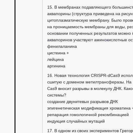
15. В мембранах подавляющего большинст
аквапорины (структура приведена на рисун
цитоплазматическую мембрану. Было пров
на проницаемость мембраны для воды, рез
основании полученных результатов можно 
аквапоринов участвуют аминокислотные ос
фенилаланина
цистеина +
лейцина
аргинина
16. Новая технология CRISPR-dCas9 испол
сшитую с доменом метилтрансферазы. На 
Cas9 вносит разрывы в молекулу ДНК. Как
системы?
создание двунитевых разрывов ДНК
эпигенетическая модификация хроматина 
репарация гомологичной рекомбинацией
индукция случайных мутаций
17. В одном из своих экспериментов Грего