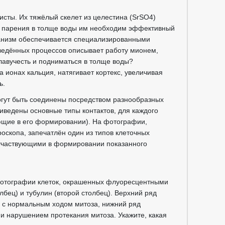
исты. Их тяжёлый скелет из целестина (SrSO4)
ля парения в толще воды им необходим эффективный
ханизм обеспечивается специализированными
иведённых процессов описывает работу мионем,
авучесть и подниматься в толще воды?
ионах кальция, натягивает кортекс, увеличивая
ь.
могут быть соединены посредством разнообразных
иведены основные типы контактов, для каждого
ующие в его формировании). На фотографии,
оскопа, запечатлён один из типов клеточных
 участвующими в формировании показанного
фотографии клеток, окрашенных флуоресцентными
бец) и тубулин (второй столбец). Верхний ряд
а с нормальным ходом митоза, нижний ряд
и нарушением протекания митоза. Укажите, какая