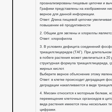
проанализированы пищевые цепочки и выч
Графики представлены на изображении ниж
верное для данной информации.
Ответ: Длина пищевой цепочки увеличивае
повышении её продуктивности
2. Общим для эвглены и хлореллы являетс
Ответ: хлорофилла
3. В условиях дефицита соединений фосфо
триацилглицеридов (ТАГ). При длительно
в побеге растения может увеличиться в 20 
структурная формула триацилглицерида, гд
жирных кислот.
Выберите верное объяснение этому явлен
Ответ: в клетке происходит деградация ф
деградации накапливаются в виде триацил
4. Миозин относится к моторным белкам, к
перемещение клеточных органоидов в цит
вида растения имеются гены нескольких т
цифрами.