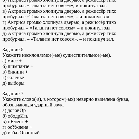
пробурчал: «Таланта нет совсем», и покинул зал.
в) Актриса громко хлопнула дверью, а режиссёр тихо
пробурчал: «Таланта нет совсем», – и покинул зал.
г) Актриса громко хлопнула дверью, а режиссёр тихо
пробурчал – «Таланта нет совсем» – и покинул зал.
д) Актриса громко хлопнула дверью, а режиссёр тихо
пробурчал, – «Таланта нет совсем», – и покинул зал.
Задание 6.
Укажите несклоняемое(-ые) существительное(-ые).
а) мисс +
б) шимпанзе +
в) бикини +
г) соленье
д) выборы
Задание 7.
Укажите слово(-а), в котором(-ых) неверно выделена буква,
обозначающая ударный звук.
а) договОр
б) ободрИть
в) цЕмент +
г) осУждена +
д) избалОванный