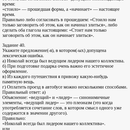
время:
«стоило» — прошедшая форма, а «начинает» — настоящее
время.
Правильно либо согласовать в прошедшем: «Стоило нам
только заговорить об этом, как он начинал злиться», либо
сделать оба глагола настоящими: «Стоит нам только
заговорить об этом, как он начинает злиться».
Задание 40.
Укажите предложение(-я), в котором(-ых) допущена
лексическая ошибка.
а) Николай всегда был ведущим лидером нашего коллектива.
б) При подготовке подарка очень важно его эстетичное
оформление.
в) Из каждого путешествия я привожу какую-нибудь
памятную вещь.
г) Оплатить проезд в автобусе можно несколькими способами.
Правильный ответ: а)
Объяснение: «ведущий» и «лидер» — синонимичные
элементы, «ведущий лидер» — это плеоназм (это когда
употребляется сочетание слов, в котором смысл одного уже
содержится в значении другого).
Правильно:
«Николай всегда был лидером нашего коллектива».
или