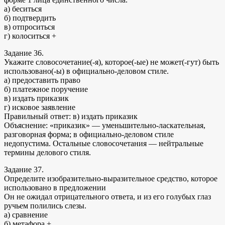
а) беситься
б) подтвердить
в) отпроситься
г) колоситься +
Задание 36.
Укажите словосочетание(-я), которое(-ые) не может(-гут) быть
использовано(-ы) в официально-деловом стиле.
а) предоставить право
б) платежное поручение
в) издать приказик
г) исковое заявление
Правильный ответ: в) издать приказик
Объяснение: «приказик» — уменьшительно‑ласкательная,
разговорная форма; в официально‑деловом стиле
недопустима. Остальные словосочетания — нейтральные
термины делового стиля.
Задание 37.
Определите изобразительно-выразительное средство, которое
использовано в предложении
Он не ожидал отрицательного ответа, и из его голубых глаз
ручьем полились слезы.
а) сравнение
б) метафора +