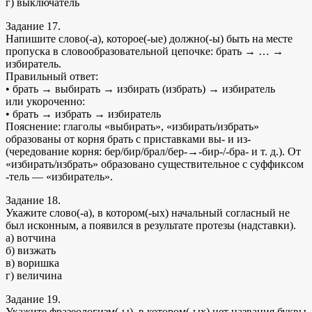
г) выключатель
Задание 17.
Напишите слово(-а), которое(-ые) должно(-ы) быть на месте
пропуска в словообразовательной цепочке: брать → … →
избиратель.
Правильный ответ:
• брать → выбирать → избирать (избрать) → избиратель
или укороченно:
• брать → избрать → избиратель
Пояснение: глаголы «выбирать», «избирать/избрать»
образованы от корня брать с приставками вы‑ и из‑
(чередование корня: бер/бир/брал/бер‑→‑бир‑/‑бра‑ и т. д.). От
«избирать/избрать» образовано существительное с суффиксом
‑тель — «избиратель».
Задание 18.
Укажите слово(-а), в котором(-ых) начальный согласный не
был исконным, а появился в результате протезы (надставки).
а) вотчина
б) визжать
в) воришка
г) величина
Задание 19.
Укажите фразеологизм(-ы), в котором(-ых) нет названия буквы