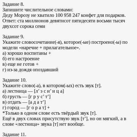
Задание 8.
Запишите числительное словами:
Деду Морозу не хватило 100 958 247 конфет для подарков.
Ответ: ста миллионов девятисот пятидесяти восьми тысяч
двухсот сорока семи
Задание 9.
Укажите словосочетание(-я), которое(-ые) построено(-ы) по
модели «наречие + прилагательное».
а) хорошо воспитаны +
б) его настроение
в) еще не готов +
г) из-за дождя опоздавший
Задание 10.
Укажите слово(-а), в котором(-ых) есть звук [т].
а) лестница — [л’ э с н’ и ц а]
б) грусть — [г р у с’ т’]
в) отдать — [а д а т’]
г) город — [г о р а т] +
*Только в одном слове есть твёрдый звук [т].
Ещё в двух словах присутствую звук [т’], но он мягкий, а в
слове «лестница» звука [т] нет вообще.
Задание 11.