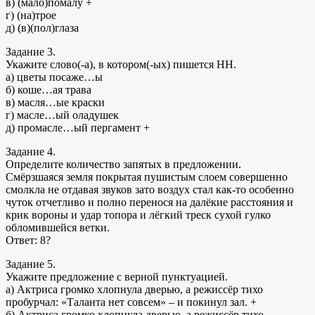
в) (мало)помалу +
г) (на)трое
д) (в)(пол)глаза
Задание 3.
Укажите слово(-а), в котором(-ых) пишется НН.
а) цветы посаже…ы
б) коше…ая трава
в) масля…ые краски
г) масле…ый оладушек
д) промасле…ый пергамент +
Задание 4.
Определите количество запятых в предложении.
Смёрзшаяся земля покрытая пушистым слоем совершенно
смолкла не отдавая звуков зато воздух стал как-то особенно
чуток отчетливо и полно перенося на далёкие расстояния и
крик вороны и удар топора и лёгкий треск сухой гулко
обломившейся ветки.
Ответ: 8?
Задание 5.
Укажите предложение с верной пунктуацией.
а) Актриса громко хлопнула дверью, а режиссёр тихо
пробурчал: «Таланта нет совсем» – и покинул зал. +
б) Актриса громко хлопнула дверью, а режиссёр тихо