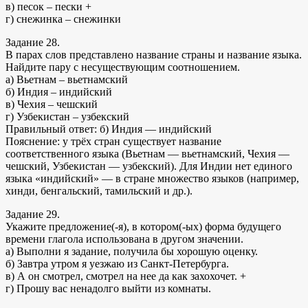
в) песок – пески +
г) снежинка – снежинки
Задание 28.
В парах слов представлено название страны и название языка.
Найдите пару с несуществующим соотношением.
а) Вьетнам – вьетнамский
б) Индия – индийский
в) Чехия – чешский
г) Узбекистан – узбекский
Правильный ответ: б) Индия — индийский
Пояснение: у трёх стран существует название
соответственного языка (Вьетнам — вьетнамский, Чехия —
чешский, Узбекистан — узбекский). Для Индии нет единого
языка «индийский» — в стране множество языков (например,
хинди, бенгальский, тамильский и др.).
Задание 29.
Укажите предложение(-я), в котором(-ых) форма будущего
времени глагола использована в другом значении.
а) Выполни я задание, получила бы хорошую оценку.
б) Завтра утром я уезжаю из Санкт-Петербурга.
в) А он смотрел, смотрел на нее да как захохочет. +
г) Прошу вас ненадолго выйти из комнаты.