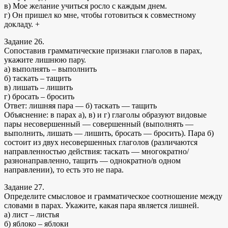
в) Мое желание учиться росло с каждым днем.
г) Он пришел ко мне, чтобы готовиться к совместному
докладу. +
Задание 26.
Сопоставив грамматические признаки глаголов в парах,
укажите лишнюю пару.
а) выполнять – выполнить
б) таскать – тащить
в) лишать – лишить
г) бросать – бросить
Ответ: лишняя пара — б) таскать — тащить
Объяснение: в парах а), в) и г) глаголы образуют видовые
пары несовершенный — совершенный (выполнять —
выполнить, лишать — лишить, бросать — бросить). Пара б)
состоит из двух несовершенных глаголов (различаются
направленностью действия: таскать — многократно/
разнонаправленно, тащить — однократно/в одном
направлении), то есть это не пара.
Задание 27.
Определите смысловое и грамматическое соотношение между
словами в парах. Укажите, какая пара является лишней.
а) лист – листья
б) яблоко – яблоки