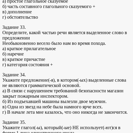
а) простое глагольное сказуемое
б) часть составного глагольного сказуемого +
в) дополнение
г) обстоятельство
Задание 33.
Определите, какой частью речи является выделенное слово в
предложении
Необыкновенно весело было нам во время похода.
а) краткое прилагательное
б) наречие
в) краткое причастие
г) категория состояния +
Задание 34.
Укажите предложение(-я), в котором(-ых) выделенные слова
не являются грамматической основой.
а) В связи с нарушением требований безопасности магазин
закрыт пожарным инспектором.
б) Из подъехавшей машины вылезли двое мужчин.
в) Одна из звезд на небе была намного ярче всех.
г) В начале лета мне казалось, что оно никогда не закончится.
Задание 35.
Укажите глагол(-ы), который(-ые) НЕ использует(-ют)ся в
форме 1 лица единственного числа.