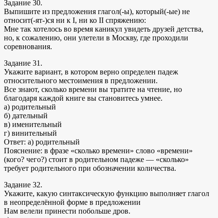
Задание 30.
Выпишите из предложения глагол(-ы), который(-ые) не
относит(-ят-)ся ни к I, ни ко II спряжению:
Мне так хотелось во время каникул увидеть друзей детства,
но, к сожалению, они улетели в Москву, где проходили
соревнования.
Задание 31.
Укажите вариант, в котором верно определен падеж
относительного местоимения в предложении.
Все знают, сколько времени вы тратите на чтение, но
благодаря каждой книге вы становитесь умнее.
а) родительный
б) дательный
в) именительный
г) винительный
Ответ: а) родительный
Пояснение: в фразе «сколько времени» слово «времени»
(кого? чего?) стоит в родительном падеже — «сколько»
требует родительного при обозначении количества.
Задание 32.
Укажите, какую синтаксическую функцию выполняет глагол
в неопределённой форме в предложении
Нам велели принести побольше дров.