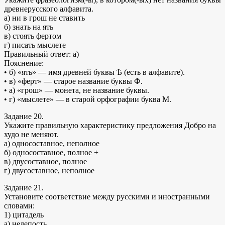
древнерусского алфавита.
а) ни в грош не ставить
б) знать на ять
в) стоять фертом
г) писать мыслете
Правильный ответ: а)
Пояснение:
• б) «ять» — имя древней буквы Ѣ (есть в алфавите).
• в) «ферт» — старое название буквы Ф.
• а) «грош» — монета, не название буквы.
• г) «мыслете» — в старой орфографии буква М.
Задание 20.
Укажите правильную характеристику предложения Добро на
худо не меняют.
а) односоставное, неполное
б) односоставное, полное +
в) двусоставное, полное
г) двусоставное, неполное
Задание 21.
Установите соответствие между русскими и иностранными
словами:
1) цитадель
а) нелепость