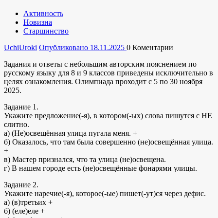
Активность
Новизна
Старшинство
UchiUroki
Опубликовано 18.11.2025
0
Коментарии
Задания и ответы с небольшим авторским пояснением по
русскому языку для 8 и 9 классов приведены исключительно в
целях ознакомления. Олимпиада проходит с 5 по 30 ноября
2025.
Задание 1.
Укажите предложение(-я), в котором(-ых) слова пишутся с НЕ
слитно.
а) (Не)освещённая улица пугала меня. +
б) Оказалось, что там была совершенно (не)освещённая улица.
+
в) Мастер признался, что та улица (не)освещена.
г) В нашем городе есть (не)освещённые фонарями улицы.
Задание 2.
Укажите наречие(-я), которое(-ые) пишет(-ут)ся через дефис.
а) (в)третьих +
б) (еле)еле +