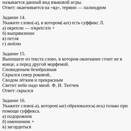
называется данный вид языковой игры.
Ответ: оканчивается на «яд», термин — палиндром
Задание 14.
Укажите слово(-а), в котором(-ых) есть суффикс Л.
а) окрепли — о/креп/л/и +
б) выпрямление
в) петля
г) люблю
Задание 15.
Выпишите из текста слово, в котором окончание стоит не в
конце, а перед другой морфемой.
Сновиденьем безобразным
Скрылся север роковой,
Сводом лёгким и прекрасным
Светит небо надо мной. Ф. И. Тютчев
Ответ: скрылся
Задание 16.
Укажите слово(-а), которое(-ые) образовалось(-ись) только при
помощи суффикса.
а) подорожник
б) именинник +
в) загордиться