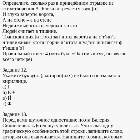
Определите, сколько раз в приведённом отрывке из
стихотворения А. Блока встречается звук [о].
И глухо заперты ворота,
А на стене – а на стене
Недвижный кто-то, черный кто-то
Людей считает в тишине.
Транскрипция [и глуха зап’ирты варота а на с’т’ин’э
н’идвижный’ ктота ч’орный’ ктота л’уд’эй’ щ’итай’эт ф
т’ишин’э]
Правильный ответ: 4 (хотя букв «О» семь штук, но звуков
всего четыре)
Задание 12.
Укажите букву(-ы), которой(-ых) не было изначально в
кириллице.
а) Г
б) Ё +
в) Й +
г) Ф
Задание 13.
Перед вами шуточное одностишие поэта Валерия
Силиванова: «Дятел шуту шлет…». Учитывая одну
графическую особенность этой строки, запишите слово,
которым она оканчивается. Напишите термин, которым