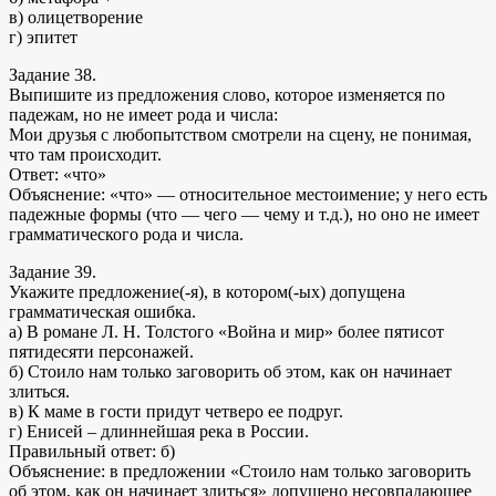
в) олицетворение
г) эпитет
Задание 38.
Выпишите из предложения слово, которое изменяется по
падежам, но не имеет рода и числа:
Мои друзья с любопытством смотрели на сцену, не понимая,
что там происходит.
Ответ: «что»
Объяснение: «что» — относительное местоимение; у него есть
падежные формы (что — чего — чему и т.д.), но оно не имеет
грамматического рода и числа.
Задание 39.
Укажите предложение(-я), в котором(-ых) допущена
грамматическая ошибка.
а) В романе Л. Н. Толстого «Война и мир» более пятисот
пятидесяти персонажей.
б) Стоило нам только заговорить об этом, как он начинает
злиться.
в) К маме в гости придут четверо ее подруг.
г) Енисей – длиннейшая река в России.
Правильный ответ: б)
Объяснение: в предложении «Стоило нам только заговорить
об этом, как он начинает злиться» допущено несовпадающее