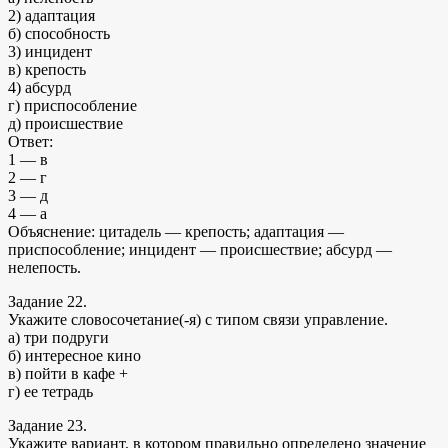
2) адаптация
б) способность
3) инцидент
в) крепость
4) абсурд
г) приспособление
д) происшествие
Ответ:
1 — в
2 — г
3 — д
4 — а
Объяснение: цитадель — крепость; адаптация —
приспособление; инцидент — происшествие; абсурд —
нелепость.
Задание 22.
Укажите словосочетание(-я) с типом связи управление.
а) три подруги
б) интересное кино
в) пойти в кафе +
г) ее тетрадь
Задание 23.
Укажите вариант, в котором правильно определено значение