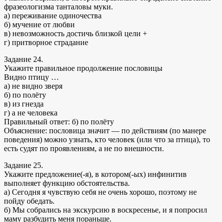
фразеологизма танталовы муки.
а) переживание одиночества
б) мучение от любви
в) невозможность достичь близкой цели +
г) притворное страдание
Задание 24.
Укажите правильное продолжение пословицы
Видно птицу …
а) не видно зверя
б) по полёту
в) из гнезда
г) а не человека
Правильный ответ: б) по полёту
Объяснение: пословица значит — по действиям (по манере
поведения) можно узнать, кто человек (или что за птица), то
есть судят по проявлениям, а не по внешности.
Задание 25.
Укажите предложение(-я), в котором(-ых) инфинитив
выполняет функцию обстоятельства.
а) Сегодня я чувствую себя не очень хорошо, поэтому не
пойду обедать.
б) Мы собрались на экскурсию в воскресенье, и я попросил
маму разбудить меня пораньше.