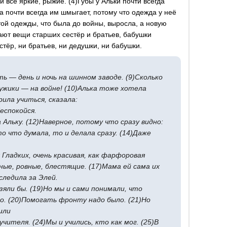
и все яркие, рыжие. (4)Губы у Альки почти всегда
а почти всегда им шмыгает, потому что одежда у неё
з той одежды, что была до войны, выросла, а новую
вают вещи старших сестёр и братьев, бабушки
стёр, ни братьев, ни дедушки, ни бабушки.
ь — день и ночь на шинном заводе. (9)Сколько
ужики — на войне! (10)Алька тоже хотела
ила учиться, сказала:
еспокойся.
Альку. (12)Наверное, потому что сразу видно:
то что думала, то и делала сразу. (14)Даже
я Гладких, очень красивая, как фарфоровая
нные, ровные, блестящие. (17)Мама ей сама их
следила за Элей.
взяли бы. (19)Но мы и сами понимали, что
го. (20)Помогать фронту надо было. (21)Но
или
 учителя. (24)Мы и учились, кто как мог. (25)В