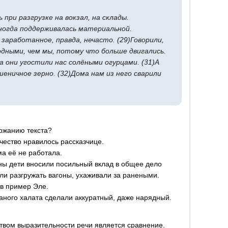
при разгрузке на вокзал, на склады.
иногда поддерживалась материальной.
заработанное, правда, нечасто. (29)Говорили,
дными, чем мы, потому что больше двигались.
да они угостили нас солёными огурцами. (31)А
шеничное зерно. (32)Дома нам из него сварили
ержанию текста?
ачество нравилось рассказчице.
ма её не работала.
ны дети вносили посильный вклад в общее дело
ли разгружать вагоны, ухаживали за ранеными.
 в пример Эле.
ваного халата сделали аккуратный, даже нарядный.
ством выразительности речи является сравнение.