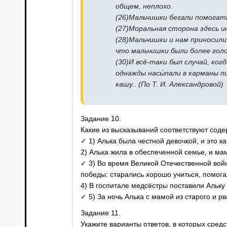
общем, неплохо.
(26)Мальчишки бегали помогать 
(27)Моральная сторона здесь 
(28)Мальчишки и нам приносили 
что мальчишки были более голо
(30)И всё-таки был случай, ког
однажды насы́пали в карманы п
кашу.. (По Т. И. Александровой)
Задание 10.
Какие из высказываний соответствуют сод
✓ 1) Алька была честной девочкой, и это к
2) Алька жила в обеспеченной семье, и ма
✓ 3) Во время Великой Отечественной вой
победы: старались хорошо учиться, помога
4) В госпитале медсёстры поставили Альку
✓ 5) За ночь Алька с мамой из старого и р
Задание 11.
Укажите варианты ответов, в которых сред