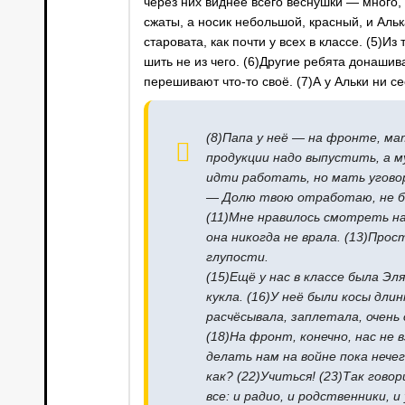
через них виднее всего веснушки — много, 
сжаты, а носик небольшой, красный, и Альк
старовата, как почти у всех в классе. (5)И
шить не из чего. (6)Другие ребята донаши
перешивают что-то своё. (7)А у Альки ни се
(8)Папа у неё — на фронте, мат
продукции надо выпустить, а м
идти работать, но мать уговор
— Долю твою отработаю, не б
(11)Мне нравилось смотреть на 
она никогда не врала. (13)Прос
глупости.
(15)Ещё у нас в классе была Эл
кукла. (16)У неё были косы дли
расчёсывала, заплетала, очень 
(18)На фронт, конечно, нас не 
делать нам на войне пока нече
как? (22)Учиться! (23)Так говор
все: и радио, и родственники, и