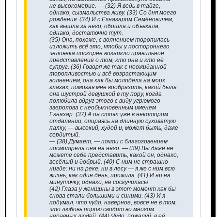
не высокомерие. — (32) Я ведь в тайге,
однако, сызмальства живу. (33) Со дня моего
рождения. (34) И с Егназаром Семёновичем,
как вышла за него, обошла и объехала,
однако, достаточно тут.
(35) Она, похоже, с волнением торопилась
изложить всё это, чтобы у постороннего
человека поскорее возникло правильное
представление о том, кто она и кто её
супруг. (36) Говоря же так с неожиданной
торопливостью и всё возрастающим
волнением, она как бы молодела на моих
глазах, помогая мне вообразить, какой была
она шустрой девушкой в ту пору, когда
полюбила вдруг этого с виду угрюмого
зверолова с необыкновенным именем
Егназар. (37) А он стоял уже в некотором
отдалении, опираясь на длинную суховатую
палку, — высокий, худой и, может быть, даже
сердитый.
— (38) Думает, — почти с благоговением
посмотрела она на него. — (39) Вы даже не
можете себе представить, какой он, однако,
весёлый и добрый. (40) С ним не страшно
нигде: ни на реке, ни в лесу — я же с ним всю
жизнь, как один день, прожила. (41) И ни на
минуточку, однако, не соскучилась!
(42) Глаза у женщины в этот момент как бы
снова стали большими и синими. (43) И я
подумал, что чудо, наверное, вовсе не в том,
что любовь порою сводит во многом
неравных людей. (44) Чудо, пожалуй, в её