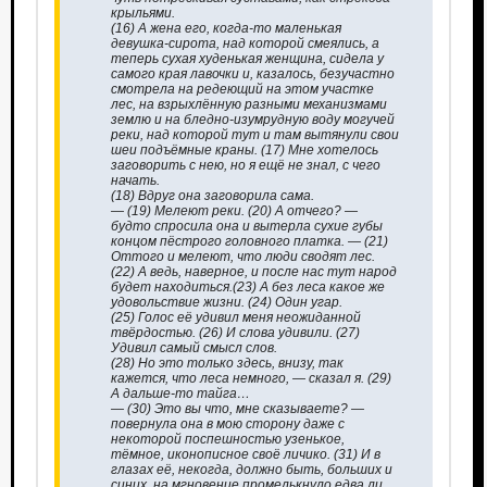
крыльями.
(16) А жена его, когда-то маленькая
девушка-сирота, над которой смеялись, а
теперь сухая худенькая женщина, сидела у
самого края лавочки и, казалось, безучастно
смотрела на редеющий на этом участке
лес, на взрыхлённую разными механизмами
землю и на бледно-изумрудную воду могучей
реки, над которой тут и там вытянули свои
шеи подъёмные краны. (17) Мне хотелось
заговорить с нею, но я ещё не знал, с чего
начать.
(18) Вдруг она заговорила сама.
— (19) Мелеют реки. (20) А отчего? —
будто спросила она и вытерла сухие губы
концом пёстрого головного платка. — (21)
Оттого и мелеют, что люди сводят лес.
(22) А ведь, наверное, и после нас тут народ
будет находиться.(23) А без леса какое же
удовольствие жизни. (24) Один угар.
(25) Голос её удивил меня неожиданной
твёрдостью. (26) И слова удивили. (27)
Удивил самый смысл слов.
(28) Но это только здесь, внизу, так
кажется, что леса немного, — сказал я. (29)
А дальше-то тайга…
— (30) Это вы что, мне сказываете? —
повернула она в мою сторону даже с
некоторой поспешностью узенькое,
тёмное, иконописное своё личико. (31) И в
глазах её, некогда, должно быть, больших и
синих, на мгновение промелькнуло едва ли