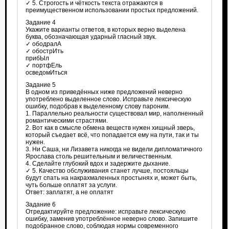
✓ 5. Строгость и чёткость текста отражаются в
преимущественном использовании простых предложений.
Задание 4
Укажите варианты ответов, в которых верно выделена
буква, обозначающая ударный гласный звук.
✓ ободралА
✓ обострИть
прибЫл
✓ портфЕль
осведомИться
Задание 5
В одном из приведённых ниже предложений неверно
употреблено выделенное слово. Исправьте лексическую
ошибку, подобрав к выделенному слову пароним.
1. Параллельно реальности существовал мир, наполненный
романтическими страстями.
2. Вот как в смысле обмена веществ нужен хищный зверь,
который съедает всё, что попадается ему на пути, так и ты
нужен.
3. Ни Саша, ни Лизавета никогда не видели дипломатичного
Ярослава столь решительным и величественным.
4. Сделайте глубокий вдох и задержите дыхание.
✓ 5. Качество обслуживания станет лучше, постояльцы
будут спать на накрахмаленных простынях и, может быть,
чуть больше оплатят за услуги.
Ответ: заплатят, а не оплатят
Задание 6
Отредактируйте предложение: исправьте лексическую
ошибку, заменив употреблённое неверно слово. Запишите
подобранное слово, соблюдая нормы современного