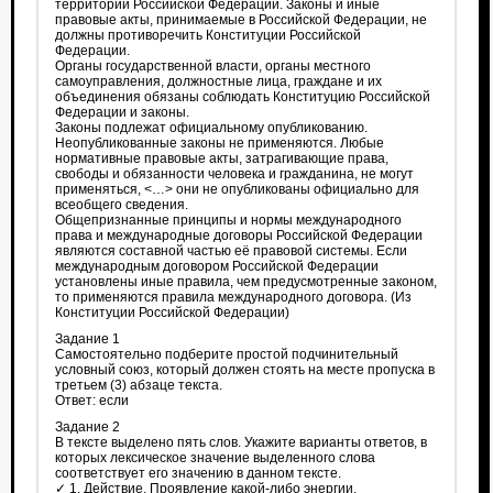
территории Российской Федерации. Законы и иные
правовые акты, принимаемые в Российской Федерации, не
должны противоречить Конституции Российской
Федерации.
Органы государственной власти, органы местного
самоуправления, должностные лица, граждане и их
объединения обязаны соблюдать Конституцию Российской
Федерации и законы.
Законы подлежат официальному опубликованию.
Неопубликованные законы не применяются. Любые
нормативные правовые акты, затрагивающие права,
свободы и обязанности человека и гражданина, не могут
применяться, <…> они не опубликованы официально для
всеобщего сведения.
Общепризнанные принципы и нормы международного
права и международные договоры Российской Федерации
являются составной частью её правовой системы. Если
международным договором Российской Федерации
установлены иные правила, чем предусмотренные законом,
то применяются правила международного договора. (Из
Конституции Российской Федерации)
Задание 1
Самостоятельно подберите простой подчинительный
условный союз, который должен стоять на месте пропуска в
третьем (3) абзаце текста.
Ответ: если
Задание 2
В тексте выделено пять слов. Укажите варианты ответов, в
которых лексическое значение выделенного слова
соответствует его значению в данном тексте.
✓ 1. Действие. Проявление какой-либо энергии,