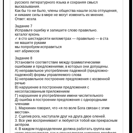
русского литературного языка и сохраняя смысл
высказывания.
Как бы то ни было, члены общества нашли осла отпущения,
и никакие силы в мире не могут изменить их мнение.
Ответ: козла
Задание 7
Исправьте ошибку и запишите слово правильно.
каталог кухонь
✓ в сто шестидесяти километрах — правильно — в ста
не машите руками
мы попробуем исправиться
нет абрикосов
Задание 8
Установите соответствие между грамматическими
ошибками и предложениями, в которых они допущены.
А) неправильное употребление падежной (предложно-
падежной) формы управляемого слова
Б) неправильное построение предложения с косвенной
речью
В) нарушение в построении предложения с
несогласованным приложением
Г) нарушение в употреблении имени числительного
Д) ошибка в построении предложения с однородными
членами
1. Мархинин говорил, что «я по воле Бога связан с этим
местом».
2. Сцепив рога, наступали друг на друга двое оленей.
3. Все уже воспринимают и любуются тобой как прекрасным
актёром.
4. В каждом подразделении должна работать группа как