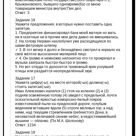
взволнова(4)ый голос государстве(5)ого секретаря С.Е.
Крыжановского, бывшего одновреме(6)о со мною
товарищем министра внутре(7)их дел.
Ответ: 3
Задание 16
Укажите предложения, в которых нужно поставить одну
запятую.
1. Предприятие финансировал банк моей матери но мать
ни в газетные ни в прочие мои дела давно не вмешивалась.
2. На голову Нержин нахлобучил уже расходящуюся по
швам фетровую шляпку.
✓ 3. В тот вечер я долго и безнадёжно смотрел в зеркало на
своё жёлтое высосанное малярией лицо.
✓ 4. Он громко и немножко непонятно что-то прокричал и
музыка заиграла быстро-быстро и громко.
5. Но вот откуда-то доносится тревожный крик уснувшей
птицы или раздаётся неопределённый звук.
Задание 17
Укажите цифру(-ы), на месте которой(-ых) должна(-ы)
стоять запятая(-ые).
Иван Алексеевич напился (1) стоя на коленях (2) и (3)
подняв освежённую голову (4) увидел с предельной, почти
осязательной яркостью изморозно-белый покров
известняковой пыли на придонской дороге, голубым
видением вставшие вдали (5) отроги меловых гор, а над
ними, над текущим стремлением гребнистого Дона, в
неохватной величавой синеве небес, в недостижимейшей
вышине — облачко. (По М.А. Шолохову)
Ответ: 1234
Задание 18