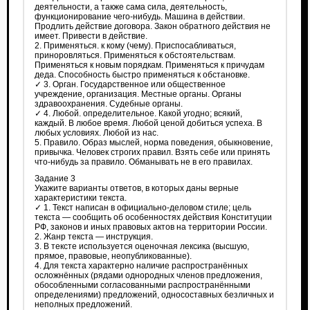
деятельности, а также сама сила, деятельность,
функционирование чего-нибудь. Машина в действии.
Продлить действие договора. Закон обратного действия не
имеет. Привести в действие.
2. Применяться. к кому (чему). Приспосабливаться,
приноровляться. Применяться к обстоятельствам.
Применяться к новым порядкам. Применяться к причудам
деда. Способность быстро применяться к обстановке.
✓ 3. Орган. Государственное или общественное
учреждение, организация. Местные органы. Органы
здравоохранения. Судебные органы.
✓ 4. Любой. определительное. Какой угодно; всякий,
каждый. В любое время. Любой ценой добиться успеха. В
любых условиях. Любой из нас.
5. Правило. Образ мыслей, норма поведения, обыкновение,
привычка. Человек строгих правил. Взять себе или принять
что-нибудь за правило. Обманывать не в его правилах.
Задание 3
Укажите варианты ответов, в которых даны верные
характеристики текста.
✓ 1. Текст написан в официально-деловом стиле; цель
текста — сообщить об особенностях действия Конституции
РФ, законов и иных правовых актов на территории России.
2. Жанр текста — инструкция.
3. В тексте используется оценочная лексика (высшую,
прямое, правовые, неопубликованные).
4. Для текста характерно наличие распространённых
осложнённых (рядами однородных членов предложения,
обособленными согласованными распространёнными
определениями) предложений, односоставных безличных и
неполных предложений.