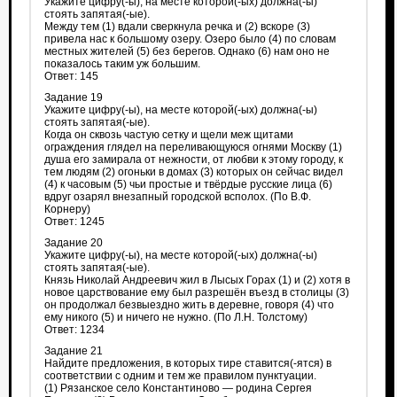
Укажите цифру(-ы), на месте которой(-ых) должна(-ы)
стоять запятая(-ые).
Между тем (1) вдали сверкнула речка и (2) вскоре (3)
привела нас к большому озеру. Озеро было (4) по словам
местных жителей (5) без берегов. Однако (6) нам оно не
показалось таким уж большим.
Ответ: 145
Задание 19
Укажите цифру(-ы), на месте которой(-ых) должна(-ы)
стоять запятая(-ые).
Когда он сквозь частую сетку и щели меж щитами
ограждения глядел на переливающуюся огнями Москву (1)
душа его замирала от нежности, от любви к этому городу, к
тем людям (2) огоньки в домах (3) которых он сейчас видел
(4) к часовым (5) чьи простые и твёрдые русские лица (6)
вдруг озарял внезапный городской всполох. (По В.Ф.
Корнеру)
Ответ: 1245
Задание 20
Укажите цифру(-ы), на месте которой(-ых) должна(-ы)
стоять запятая(-ые).
Князь Николай Андреевич жил в Лысых Горах (1) и (2) хотя в
новое царствование ему был разрешён въезд в столицы (3)
он продолжал безвыездно жить в деревне, говоря (4) что
ему никого (5) и ничего не нужно. (По Л.Н. Толстому)
Ответ: 1234
Задание 21
Найдите предложения, в которых тире ставится(-ятся) в
соответствии с одним и тем же правилом пунктуации.
(1) Рязанское село Константиново — родина Сергея