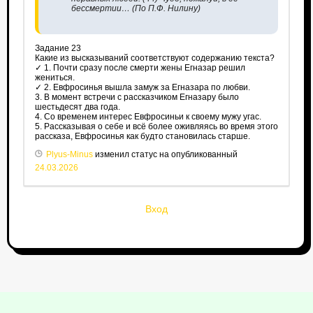
бессмертии… (По П.Ф. Нилину)
Задание 23
Какие из высказываний соответствуют содержанию текста?
✓ 1. Почти сразу после смерти жены Егназар решил
жениться.
✓ 2. Евфросинья вышла замуж за Егназарa по любви.
3. В момент встречи с рассказчиком Егназару было
шестьдесят два года.
4. Со временем интерес Евфросиньи к своему мужу угас.
5. Рассказывая о себе и всё более оживляясь во время этого
рассказа, Евфросинья как будто становилась старше.
Plyus-Minus
изменил статус на опубликованный
24.03.2026
Вход