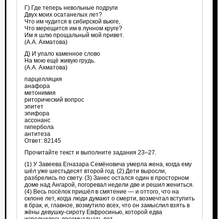
Г) Где теперь невольные подруги
Двух моих осатанелых лет?
Что им чудится в сибирской вьюге,
Что мерещится им в лунном круге?
Им я шлю прощальный мой привет.
(А.А. Ахматова)
Д) И упало каменное слово
На мою ещё живую грудь.
(А.А. Ахматова)
парцелляция
анафора
метонимия
риторический вопрос
эпитет
эпифора
ассонанс
гипербола
антитеза
Ответ: 82145
Прочитайте текст и выполните задания 23–27.
(1) У Завеева Егназарa Семёновича умерла жена, когда ему
шёл уже шестьдесят второй год. (2) Дети выросли,
разбрелись по свету. (3) Занес остался один в просторном
доме над Ангарой, погоревал недели две и решил жениться.
(4) Весь посёлок пришёл в смятение — и оттого, что на
склоне лет, когда люди думают о смерти, возмечтал вступить
в брак, и, главное, возмутило всех, что он замыслил взять в
жёны девушку-сироту Евфросинью, которой едва