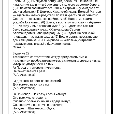
Есенина. (2) Вьющуюся ленту Оки, бесконечные заливные
луга, синие дали — всё это видно с крутого высокого берега.
(3) В памяти возникают есенинские строки — у каждого есть
свои любимые. (4) Церковь Казанской иконы Божьей Матери
— здесь венчались родители поэта и крестили маленького
Сергея — возвышается на берегу. (5) Напротив храма —
усадьба Есениных. (6) Здесь, в воспетой в стихах «избушке»
в 1965 году и был основан музей. (7) В доме всё так, как
было в двадцатых годах XX века, когда Сергей
Александрович навещал родных. (8) Рядом, на сельской
площади, — земская школа. (9) Возле церкви восстановлен
дом священника И.Я. Смирнова — человека, сыгравшего
немалую роль в судьбе будущего поэта.
Ответ: 58
Задание 22
Установите соответствие между предложениями и
названиями изобразительно-выразительных средств языка,
которые употреблены в них.
А) Перед этим горем гнутся горы,
Не течёт великая река.
(А.А. Ахматова)
Б) Для кого-то веет ветер свежий,
Для кого-то нежится закат.
(А.А. Ахматова)
В) Приговор… И сразу слёзы хлынут.
Ото всех уже отделена,
Словно с болью жизнь из сердца вынут,
Словно грубо навзничь опрокинут,
Но идёт… Шатается… Одна.
(А.А. Ахматова)