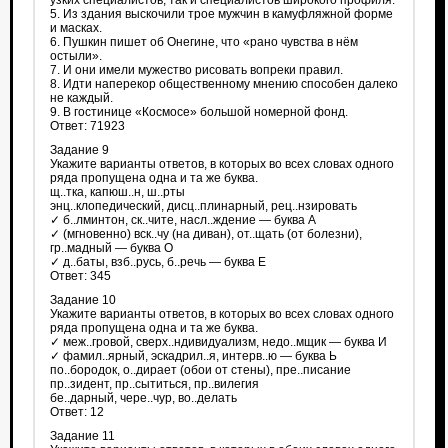
узких специалистов, так и специалистов широкого профиля.
5. Из здания выскочили трое мужчин в камуфляжной форме
и масках.
6. Пушкин пишет об Онегине, что «рано чувства в нём
остыли».
7. И они имели мужество рисовать вопреки правил.
8. Идти наперекор общественному мнению способен далеко
не каждый.
9. В гостинице «Космосе» большой номерной фонд.
Ответ: 71923
Задание 9
Укажите варианты ответов, в которых во всех словах одного
ряда пропущена одна и та же буква.
щ..тка, капюш..н, ш..рты
энц..клопедический, дисц..плинарный, рец..нзировать
✓ б..лминтон, ск..чите, насл..ждение — буква А
✓ (мгновенно) вск..чу (на диван), от..щать (от болезни),
гр..мадный — буква О
✓ д..баты, взб..русь, б..речь — буква Е
Ответ: 345
Задание 10
Укажите варианты ответов, в которых во всех словах одного
ряда пропущена одна и та же буква.
✓ меж..гровой, сверх..ндивидуализм, недо..мщик — буква И
✓ фамил..ярный, эскадрил..я, интерв..ю — буква Ь
по..бородок, о..дирает (обои от стены), пре..писание
пр..зидент, пр..сытиться, пр..вилегия
бе..дарный, чере..чур, во..делать
Ответ: 12
Задание 11