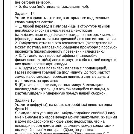
(не)сегодня вечером.
✓ 5. Волосы (не)стрижены, закрывают лоб.
Задание 14
Укажите варианты ответов, в которых все выделенные
слова пишутся слитно.
✓ 1. Любой перевод в силу разницы в структуре языков
неизбежно вносит в смысл текста некоторые
(мало)заметные модификации, каждая из которых может
(в)последствии оказаться причиной ложного истолкования.
2. Омбудсмен отметил, что вмешиваться (в)следствие не
может, поэтому направил обращение прокурору с просьбой
проверить (право)мерность претензий к следствию.
✓ 3. Тут действует простой эффект (на)подобие
физического: что(бы) легче втянуть в себя свежий воздух, в
них должен возникнуть вакуум.
✓ 4. Вдруг (с)лева появилась палатка с продавщицей,
Гастев покинул трамвай за (пол)минуты до того, как тот
замер на остановке, переехал линию, и смятые деньги
выложились на прилавок.
5. (В)течение шести сладостных минут болельщики
наслаждались зрелищем отыгрывающейся команды, а
(за)тем увидели и уверенную победу нашей сборной.
Задание 15
Укажите цифру(-ы), на месте которой(-ых) пишется одна
буква Н.
Я ожидал, что услышу что-нибудь подобное сообщё(1)ому
мне накануне в 5 часов вечера моими знакомыми, жившими
в доме придворного конюше(2)ого ведомства, что на
площади перед домом идёт сражение между солдатами и
полицией, причём есть ране(3)ые, но услышал