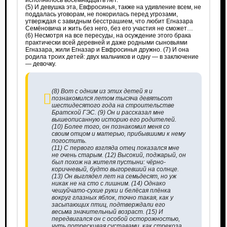
исполнилось восемнадцать лет.
(5) И девушка эта, Евфросинья, также на удивление всем, не
поддалась уговорам, не покорилась перед угрозами,
утверждая с завидным бесстрашием, что любит Егназарa
Семёновича и жить без него, без его участия не сможет…
(6) Несмотря на все пересуды, на осуждение этого брака
практически всей деревней и даже родными сыновьями
Егназарa, жили Егназар и Евфросинья дружно. (7) И она
родила троих детей: двух мальчиков и одну — в заключение
— девочку.
(8) Вот с одним из этих детей я и
познакомился летом тысяча девятьсот
шестидесятого года на строительстве
Братской ГЭС. (9) Он и рассказал мне
вышеописанную историю его родителей.
(10) Более того, он познакомил меня со
своим отцом и матерью, прибывшими к нему
погостить.
(11) С первого взгляда отец показался мне
не очень старым. (12) Высокий, поджарый, он
был похож на жителя пустыни: чёрно-
коричневый, будто выгоревший на солнце.
(13) Он выглядел лет на семьдесят, но уж
никак не на сто с лишним. (14) Однако
чешуйчато-сухие руки и белёсая плёнка
вокруг глазных яблок, точно такая, как у
засыпающих птиц, подтверждали его
весьма значительный возраст. (15) И
передвигался он с особой осторожностью,
чуть потрескивая суставами, как стрекоза