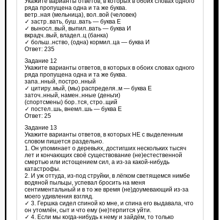
Укажите варианты ответов, в которых в обоих словах одного
ряда пропущена одна и та же буква.
ветр..ная (мельница), вол..вой (человек)
✓ застр..вать, буш..вать — буква Е
✓ выносл..вый, выпил..вать — буква И
вкрадч..вый, владел..ц (банка)
✓ больш..нство, (одна) кормил..ца — буква И
Ответ: 235
Задание 12
Укажите варианты ответов, в которых в обоих словах одного
ряда пропущена одна и та же буква.
запа..нный, постро..нный
✓ цитиру..мый, (мы) распределя..м — буква Е
заточ..нный, намен..нные (деньги)
(спортсмены) бор..тся, стро..щий
✓ постел..шь, внемл..шь — буква Е
Ответ: 25
Задание 13
Укажите варианты ответов, в которых НЕ с выделенным
словом пишется раздельно.
1. Он упоминает о деревьях, достигших нескольких тысяч
лет и кончающих своё существование (не)естественной
смертью или истощением сил, а из-за какой-нибудь
катастрофы.
2. И уж оттуда, из-под струйки, в лёгком светящемся нимбе
водяной пыльцы, успевал бросить на меня
сентиментальный и в то же время (не)доумевающий из-за
моего удивления взгляд.
✓ 3. Гершка сидел спиной ко мне, и спина его выдавала, что
он утомлён, сыт и что ему (не)терпится уйти.
✓ 4. Если мы когда-нибудь к нему и зайдём, то только