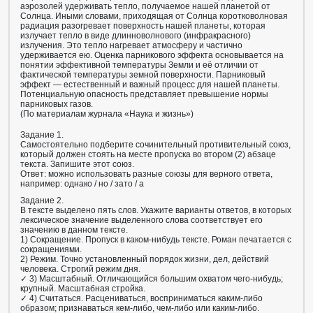
аэрозолей удерживать тепло, получаемое нашей планетой от
Солнца. Иными словами, приходящая от Солнца коротковолновая
радиация разогревает поверхность нашей планеты, которая
излучает тепло в виде длинноволнового (инфракрасного)
излучения. Это тепло нагревает атмосферу и частично
удерживается ею. Оценка парникового эффекта основывается на
понятии эффективной температуры Земли и её отличии от
фактической температуры земной поверхности. Парниковый
эффект — естественный и важный процесс для нашей планеты.
Потенциальную опасность представляет превышение нормы
парниковых газов.
(По материалам журнала «Наука и жизнь»)
Задание 1.
Самостоятельно подберите сочинительный противительный союз,
который должен стоять на месте пропуска во втором (2) абзаце
текста. Запишите этот союз.
Ответ: можно использовать разные союзы для верного ответа,
например: однако / но / зато / а
Задание 2.
В тексте выделено пять слов. Укажите варианты ответов, в которых
лексическое значение выделенного слова соответствует его
значению в данном тексте.
1) Сокращение. Пропуск в каком-нибудь тексте. Роман печатается с
сокращениями.
2) Режим. Точно установленный порядок жизни, дел, действий
человека. Строгий режим дня.
✓ 3) Масштабный. Отличающийся большим охватом чего-нибудь;
крупный. Масштабная стройка.
✓ 4) Считаться. Расцениваться, восприниматься каким-либо
образом; признаваться кем-либо, чем-либо или каким-либо.