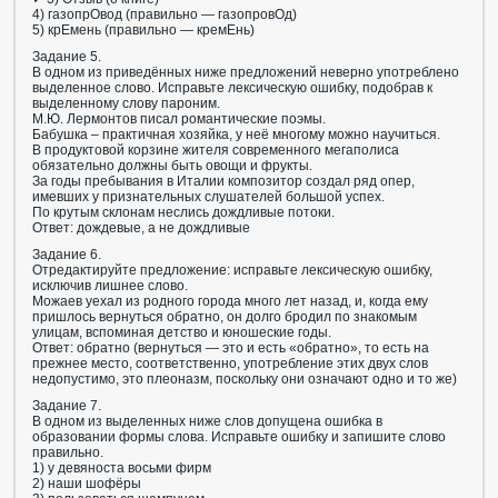
4) газопрОвод (правильно — газопровОд)
5) крЕмень (правильно — кремЕнь)
Задание 5.
В одном из приведённых ниже предложений неверно употреблено
выделенное слово. Исправьте лексическую ошибку, подобрав к
выделенному слову пароним.
М.Ю. Лермонтов писал романтические поэмы.
Бабушка – практичная хозяйка, у неё многому можно научиться.
В продуктовой корзине жителя современного мегаполиса
обязательно должны быть овощи и фрукты.
За годы пребывания в Италии композитор создал ряд опер,
имевших у признательных слушателей большой успех.
По крутым склонам неслись дождливые потоки.
Ответ: дождевые, а не дождливые
Задание 6.
Отредактируйте предложение: исправьте лексическую ошибку,
исключив лишнее слово.
Можаев уехал из родного города много лет назад, и, когда ему
пришлось вернуться обратно, он долго бродил по знакомым
улицам, вспоминая детство и юношеские годы.
Ответ: обратно (вернуться — это и есть «обратно», то есть на
прежнее место, соответственно, употребление этих двух слов
недопустимо, это плеоназм, поскольку они означают одно и то же)
Задание 7.
В одном из выделенных ниже слов допущена ошибка в
образовании формы слова. Исправьте ошибку и запишите слово
правильно.
1) у девяноста восьми фирм
2) наши шофёры