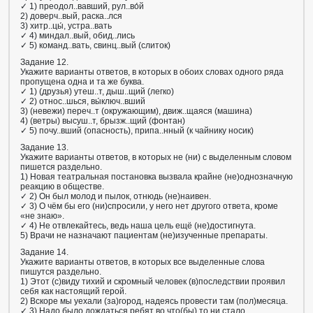
✓ 1) преодол..вавший, рул..во́й
2) доверч..вый, раска..лся
3) хитр..цы́, устра..вать
✓ 4) миндал..вый, обид..лись
✓ 5) команд..вать, свинц..вый (слиток)
Задание 12.
Укажите варианты ответов, в которых в обоих словах одного ряда
пропущена одна и та же буква.
✓ 1) (друзья) утеш..т, дыш..щий (легко)
✓ 2) относ..шься, вы́ключ..вший
3) (невежи) переч..т (окружающим), движ..щаяся (машина)
4) (ветры) высуш..т, брызж..щий (фонтан)
✓ 5) почу..вший (опасность), припа..нный (к чайнику носик)
Задание 13.
Укажите варианты ответов, в которых не (ни) с выделенным словом
пишется раздельно.
1) Новая театральная постановка вызвала крайне (не)однозначную
реакцию в обществе.
✓ 2) Он был молод и пылок, отнюдь (не)наивен.
✓ 3) О чём бы его (ни)спросили, у него нет другого ответа, кроме
«не знаю».
✓ 4) Не отвлекайтесь, ведь наша цель ещё (не)достигнута.
5) Врачи не назначают пациентам (не)изученные препараты.
Задание 14.
Укажите варианты ответов, в которых все выделенные слова
пишутся раздельно.
1) Этот (с)виду тихий и скромный человек (в)последствии проявил
себя как настоящий герой.
2) Вскоре мы уехали (за)город, надеясь провести там (пол)месяца.
✓ 3) Надо было дождаться ребят во что(бы) то ни стало,