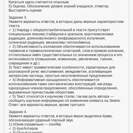
Купаться здесь считается опасным.
5) Оценка. Обозначение уровня знаний учащихся, отметка.
Выставлять оценки.
Задание 3.
Укажите варианты ответов, в которых даны верные характеристики
текста.
✓ 1) Наряду с общеупотребительной в тексте присутствует
специальная лексика (тайфунов и ураганов, коротковолновая
радиация, длинноволнового (инфракрасного) излучения,
солнечная радиация, механизмы теплообмена).
✓ 2) Объективность изложения обеспечивается использованием
терминов и терминологических сочетаний, слов в прямом значении,
отглагольных имён существительных со значением процесса и его
интенсивности (повышение, изменение, увеличение, таяние,
сокращение и др.).
3) Текст имеет грамматические особенности, характерные для
разговорной речи: местоимения, междометия, усиливающие
экспрессию частицы, простые неосложнённые предложения.
✓ 4) Информативная насыщенность обеспечивается
использованием таких синтаксических конструкций, как ряды
однородных членов предложения, обособленные определения,
выраженные причастными оборотами.
✓ 5) Текст относится к научному стилю, так как цель автора —
сообщить научную информацию об изменении климата на Земле.
Ответ: все варианты верные, кроме третьего
Задание 4.
Укажите варианты ответов, в которых верно выделена буква,
обозначающая ударный гласный звук.
1) пОняв (правильно — понЯв)
✓ 2) бухгАлтеров
✓ 3) Отзыв (о книге)