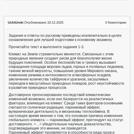
UchiUroki
Опубликовано 18.12.2025
0
Коментарии
Задания и ответы по русскому приведены исключительно в целях
ознакомления для лучшей подготовки к основному экзамену.
Прочитайте текст и выполните задания 1-3.
Климат на Земле стремительно меняется. Связанные с этим
природные явления создают риски для благополучия жизни
будущих поколений. Особое беспокойство и тревогу вызывают
сокращение площади морских льдов, горных и полярных ледников,
таяние вечной мерзлоты, повышение уровня Мирового океана,
изменение режима и интенсивности атмосферных осадков,
увеличение количества тайфунов и ураганов, засушливых
периодов и масштабных природных пожаров, рост неустойчивости
в развитии природных процессов.
Достоверное прогнозирование последствий климатических
изменений возможно, если оно базируется на реалистичных
факторах, влияющих на климат. Среди таких факторов основными
считаются солнечная радиация, парниковый эффект,
вулканическая деятельность и механизмы теплообмена. В
настоящее время мнение о том, что основная причина изменения
глобального климата — парниковый эффект, претендует на статус
достоверного. <…> убедительные научные доказательства,
подтверждающие это мнение, не приводятся.
Парниковый эффект проявляется в способности ряда газов и