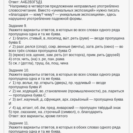
Ответ: А4Б2В3Г5Д1
*Например в четвёртом предложении неправильно употреблено
словосочетание. Вместо «уникальных экспозиций» нужно писать
«благодаря — кому? чему? — уникальным экспозициям», здесь
нарушено употребление падежной формы.
Задание 9.
Укажите варианты ответов, в которых во всех словах одного ряда
пропущена одна и та же буква.
✓ 1) благоч..стивый, в..лосипед, вы́т..реть (руки) — везде пропущена
буква Е
✓ 2) разг..релся (спор), сокр..венные (мечты), затв..рить (окно) — во
всех трёх словах пропущена буква О
3) (яркое) осв..щение, зам..реть (от восторга), прим..рить (друзей)
4) отск..чить, (на) з..ре, пан..рама
5) сж..г (дотла), трущ..ба, пощ..чина
Задание 10.
Укажите варианты ответов, в которых во всех словах одного ряда
пропущена одна и та же буква.
✓ 1) пр..волье, пр..открыть (дверь), пр..чудливый — везде
пропущена буква И
✓ 2) ни..ходящий, во..становление (промышленности), ра..париться
— пропущена буква С
✓ 3) ант..научный, д..сфункция, арх..серьёзный — пропущена буква
И
✓ 4) ад..ютант, об..ём, пред..январский — пропущен твёрдый знак
5) пре..сказание, на..строчный (символ), о..благодарить
Ответ: все варианты, кроме пятого
Задание 11.
Укажите варианты ответов, в которых в обоих словах одного ряда
пропущена одна и та же буква.