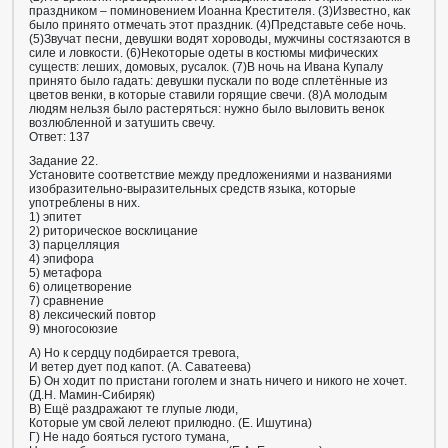
праздником – поминовением Иоанна Крестителя. (3)Известно, как
было принято отмечать этот праздник. (4)Представьте себе ночь.
(5)Звучат песни, девушки водят хороводы, мужчины состязаются в
силе и ловкости. (6)Некоторые одеты в костюмы мифических
существ: леших, домовых, русалок. (7)В ночь на Ивана Купалу
принято было гадать: девушки пускали по воде сплетённые из
цветов венки, в которые ставили горящие свечи. (8)А молодым
людям нельзя было растеряться: нужно было выловить венок
возлюбленной и затушить свечу.
Ответ: 137
Задание 22.
Установите соответствие между предложениями и названиями
изобразительно-выразительных средств языка, которые
употреблены в них.
1) эпитет
2) риторическое восклицание
3) парцелляция
4) эпифора
5) метафора
6) олицетворение
7) сравнение
8) лексический повтор
9) многосоюзие
A) Но к сердцу подбирается тревога,
И ветер дует под капот. (А. Саватеева)
Б) Он ходит по пристани гоголем и знать ничего и никого не хочет.
(Д.Н. Мамин-Сибиряк)
B) Ещё раздражают те глупые люди,
Которые ум свой лелеют прилюдно. (Е. Ишутина)
Г) Не надо бояться густого тумана,