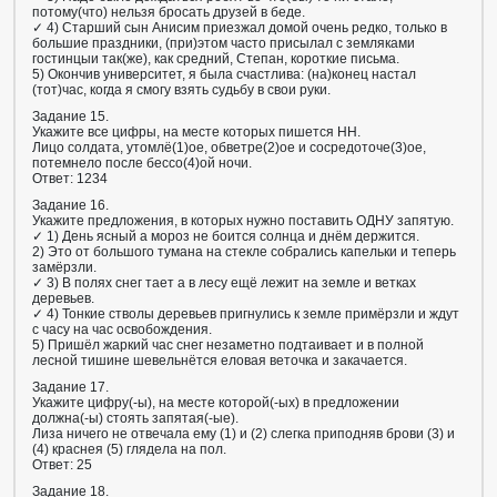
потому(что) нельзя бросать друзей в беде.
✓ 4) Старший сын Анисим приезжал домой очень редко, только в
большие праздники, (при)этом часто присылал с земляками
гостинцыи так(же), как средний, Степан, короткие письма.
5) Окончив университет, я была счастлива: (на)конец настал
(тот)час, когда я смогу взять судьбу в свои руки.
Задание 15.
Укажите все цифры, на месте которых пишется НН.
Лицо солдата, утомлё(1)ое, обветре(2)ое и сосредоточе(3)ое,
потемнело после бессо(4)ой ночи.
Ответ: 1234
Задание 16.
Укажите предложения, в которых нужно поставить ОДНУ запятую.
✓ 1) День ясный а мороз не боится солнца и днём держится.
2) Это от большого тумана на стекле собрались капельки и теперь
замёрзли.
✓ 3) В полях снег тает а в лесу ещё лежит на земле и ветках
деревьев.
✓ 4) Тонкие стволы деревьев пригнулись к земле примёрзли и ждут
с часу на час освобождения.
5) Пришёл жаркий час снег незаметно подтаивает и в полной
лесной тишине шевельнётся еловая веточка и закачается.
Задание 17.
Укажите цифру(-⁠ы), на месте которой(-⁠ых) в предложении
должна(-⁠ы) стоять запятая(-⁠ые).
Лиза ничего не отвечала ему (1) и (2) слегка приподняв брови (3) и
(4) краснея (5) глядела на пол.
Ответ: 25
Задание 18.