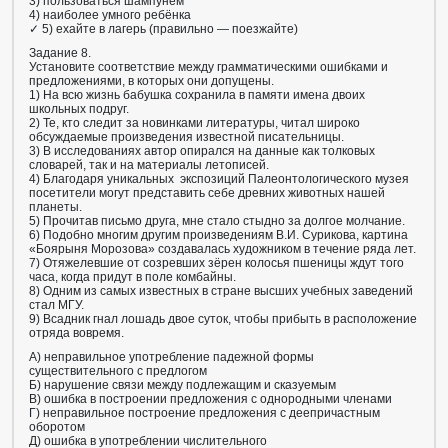
3) пользоваться шампунем
4) наиболее умного ребёнка
✓ 5) ехайте в лагерь (правильно — поезжайте)
Задание 8.
Установите соответствие между грамматическими ошибками и
предложениями, в которых они допущены.
1) На всю жизнь бабушка сохранила в памяти имена двоих
школьных подруг.
2) Те, кто следит за новинками литературы, читал широко
обсуждаемые произведения известной писательницы.
3) В исследованиях автор опирался на данные как толковых
словарей, так и на материалы летописей.
4) Благодаря уникальных экспозиций Палеонтологического музея
посетители могут представить себе древних животных нашей
планеты.
5) Прочитав письмо друга, мне стало стыдно за долгое молчание.
6) Подобно многим другим произведениям В.И. Сурикова, картина
«Боярыня Морозова» создавалась художником в течение ряда лет.
7) Отяжелевшие от созревших зёрен колосья пшеницы ждут того
часа, когда придут в поле комбайны.
8) Одним из самых известных в стране высших учебных заведений
стал МГУ.
9) Всадник гнал лошадь двое суток, чтобы прибыть в расположение
отряда вовремя.
А) неправильное употребление падежной формы
существительного с предлогом
Б) нарушение связи между подлежащим и сказуемым
В) ошибка в построении предложения с однородными членами
Г) неправильное построение предложения с деепричастным
оборотом
Д) ошибка в употреблении числительного