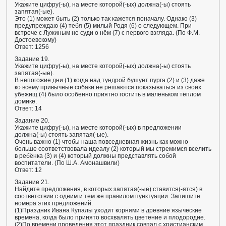
Укажите цифру(-ы), на месте которой(-ых) должна(-ы) стоять
запятая(-ые).
Это (1) может быть (2) только так кажется поначалу. Однако (3)
предупреждаю (4) тебя (5) милый Родя (6) о следующем. При
встрече с Лужиным не суди о нём (7) с первого взгляда. (По Ф.М.
Достоевскому)
Ответ: 1256
Задание 19.
Укажите цифру(-ы), на месте которой(-ых) должна(-ы) стоять
запятая(-ые).
В непогожие дни (1) когда над тундрой бушует пурга (2) и (3) даже
ко всему привычные собаки не решаются показываться из своих
убежищ (4) было особенно приятно гостить в маленьком тёплом
домике.
Ответ: 14
Задание 20.
Укажите цифру(-⁠ы), на месте которой(-⁠ых) в предложении
должна(-⁠ы) стоять запятая(-⁠ые).
Очень важно (1) чтобы наша повседневная жизнь как можно
больше соответствовала идеалу (2) который мы стремимся вселить
в ребёнка (3) и (4) который должны представлять собой
воспитатели. (По Ш.А. Амонашвили)
Ответ: 12
Задание 21.
Найдите предложения, в которых запятая(-ые) ставится(-ятся) в
соответствии с одним и тем же правилом пунктуации. Запишите
номера этих предложений.
(1)Праздник Ивана Купалы уходит корнями в древние языческие
времена, когда было принято восхвалять цветение и плодородие.
(2)По времени проведения этот праздник совпал с христианским