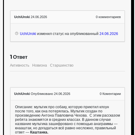
UchiUroki
24.06.2026
0
комментариев
UchiUroki
изменил статус на опубликованный
24.06.2026
1
Ответ
Активность
Новизна
Старшинство
UchiUroki
Опубликовано 24.06.2026
0
Коментарии
Описание: мультик про собаку, которую приютил клоун
после того, как она потерялась. Мультик создан по
произведению Антона Павловича Чехова. С этим рассказом
ребята знакомятся в средних классах. В данном случае
название мультика зашифровано с помощью анаграммы —
кнааштак, но догадаться всё равно несложно, правильный
ответ —
Каштанка.