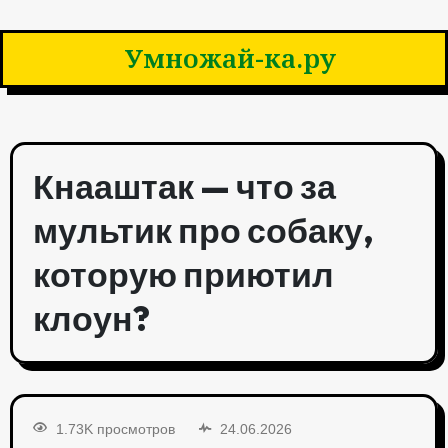
Умножай-ка.ру
Кнааштак — что за
мультик про собаку,
которую приютил
клоун?
1.73K просмотров
24.06.2026