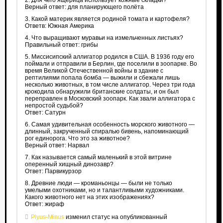
2. Для чего ящерица использует кожные складки?
Верный ответ: для планирующего полёта
3. Какой материк является родиной томата и картофеля?
Ответв: Южная Америка
4. Что выращивают муравьи на измельченных листьях?
Правильный ответ: грибы
5. Миссисипский аллигатор родился в США. В 1936 году его
поймали и отправили в Берлин, где поселили в зоопарке. Во
время Великой Отечественной войны в здание с
рептилиями попала бомба — выжили и сбежали лишь
несколько животных, в том числе аллигатор. Через три года
крокодила обнаружили британские солдаты, и он был
переправлен в Московский зоопарк. Как звали аллигатора с
непростой судьбой?
Ответ: Сатурн
6. Самая удивительная особенность морского животного —
длинный, закрученный спиралью бивень, напоминающий
рог единорога. Что это за животное?
Верный ответ: Нарвал
7. Как называется самый маленький в этой витрине
оперенный хищный динозавр?
Ответ: Парвикурзор
8. Древние люди — кроманьонцы — были не только
умелыми охотниками, но и талантливыми художниками.
Какого животного нет на этих изображениях?
Ответ: жираф
Plyus-Minus
изменил статус на опубликованный