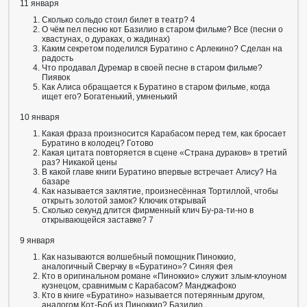
11 января
Сколько сольдо стоил билет в театр? 4
О чём пел песню кот Базилио в старом фильме? Все (песни о
хвастунах, о дураках, о жадинах)
Каким секретом поделился Буратино с Арлекино? Сделан на
радость
Что продавал Дуремар в своей песне в старом фильме?
Пиявок
Как Алиса обращается к Буратино в старом фильме, когда
ищет его? Богатенький, умненький
10 января
Какая фраза произносится Карабасом перед тем, как бросает
Буратино в колодец? Готово
Какая цитата повторяется в сцене «Страна дураков» в третий
раз? Никакой цены
В какой главе книги Буратино впервые встречает Алису? На
базаре
Как называется заклятие, произнесённая Тортиллой, чтобы
открыть золотой замок? Ключик открывай
Сколько секунд длится фирменный клич Бу-ра-ти-но в
открывающейся заставке? 7
9 января
Как называются волшебный помощник Пиноккио,
аналогичный Сверчку в «Буратино»? Синяя фея
Кто в оригинальном романе «Пиноккио» служит злым-клоуном
кузнецом, сравнимым с Карабасом? Манджафоко
Кто в книге «Буратино» называется потерянным другом,
аналогом Кот-Боб из Пиноккио? Базилио