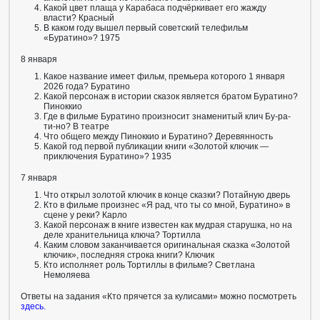
Какой цвет плаща у Карабаса подчёркивает его жажду
власти? Красный
В каком году вышел первый советский телефильм
«Буратино»? 1975
8 января
Какое название имеет фильм, премьера которого 1 января
2026 года? Буратино
Какой персонаж в истории сказок является братом Буратино?
Пиноккио
Где в фильме Буратино произносит знаменитый клич Бу-ра-
ти-но? В театре
Что общего между Пиноккио и Буратино? Деревянность
Какой год первой публикации книги «Золотой ключик —
приключения Буратино»? 1935
7 января
Что открыл золотой ключик в конце сказки? Потайную дверь
Кто в фильме произнес «Я рад, что ты со мной, Буратино» в
сцене у реки? Карло
Какой персонаж в книге известен как мудрая старушка, но на
деле хранительница ключа? Тортилла
Каким словом заканчивается оригинальная сказка «Золотой
ключик», последняя строка книги? Ключик
Кто исполняет роль Тортиллы в фильме? Светлана
Немоляева
Ответы на задания «Кто прячется за кулисами» можно посмотреть
здесь
.