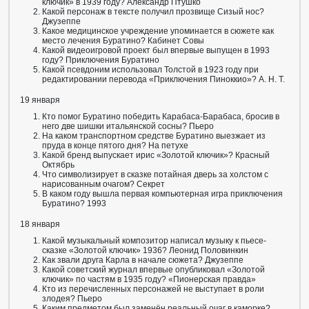
ключик» в 1939 году? Александр Птушко
Какой персонаж в тексте получил прозвище Сизый нос?
Джузеппе
Какое медицинское учреждение упоминается в сюжете как
место лечения Буратино? Кабинет Совы
Какой видеоигровой проект был впервые выпущен в 1993
году? Приключения Буратино
Какой псевдоним использовал Толстой в 1923 году при
редактировании перевода «Приключения Пиноккио»? А. Н. Т.
19 января
Кто помог Буратино победить Карабаса-Барабаса, бросив в
него две шишки итальянской сосны? Пьеро
На каком транспортном средстве Буратино выезжает из
пруда в конце пятого дня? На петухе
Какой бренд выпускает ирис «Золотой ключик»? Красный
Октябрь
Что символизирует в сказке потайная дверь за холстом с
нарисованным очагом? Секрет
В каком году вышла первая компьютерная игра приключения
Буратино? 1993
18 января
Какой музыкальный композитор написал музыку к пьесе-
сказке «Золотой ключик» 1936? Леонид Половинкин
Как звали друга Карла в начале сюжета? Джузеппе
Какой советский журнал впервые опубликовал «Золотой
ключик» по частям в 1935 году? «Пионерская правда»
Кто из перечисленных персонажей не выступает в роли
злодея? Пьеро
Каким предметом был заменён реальный очаг в каморке?