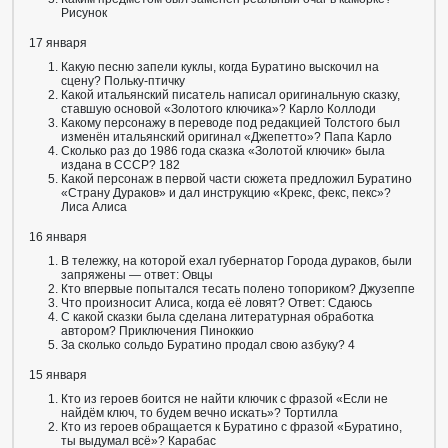
Рисунок
17 января
Какую песню запели куклы, когда Буратино выскочил на
сцену? Польку-птичку
Какой итальянский писатель написал оригинальную сказку,
ставшую основой «Золотого ключика»? Карло Коллоди
Какому персонажу в переводе под редакцией Толстого был
изменён итальянский оригинал «Джепетто»? Папа Карло
Сколько раз до 1986 года сказка «Золотой ключик» была
издана в СССР? 182
Какой персонаж в первой части сюжета предложил Буратино
«Страну Дураков» и дал инструкцию «Крекс, фекс, пекс»?
Лиса Алиса
16 января
В тележку, на которой ехал губернатор Города дураков, были
запряжены — ответ: Овцы
Кто впервые попытался тесать полено топориком? Джузеппе
Что произносит Алиса, когда её ловят? Ответ: Сдаюсь
С какой сказки была сделана литературная обработка
автором? Приключения Пиноккио
За сколько сольдо Буратино продал свою азбуку? 4
15 января
Кто из героев боится не найти ключик с фразой «Если не
найдём ключ, то будем вечно искать»? Тортилла
Кто из героев обращается к Буратино с фразой «Буратино,
ты выдумал всё»? Карабас