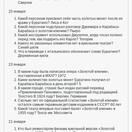
Сверчок
25 января
Какой персонаж присвоил себе часть золотых монет после их
кражи у Буратино? Лиса и Кот
Какой персонаж подслушал разговор Дуремара и Карабаса-
Барабаса о золотом ключике? Пьеро
Какой инструмент использовал Джузеппе, когда тесал полено
перед тем, как подарить его Карло? Топорик
Какого из указанных элементов нет в кукольном театре?
Синий шёлк
Что в переводе с итальянского обозначает слово Буратино?
Деревянная кукла
23 января
В каком году была написана опера «Золотой ключик»,
поставленная в МХАТ? 1972
Какое количество золотых монет Буратино получил от
Карабаса-Барабаса в день второй? 5
В каком городе, стране был издан русский перевод
«Приключения Пиноккио», подготовленный под редакцией
Толстого В 1924 году? Берлин, Германия
Сколько лет по официальной статистике «Золотой ключик»
остался самым тиражным детским изданием в СССР? 60 лет
Какой театр впервые поставил балет «Золотой ключик» в
1955 году? Театр им. Моссовета
21 января
Кто был режиссёром фильма кукольной версии «Золотой