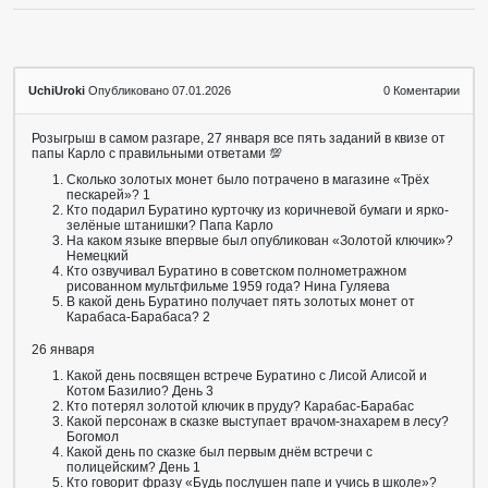
UchiUroki
Опубликовано 07.01.2026
0
Коментарии
Розыгрыш в самом разгаре, 27 января все пять заданий в квизе от
папы Карло с правильными ответами 💯
Сколько золотых монет было потрачено в магазине «Трёх
пескарей»? 1
Кто подарил Буратино курточку из коричневой бумаги и ярко-
зелёные штанишки? Папа Карло
На каком языке впервые был опубликован «Золотой ключик»?
Немецкий
Кто озвучивал Буратино в советском полнометражном
рисованном мультфильме 1959 года? Нина Гуляева
В какой день Буратино получает пять золотых монет от
Карабаса-Барабаса? 2
26 января
Какой день посвящен встрече Буратино с Лисой Алисой и
Котом Базилио? День 3
Кто потерял золотой ключик в пруду? Карабас-Барабас
Какой персонаж в сказке выступает врачом-знахарем в лесу?
Богомол
Какой день по сказке был первым днём встречи с
полицейским? День 1
Кто говорит фразу «Будь послушен папе и учись в школе»?