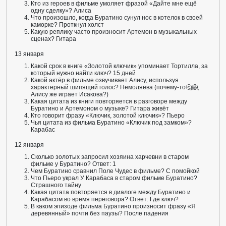
Кто из героев в фильме умоляет фразой «Дайте мне ещё
одну сделку»? Алиса
Что произошло, когда Буратино сунул нос в котелок в своей
каморке? Проткнул холст
Какую реплику часто произносит Артемон в музыкальных
сценах? Гитара
13 января
Какой срок в книге «Золотой ключик» упоминает Тортилла, за
который нужно найти ключ? 15 дней
Какой актёр в фильме озвучивает Алису, используя
характерный шипящий голос? Немоляева (почему-то🤔😱,
Алису же играет Исакова?)
Какая цитата из книги повторяется в разговоре между
Буратино и Артемоном о музыке? Гитара живёт
Кто говорит фразу «Ключик, золотой ключик»? Пьеро
Чья цитата из фильма Буратино «Ключик под замком»?
Карабас
12 января
Сколько золотых запросил хозяина харчевни в старом
фильме у Буратино? Ответ: 1
Чем Буратино сравнил Поле Чудес в фильме? С помойкой
Что Пьеро украл У Карабаса в старом фильме Буратино?
Страшного тайну
Какая цитата повторяется в диалоге между Буратино и
Карабасом во время переговора? Ответ: Где ключ?
В каком эпизоде фильма Буратино произносит фразу «Я
деревянный» почти без паузы? После падения