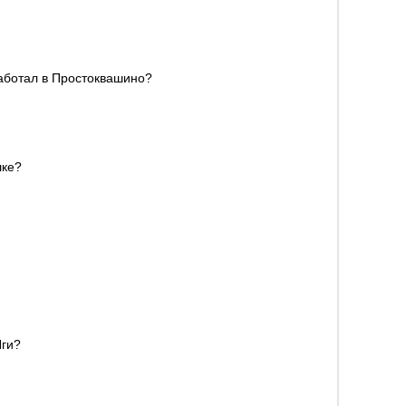
работал в Простоквашино?
шке?
Яги?