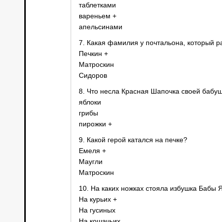
таблетками
вареньем +
апельсинами
7. Какая фамилия у почтальона, который 
Печкин +
Матроскин
Сидоров
8. Что несла Красная Шапочка своей бабу
яблоки
грибы
пирожки +
9. Какой герой катался на печке?
Емеля +
Маугли
Матроскин
10. На каких ножках стояла избушка Бабы 
На курьих +
На гусиных
На кошачьих