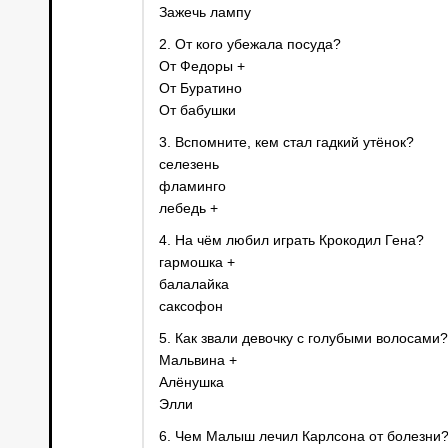
Зажечь лампу
2. От кого убежала посуда?
От Федоры +
От Буратино
От бабушки
3. Вспомните, кем стал гадкий утёнок?
селезень
фламинго
лебедь +
4. На чём любил играть Крокодил Гена?
гармошка +
балалайка
саксофон
5. Как звали девочку с голубыми волосами?
Мальвина +
Алёнушка
Элли
6. Чем Малыш лечил Карлсона от болезни