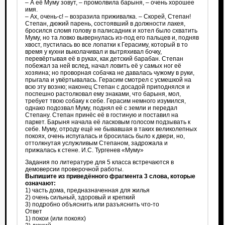
– А её Муму зовут, – промолвила барыня, – очень хорошее
имя.
– Ах, очень-с! – возразила приживалка. – Скорей, Степан!
Степан, дюжий парень, состоявший в должности лакея,
бросился сломя голову в палисадник и хотел было схватить
Муму, но та ловко вывернулась из-под его пальцев и, подняв
хвост, пустилась во все лопатки к Герасиму, который в то
время у кухни выколачивал и вытряхивал бочку,
перевёртывая её в руках, как детский барабан. Степан
побежал за ней вслед, начал ловить её у самых ног её
хозяина; но проворная собачка не давалась чужому в руки,
прыгала и увёртывалась. Герасим смотрел с усмешкой на
всю эту возню; наконец Степан с досадой приподнялся и
поспешно растолковал ему знаками, что барыня, мол,
требует твою собаку к себе. Герасим немного изумился,
однако подозвал Муму, поднял её с земли и передал
Степану. Степан принёс её в гостиную и поставил на
паркет. Барыня начала её ласковым голосом подзывать к
себе. Муму, отроду ещё не бывавшая в таких великолепных
покоях, очень испугалась и бросилась было к двери, но,
оттолкнутая услужливым Степаном, задрожала и
прижалась к стене. И.С. Тургенев «Муму»
Задания по литературе для 5 класса встречаются в
демоверсии проверочной работы.
Выпишите из приведённого фрагмента 3 слова, которые
означают:
1) часть дома, предназначенная для жилья
2) очень сильный, здоровый и крепкий
3) подробно объяснить или разъяснить что-то
Ответ
1) покои (или покоях)