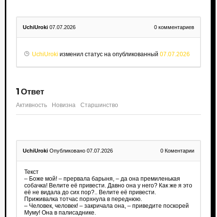
UchiUroki
07.07.2026
0
комментариев
UchiUroki
изменил статус на опубликованный
07.07.2026
1
Ответ
Активность
Новизна
Старшинство
UchiUroki
Опубликовано 07.07.2026
0
Коментарии
Текст
– Боже мой! – прервала барыня, – да она премиленькая
собачка! Велите её привести. Давно она у него? Как же я это
её не видала до сих пор?.. Велите её привести.
Приживалка тотчас порхнула в переднюю.
– Человек, человек! – закричала она, – приведите поскорей
Муму! Она в палисаднике.