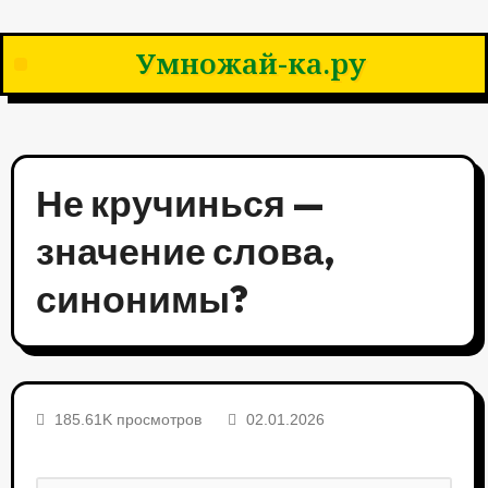
Умножай-ка.ру
Не кручинься —
значение слова,
синонимы?
185.61K просмотров
02.01.2026