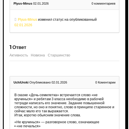
Plyus-Minus
02.01.2026
0
комментариев
Plyus-Minus
изменил статус на опубликованный
02.01.2026
1
Ответ
Активность
Новизна
Старшинство
UchiUroki
Опубликовано 02.01.2026
0
Коментарии
В сказке «Дочь-семилетка» встречается слово «не
кручинься» и ребятам 3 класса необходимо в рабочей
тетради написать его значение. Задание повышенной
сложности, но оно и понятно, слово в принципе старинное и
сейчас мало кто так выражается.
Итак, коротко обьясним значение слова.
«Не кручинься» — разговорное слово, означающее
• «не печалься»