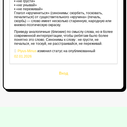
• «не грусти»
• «не унывай»
• «не переживай»
Глагол «кручиниться» (синонимы: скорбеть, тосковать,
печалиться) от существительного «кручина» (печаль,
скорбь) — слово имеет несколько старинную, народную или
книжно‑поэтическую окраску.
Приведу аналогичные (близкие) по смыслу слова, но в более
современной интерпретации, чтобы ребятам было более
понятно это слово. Синонимы к слову : не грусти, не
печалься, не тоскуй, не расстраивайся, не переживай.
Plyus-Minus
изменил статус на опубликованный
02.01.2026
Вход