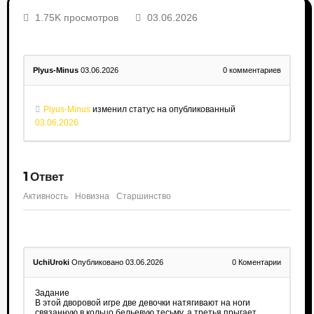
1.75K просмотров
03.06.2026
Plyus-Minus
03.06.2026
0
комментариев
Plyus-Minus
изменил статус на опубликованный
03.06.2026
1
Ответ
Активность
Новизна
Старшинство
UchiUroki
Опубликовано 03.06.2026
0
Коментарии
Задание
В этой дворовой игре две девочки натягивают на ноги
связанную в кольцо бельевую тесьму, а третья прыгает