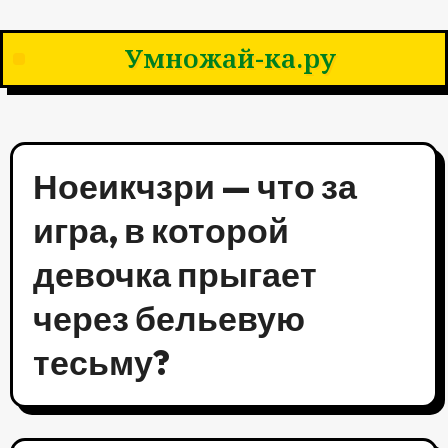
Умножай-ка.ру
Ноеикчзри — что за
игра, в которой
девочка прыгает
через бельевую
тесьму?