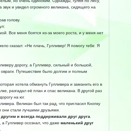
ёлым, но очень одиноким. Однажды, гуляя по лесу,
 звук и увидел огромного великана, сидящего на
ав голову.
ул:
ой. Все меня боятся из-за моего роста, и у меня нет
ело сказал: «Не плачь, Гулливер! Я помогу тебе. Я
ливеру дорогу, а Гулливер, сильный и большой,
и овраги. Путешествие было долгим и полным
которая хотела обмануть Гулливера и заманить его в
лке, разгадал её план и спас великана. В другой раз
орогу на юг.
ливера. Великан был так рад, что пригласил Кнопку
 и они стали лучшими друзьями.
 другим и всегда поддерживали друг друга
.
, а Гулливер осознал, что даже
маленький друг
.