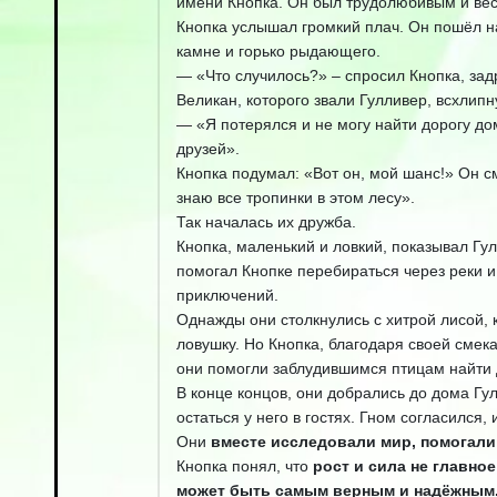
имени Кнопка. Он был трудолюбивым и вес
Кнопка услышал громкий плач. Он пошёл на
камне и горько рыдающего.
— «Что случилось?» – спросил Кнопка, задр
Великан, которого звали Гулливер, всхлипн
— «Я потерялся и не могу найти дорогу дом
друзей».
Кнопка подумал: «Вот он, мой шанс!» Он см
знаю все тропинки в этом лесу».
Так началась их дружба.
Кнопка, маленький и ловкий, показывал Гул
помогал Кнопке перебираться через реки 
приключений.
Однажды они столкнулись с хитрой лисой, 
ловушку. Но Кнопка, благодаря своей смека
они помогли заблудившимся птицам найти д
В конце концов, они добрались до дома Гул
остаться у него в гостях. Гном согласился,
Они
вместе исследовали мир, помогали
Кнопка понял, что
рост и сила не главное
может быть самым верным и надёжным