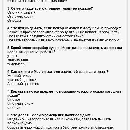
не пользоваться электроприборами
3.
От чего чаще всего страдают люди на пожаре?
От огня и дыма +
От яркого света
От воды
4.
Что нужно делать, если пожар начался в лесу или на природе?
Бежать в противоположную сторону, чтобы не попасть в опасность
Постараться потушить огонь самостоятельно
Позвать взрослых и вызвать пожарных, не подходить близко к огню +
5.
Какой электроприбор нужно обязательно выключать из розетки
после завершения работы?
утюг +
холодильник
телевизор
6.
Как в книге о Маугли жители джунглей называли огонь?
Желтый вихрь
Красный цветок +
Аленький цветочек
7.
Как называются предмет, с помощью которого можно потушить
пожар?
огнемет
огнетушитель +
огнедуй
8.
Что делать, если в помещении появился дым?
медленно и неторопливо выйти из комнаты, стараясь дышать
полной грудью
обмотать лицо мокрой тряпкой и быстрее покинуть помещение,