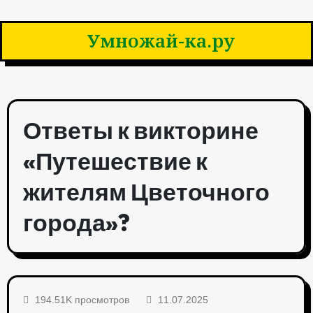
Умножай-ка.ру
Ответы к викторине
«Путешествие к
жителям Цветочного
города»?
194.51K просмотров
11.07.2025