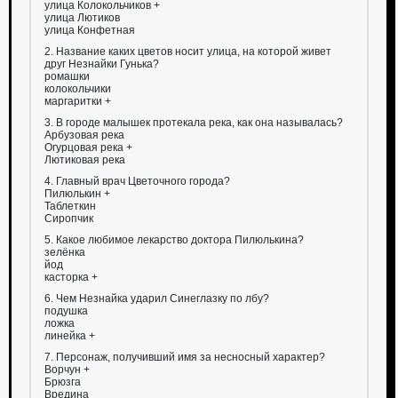
улица Колокольчиков +
улица Лютиков
улица Конфетная
2. Название каких цветов носит улица, на которой живет
друг Незнайки Гунька?
ромашки
колокольчики
маргаритки +
3. В городе малышек протекала река, как она называлась?
Арбузовая река
Огурцовая река +
Лютиковая река
4. Главный врач Цветочного города?
Пилюлькин +
Таблеткин
Сиропчик
5. Какое любимое лекарство доктора Пилюлькина?
зелёнка
йод
касторка +
6. Чем Незнайка ударил Синеглазку по лбу?
подушка
ложка
линейка +
7. Персонаж, получивший имя за несносный характер?
Ворчун +
Брюзга
Вредина