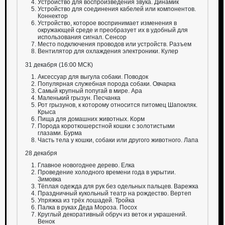
Устройство для воспроизведения звука. Динамик
Устройство для соединения кабелей или компонентов.
Коннектор
Устройство, которое воспринимает изменения в
окружающей среде и преобразует их в удобный для
использования сигнал. Сенсор
Место подключения проводов или устройств. Разъем
Вентилятор для охлаждения электроники. Кулер
31 декабря (16:00 МСК)
Аксессуар для выгула собаки. Поводок
Популярная служебная порода собаки. Овчарка
Самый крупный попугай в мире. Ара
Маленький грызун. Песчанка
Рот грызунов, к которому относится питомец Шапокляк.
Крыса
Пища для домашних животных. Корм
Порода короткошерстной кошки с золотистыми
глазами. Бурма
Часть тела у кошки, собаки или другого животного. Лапа
28 декабря
Главное новогоднее дерево. Елка
Проведение холодного времени года в укрытии.
Зимовка
Тёплая одежда для рук без одельных пальцев. Варежка
Праздничный кукольный театр на рождество. Вертеп
Упряжка из трёх лошадей. Тройка
Палка в руках Деда Мороза. Посох
Круглый декоративный обруч из веток и украшений.
Венок