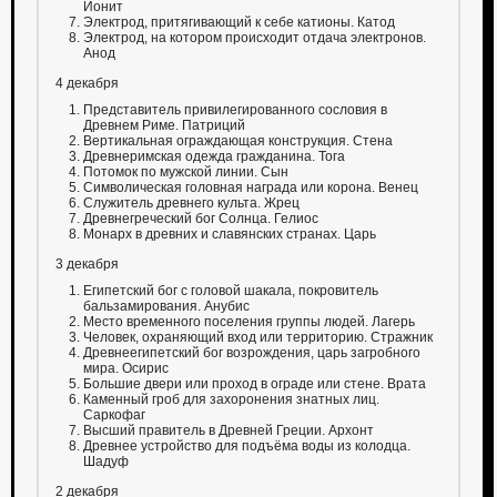
Ионит
Электрод, притягивающий к себе катионы. Катод
Электрод, на котором происходит отдача электронов.
Анод
4 декабря
Представитель привилегированного сословия в
Древнем Риме. Патриций
Вертикальная ограждающая конструкция. Стена
Древнеримская одежда гражданина. Тога
Потомок по мужской линии. Сын
Символическая головная награда или корона. Венец
Служитель древнего культа. Жрец
Древнегреческий бог Солнца. Гелиос
Монарх в древних и славянских странах. Царь
3 декабря
Египетский бог с головой шакала, покровитель
бальзамирования. Анубис
Место временного поселения группы людей. Лагерь
Человек, охраняющий вход или территорию. Стражник
Древнеегипетский бог возрождения, царь загробного
мира. Осирис
Большие двери или проход в ограде или стене. Врата
Каменный гроб для захоронения знатных лиц.
Саркофаг
Высший правитель в Древней Греции. Архонт
Древнее устройство для подъёма воды из колодца.
Шадуф
2 декабря