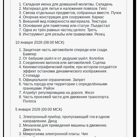
Складная икона для домашней молитвы. Складень
Материал для литья и наложения повязок. Гипс
Связка отдельных предметов, собранных вместе. Пучок
Опорная конструкция для сооружения. Каркас
Внешний вид поверхности материала. Текстура
Основания для памятника или статуи. Пьедестал
Одна из трёх равных частиц целого. Треть
Инструмент для резьбы или гравировки. Резец
10 января 2026 (08:00 МСК)
Защитная часть автомобиля спереди или сзади.
Бампер
От бабушки ушёл и от дедушки ушёл. Колобок
Соединение вагонов или автомобилей. Сцепка
Кинематографический приём, при котором создаётся
эффект остановки динамического изображения.
Стопкадр
Официальное ограничение. Запрет
Часть города или территории с определёнными
границами. Район
Атрибут регулировщика на дороге. Жезл
Часть проезжей части для движения транспорта.
Полоса
5 января 2026 (00:00 МСК)
Электронный прибор, пропускающий ток в одном
направлении. Диод
Механизм для приведения машины в движение.
Двигатель
Микросхема электронной платы. Чип