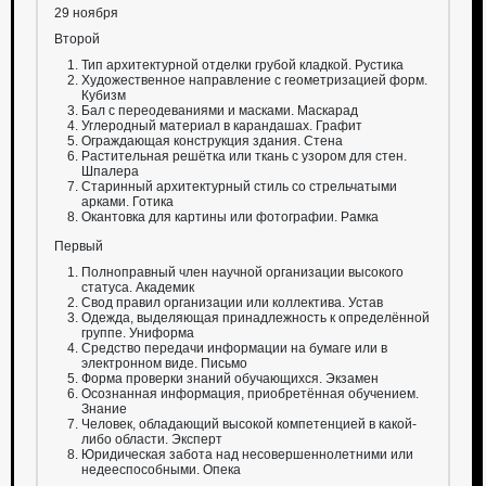
29 ноября
Второй
Тип архитектурной отделки грубой кладкой. Рустика
Художественное направление с геометризацией форм.
Кубизм
Бал с переодеваниями и масками. Маскарад
Углеродный материал в карандашах. Графит
Ограждающая конструкция здания. Стена
Растительная решётка или ткань с узором для стен.
Шпалера
Старинный архитектурный стиль со стрельчатыми
арками. Готика
Окантовка для картины или фотографии. Рамка
Первый
Полноправный член научной организации высокого
статуса. Академик
Свод правил организации или коллектива. Устав
Одежда, выделяющая принадлежность к определённой
группе. Униформа
Средство передачи информации на бумаге или в
электронном виде. Письмо
Форма проверки знаний обучающихся. Экзамен
Осознанная информация, приобретённая обучением.
Знание
Человек, обладающий высокой компетенцией в какой-
либо области. Эксперт
Юридическая забота над несовершеннолетними или
недееспособными. Опека