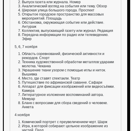
Выпуск газета или журнала. Номер
Аналитический взгляд на события или тему. Обзор
Широкая улица большого города. Проспект
Открытое городское пространство для массовых
мероприятий. Площадь
Обстановка, окружающая событие или действие.
Антураж
Коллектив, выпускающий газету или журнал. Редакция
Передача информации по радио или телевидению.
Эфир
5, 6, 7 ноября
Область соревнований, физической активности и
рекордов. Спорт
Техника художественной обработки металлов ударами
молотка. Чеканка
Украшение ткани узором с помощью иглы и ниток.
Вышивка
Место, где ставят спектакли. Театр
Путешествие по африканской саванне. Сафари
Аппарат для фиксации изображений или видеосъёмки.
Камера
Литературное изложение воспоминаний автора.
Мемуар
Бланк с вопросами для сбора сведений о человеке.
Анкета
4 ноября
Комический портрет с преувеличением черт. Шарж
Игра, в которой собирают цельное изображение из
частей. Пазл