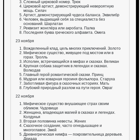
Сложный цирковой номер. Трюк
Цирковой артист, демонстрирующий невероятную
мощь. Силач
Артист, демонстрирующий чудеса баланса. Эквилибр
Человек, выдающий себя за специалиста без
оснований. Шарлатан
Реквизит жонглёра или акробата. Палка
Последняя буква греческого алфавита. Омега
23 ноября
Вожделенный клад, цель многих приключений. Золото
Мифическое существо, живущее под мостом или в
горах. Тролль
Исполин, встречающийся в мифах и сказках. Великан
Крупная собака защитник в легендах и сказках.
Волкодав
Главный герой романтической сказки. Принц
Мудрая или коварная героиня фольклора. Старуха
Заботливая фигура в сказочных историях. Мать
Глубокий природный разлом на пути героя. Овраг
22 ноября
Мифическое существо внушающее страх своим
обликом. Чудовище
Женщина, владеющая магией в сказках и легендах.
Колдунья
Вторая половинка невесты. Жених
Сказочное создание, часто огнедышащее и
многоглавое. Змей
Древнегреческая нимфа — покровительница деревьев.
Дриада