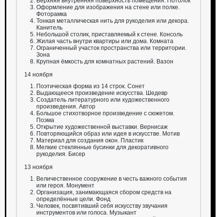
Верхняя внутренняя поверхность помещения. Потолок
Оформление для изображения на стене или полке.
Фоторамка
Тонкая металлическая нить для рукоделия или декора.
Канитель
Небольшой столик, приставляемый к стене. Консоль
Жилая часть внутри квартиры или дома. Комната
Ограниченный участок пространства или территории.
Зона
Крупная ёмкость для комнатных растений. Вазон
14 ноября
Поэтическая форма из 14 строк. Сонет
Выдающееся произведение искусства. Шедевр
Создатель литературного или художественного
произведения. Автор
Большое стихотворное произведение с сюжетом.
Поэма
Открытие художественной выставки. Вернисаж
Повторяющийся образ или идея в искусстве. Мотив
Материал для создания окон. Пластик
Мелкие стеклянные бусинки для декоративного
рукоделия. Бисер
13 ноября
Величественное сооружение в честь важного события
или героя. Монумент
Организация, занимающаяся сбором средств на
определённые цели. Фонд
Человек, посвятивший себя искусству звучания
инструментов или голоса. Музыкант