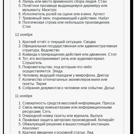
Лагерь или место временного сбора людей. Стан
Почётное прозвище выдающемуся дирижёру или
музыканту. Маэстро
Исполнитель ролей на сцене или в кино. Артист
Тревожный звон, поднимающий к действию. Набат
Поэтическая строка или небольшое произведение.
Стих
12 ноября
Краткий отчёт о текущей ситуации. Сводка
Официальная государственная или административная
структура. Ведомство
Команда к прекращению действия или движения. Стоп
Тот, кто воспринимает речь или аудиоматериал.
Слушатель
Покровительство, под которым что-либо
осуществляется. Эгида
Человеку, ведущий передачи у микрофона. Диктор
Количество отпечатанных экземпляров книги или
газеты. Тираж
Собрание документов о человеке или событии. Досье
11 ноября
Совокупность средств массовой информации. Пресса
Связь между компьютерами или информационными
ресурсами. Сеть
Очередной номер газеты или журнала. Выпуск
Правовая защита авторских произведений. Копирайт
Обжалующий решение в вышестоящей инстанции.
Апеллянт
Краткое введение к основной статье. Лид