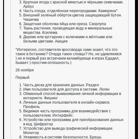
Крупная ягода с красной мякотью и чёрными семечками.
Арбуз
Часть плода, отделённая перегородками. Камерина*
Внешний зелёный обёрток цветка защищающий бутон.
Чашечка
Защитная оболочка яйца или ореха. Скорлупа
Ткань растения, проводящая воду и минеральные
вещества. Ксилема
Дерево или кустарник с колючками и жёлтыми или
белыми цветами. Акация
*Интересно, составители кроссворда сами знают, что это
такое в ботанике? Откуда такое словцо? Но, не удивляемся
) не в первый раз встречаем каламбурище в играх Едадил,
бывает ) простим оплошность )
26 ноября
Первый
Часть диска для хранения данных. Раздел
Имя пользователя для доступа в системе. Логин
Обманный способ выманивания личной информации в
интернете. Фишинг
Личные данные пользователя в онлайн-сервисе.
Профиль
Видимая часть программы для взаимодействия с
пользователем. Интерфейс
Устройство или программа для преобразования данных
в код. Шифратор
Устройство для вывода графической информации.
Монитор
Уязвимость в системе безопасности. Брешь