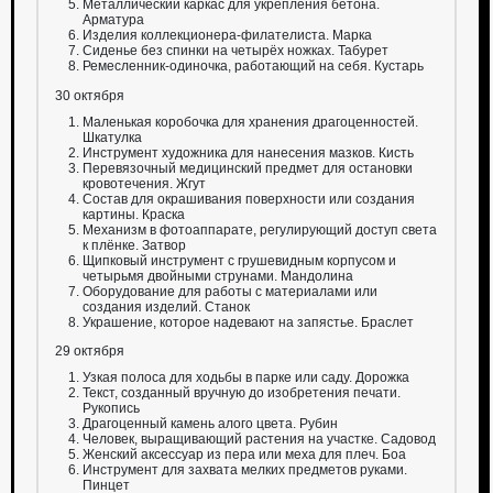
Металлический каркас для укрепления бетона.
Арматура
Изделия коллекционера-филателиста. Марка
Сиденье без спинки на четырёх ножках. Табурет
Ремесленник-одиночка, работающий на себя. Кустарь
30 октября
Маленькая коробочка для хранения драгоценностей.
Шкатулка
Инструмент художника для нанесения мазков. Кисть
Перевязочный медицинский предмет для остановки
кровотечения. Жгут
Состав для окрашивания поверхности или создания
картины. Краска
Механизм в фотоаппарате, регулирующий доступ света
к плёнке. Затвор
Щипковый инструмент с грушевидным корпусом и
четырьмя двойными струнами. Мандолина
Оборудование для работы с материалами или
создания изделий. Станок
Украшение, которое надевают на запястье. Браслет
29 октября
Узкая полоса для ходьбы в парке или саду. Дорожка
Текст, созданный вручную до изобретения печати.
Рукопись
Драгоценный камень алого цвета. Рубин
Человек, выращивающий растения на участке. Садовод
Женский аксессуар из пера или меха для плеч. Боа
Инструмент для захвата мелких предметов руками.
Пинцет