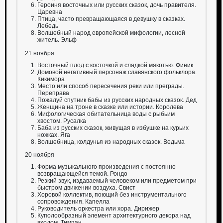
Героиня восточных или русских сказок, дочь правителя.
Царевна
Птица, часто превращающаяся в девушку в сказках.
Лебедь
Волшебный народ европейской мифологии, лесной
житель. Эльф
21 ноября
Восточный плод с косточкой и сладкой мякотью. Финик
Домовой негативный персонаж славянского фольклора.
Кикимора
Место или способ пересечения реки или преграды.
Переправа
Пожалуй спутник бабы из русских народных сказок. Дед
Женщина на троне в сказке или истории. Королева
Мифологическая обитательница воды с рыбьим
хвостом. Русалка
Баба из русских сказок, живущая в избушке на курьих
ножках. Яга
Волшебница, колдунья из народных сказок. Ведьма
20 ноября
Форма музыкального произведения с постоянно
возвращающейся темой. Рондо
Резкий звук, издаваемый человеком или предметом при
быстром движении воздуха. Свист
Хоровой коллектив, поющий без инструментального
сопровождения. Капелла
Руководитель оркестра или хора. Дирижер
Куполообразный элемент архитектурного декора над
входом. Тимпан