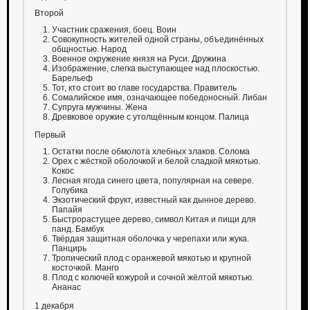
Второй
Участник сражения, боец. Воин
Совокупность жителей одной страны, объединённых
общностью. Народ
Военное окружение князя на Руси. Дружина
Изображение, слегка выступающее над плоскостью.
Барельеф
Тот, кто стоит во главе государства. Правитель
Сомалийское имя, означающее победоносный. Либан
Супруга мужчины. Жена
Древковое оружие с утолщённым концом. Палица
Первый
Остатки после обмолота хлебных злаков. Солома
Орех с жёсткой оболочкой и белой сладкой мякотью.
Кокос
Лесная ягода синего цвета, популярная на севере.
Голубика
Экзотический фрукт, известный как дынное дерево.
Папайя
Быстрорастущее дерево, символ Китая и пищи для
панд. Бамбук
Твёрдая защитная оболочка у черепахи или жука.
Панцирь
Тропический плод с оранжевой мякотью и крупной
косточкой. Манго
Плод с колючей кожурой и сочной жёлтой мякотью.
Ананас
1 декабря