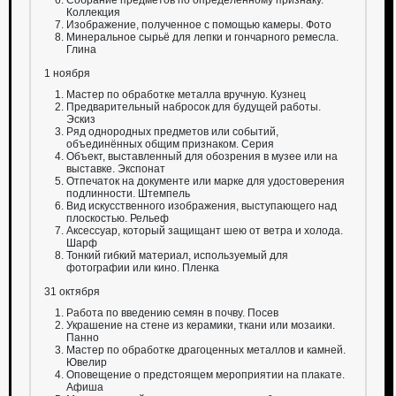
Собрание предметов по определённому признаку.
Коллекция
Изображение, полученное с помощью камеры. Фото
Минеральное сырьё для лепки и гончарного ремесла.
Глина
1 ноября
Мастер по обработке металла вручную. Кузнец
Предварительный набросок для будущей работы.
Эскиз
Ряд однородных предметов или событий,
объединённых общим признаком. Серия
Объект, выставленный для обозрения в музее или на
выставке. Экспонат
Отпечаток на документе или марке для удостоверения
подлинности. Штемпель
Вид искусственного изображения, выступающего над
плоскостью. Рельеф
Аксессуар, который защищант шею от ветра и холода.
Шарф
Тонкий гибкий материал, используемый для
фотографии или кино. Пленка
31 октября
Работа по введению семян в почву. Посев
Украшение на стене из керамики, ткани или мозаики.
Панно
Мастер по обработке драгоценных металлов и камней.
Ювелир
Оповещение о предстоящем мероприятии на плакате.
Афиша