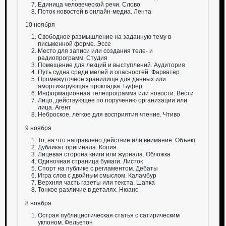
Единица человеческой речи. Слово
Поток новостей в онлайн-медиа. Лента
10 ноября
Свободное размышление на заданную тему в
письменной форме. Эссе
Место для записи или создания теле- и
радиопрограмм. Студия
Помещение для лекций и выступлений. Аудитория
Путь судна среди мелей и опасностей. Фарватер
Промежуточное хранилище для данных или
амортизирующая прокладка. Буфер
Информационная телепрограмма или новости. Вести
Лицо, действующее по поручению организации или
лица. Агент
Неброское, лёгкое для восприятия чтение. Чтиво
9 ноября
То, на что направлено действие или внимание. Объект
Дубликат оригинала. Копия
Лицевая сторона книги или журнала. Обложка
Одиночная страница бумаги. Листок
Спорт на публике с регламентом. Дебаты
Игра слов с двойным смыслом. Каламбур
Верхняя часть газеты или текста. Шапка
Тонкое различие в деталях. Нюанс
8 ноября
Острая публицистическая статья с сатирическим
уклоном. Фельетон