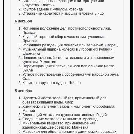
Автор, признанный образцом в литературе или
искусства. Классик
Круглое здание с куполом. Ротонда
Отражение характера и эмоции человека. Лицо
6 декабря
Истинное положение дел, противоположность лжи.
Правда
Крупный торговый сбор с массовыми гуляниями.
Ярмарка
Роскошная резиденция монарха или вельможи. Дворец
Музыкальный ящик на колёсах в у городских гуляний.
Шарманка
Человек, склонный к мечтательности и возвышенным
чувствам. Романтик
Перемещающаяся песчаная коса или с зыбкое место.
Зыбун
Устное повествование с особенностями народной речи.
Сказ
Капитан парусного судна. Шкипер
5 декабря
Ядовитый жёлто-зелёный газ, применяемый для
обеззараживания воды. Хлор
Химический элемент, важный компонент хлорофилла.
Магний
Блестящий металл из группы платиновых. Родий
Соединение металла с мышьяком. Арсенид
Минеральное вещество, применяемое как
жаропонижающее средство. Магнезия
Материал для обмена ионами в химических процессах.