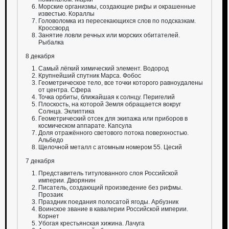
Морские организмы, создающие рифы и окрашенные
известью. Кораллы
Головоломка из пересекающихся слов по подсказкам.
Кроссворд
Занятие ловли речных или морских обитателей.
Рыбалка
8 декабря
Самый лёгкий химический элемент. Водород
Крупнейший спутник Марса. Фобос
Геометрическое тело, все точки которого равноудалены
от центра. Сфера
Точка орбиты, ближайшая к солнцу. Перигелий
Плоскость, на которой Земля обращается вокруг
Солнца. Эклиптика
Геометрический отсек для экипажа или приборов в
космическом аппарате. Капсула
Доля отражённого светового потока поверхностью.
Альбедо
Щелочной металл с атомным номером 55. Цесий
7 декабря
Представитель титулованного слоя Российской
империи. Дворянин
Писатель, создающий произведение без рифмы.
Прозаик
Праздник поедания полосатой ягоды. Арбузник
Воинское звание в кавалерии Российской империи.
Корнет
Убогая крестьянская хижина. Лачуга