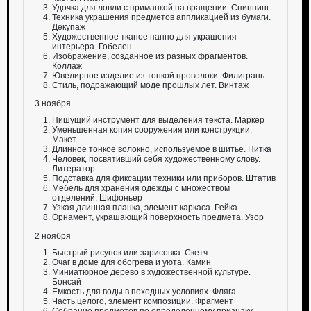
Удочка для ловли с приманкой на вращении. Спиннинг
Техника украшения предметов аппликацией из бумаги.
Декупаж
Художественное тканое панно для украшения
интерьера. Гобелен
Изображение, созданное из разных фрагментов.
Коллаж
Ювелирное изделие из тонкой проволоки. Филигрань
Стиль, подражающий моде прошлых лет. Винтаж
3 ноября
Пишущий инструмент для выделения текста. Маркер
Уменьшенная копия сооружения или конструкции.
Макет
Длинное тонкое волокно, используемое в шитье. Нитка
Человек, посвятивший себя художественному слову.
Литератор
Подставка для фиксации техники или приборов. Штатив
Мебель для хранения одежды с множеством
отделений. Шифоньер
Узкая длинная планка, элемент каркаса. Рейка
Орнамент, украшающий поверхность предмета. Узор
2 ноября
Быстрый рисунок или зарисовка. Скетч
Очаг в доме для обогрева и уюта. Камин
Миниатюрное дерево в художественной культуре.
Бонсай
Ёмкость для воды в походных условиях. Фляга
Часть целого, элемент композиции. Фрагмент