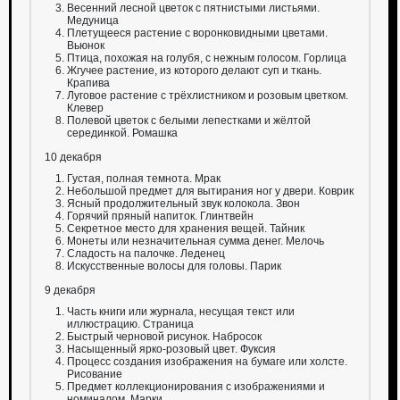
Весенний лесной цветок с пятнистыми листьями.
Медуница
Плетущееся растение с воронковидными цветами.
Вьюнок
Птица, похожая на голубя, с нежным голосом. Горлица
Жгучее растение, из которого делают суп и ткань.
Крапива
Луговое растение с трёхлистником и розовым цветком.
Клевер
Полевой цветок с белыми лепестками и жёлтой
серединкой. Ромашка
10 декабря
Густая, полная темнота. Мрак
Небольшой предмет для вытирания ног у двери. Коврик
Ясный продолжительный звук колокола. Звон
Горячий пряный напиток. Глинтвейн
Секретное место для хранения вещей. Тайник
Монеты или незначительная сумма денег. Мелочь
Сладость на палочке. Леденец
Искусственные волосы для головы. Парик
9 декабря
Часть книги или журнала, несущая текст или
иллюстрацию. Страница
Быстрый черновой рисунок. Набросок
Насыщенный ярко-розовый цвет. Фуксия
Процесс создания изображения на бумаге или холсте.
Рисование
Предмет коллекционирования с изображениями и
номиналом. Марки