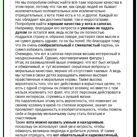
Но мы попробуем сейчас найти всё-таки хорошие качества в
этом герое, потому что так же, как среди людей не бывает
исключительно положительных или исключительно
отрицательных, у кота тоже есть и то, и другое. Каждый из
нас обладает как достоинствами, так и недостатками.
Попробуем найти
хорошие качества у кота в сапогах.
Например, благодаря его хитрости и
умению не падать
духом
он остался жив, ведь если бы он полностью
поддался страху и, образно говоря, растерял свои мысли и
не сумел думать здраво, то он бы погиб. Но благодаря тому,
что он очень
сообразительный
и
смекалистый
парень, он
сумел избежать смерти.
Очевидно, что кот в сапогах персонаж весьма интересный и
неоднозначный. Однако, противоречивая фигура )
Итак, из размышлений выше очевидно, что кот был хитрый
и обманчивый, и тут возникают серьёзные вопросы о
моральных качествах, вернее об отсутствии таковых. А ведь
мы хотим в своих детях взращивать именно высокие
нравственные и моральные нормы. Также высока
вероятность того, что кот действовал в корыстных целях, то
есть с одной стороны он помогал хозяину, но вместе с тем
нельзя исключить тот факт, что этот персонаж действовал в
своих интересах, стремясь к лучшей жизни.
Но параллельно этому есть вероятность, что помогает он
своему хозяину в какой-то степени искренне, значит он
проявляет преданность и изобретательность, чтобы помочь
себе и бедному мельничьему сыну стать богатым и
счастливым.
Также
кота можно назвать умным и находчивым
,
поскольку он использует свой ум и хитрость, чтобы
обмануть великана-людоеда и добиться успеха. И также
нельзя отрицать, что
кот обаятельный и харизматичный,