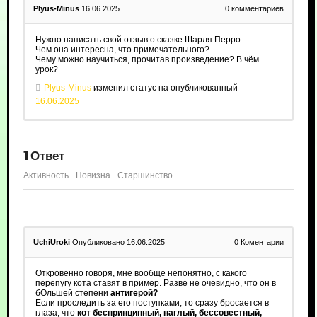
Plyus-Minus
16.06.2025
0
комментариев
Нужно написать свой отзыв о сказке Шарля Перро.
Чем она интересна, что примечательного?
Чему можно научиться, прочитав произведение? В чём
урок?
Plyus-Minus
изменил статус на опубликованный
16.06.2025
1
Ответ
Активность
Новизна
Старшинство
UchiUroki
Опубликовано 16.06.2025
0
Коментарии
Откровенно говоря, мне вообще непонятно, с какого
перепугу кота ставят в пример. Разве не очевидно, что он в
бОльшей степени
антигерой?
Если проследить за его поступками, то сразу бросается в
глаза, что
кот беспринципный, наглый, бессовестный,