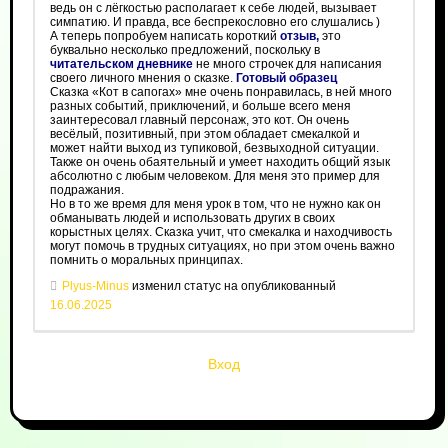
ведь он с лёгкостью располагает к себе людей, вызывает
симпатию. И правда, все беспрекословно его слушались )
А теперь попробуем написать короткий
отзыв,
это
буквально несколько предложений, поскольку в
читательском дневнике
не много строчек для написания
своего личного мнения о сказке.
Готовый образец
Сказка «Кот в сапогах» мне очень понравилась, в ней много
разных событий, приключений, и больше всего меня
заинтересовал главный персонаж, это кот. Он очень
весёлый, позитивный, при этом обладает смекалкой и
может найти выход из тупиковой, безвыходной ситуации.
Также он очень обаятельный и умеет находить общий язык
абсолютно с любым человеком. Для меня это пример для
подражания.
Но в то же время для меня урок в том, что не нужно как он
обманывать людей и использовать других в своих
корыстных целях. Сказка учит, что смекалка и находчивость
могут помочь в трудных ситуациях, но при этом очень важно
помнить о моральных принципах.
Plyus-Minus
изменил статус на опубликованный
16.06.2025
Вход