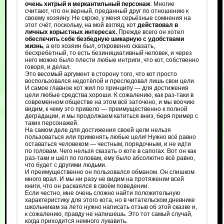
очень хитрый и меркантильный персонаж
. Многие
считают, что он верный, преданный друг по отношению к
своему хозяину. Не скрою, у меня серьёзные сомнения на
этот счёт, поскольку, на мой взгляд, кот
действовал в
личных корыстных интересах.
Прежде всего он хотел
обеспечить себе безбедную шикарную с удобствами
жизнь
, а его хозяин был, откровенно сказать,
бесхребетный, то есть безинициативный человек, и через
него можно было плести любые интриги, что кот, собственно
говоря, и делал.
Это весомый аргумент в сторону того, что кот просто
воспользовался недотёпой и преследовал лишь свои цели.
И самое главное кот жил по принципу — для достижения
цели любые средства хороши. К сожалению, как раз-таки в
современном обществе на этом всё заточено, и мы воочию
видим, к чему это привело — преимущественно к полной
деградации, и мы продолжаем катиться вниз, беря пример с
таких персонажей.
На самом деле для достижения своей цели нельзя
пользоваться или применять любые цели! Нужно всё равно
оставаться человеком — честным, порядочным, и не идти
по головам. Чего нельзя сказать о коте в сапогах. Вот он как
раз-таки и шёл по головам, ему было абсолютно всё равно,
что будет с другими людьми.
И преимущественно он пользовался обманом. Он слишком
много врал. И мы ни разу не видим на протяжении всей
книги, что он раскаялся в своём поведении.
Если честно, мне очень сложно найти положительную
характеристику для этого кота, но в читательском дневнике
школьникам за лето нужно написать отзыв об этой сказке и,
к сожалению, правду не напишешь. Это тот самый случай,
когда приходится немного лукавить.