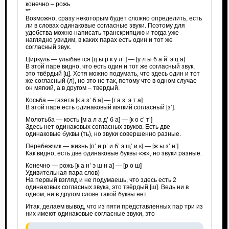
конечно – рожь
**
Возможно, сразу некоторым будет сложно определить, есть
ли в словах одинаковые согласные звуки. Поэтому для
удобства можно написать транскрипцию и тогда уже
наглядно увидим, в каких парах есть один и тот же
согласный звук.
Циркуль — улыбается [ц ы р к у л’ ] — [у л ы б а й’ э ц а]
В этой паре видно, что есть один и тот же согласный звук,
это твёрдый [ц]. Хотя можно подумать, что здесь один и тот
же согласный (л), но это не так, потому что в одном случае
он мягкий, а в другом – твердый.
Косьба — газета [к а з’ б а] — [г а з’ э т а]
В этой паре есть одинаковый мягкий согласный [з’].
Молотьба — кость [м а л а д’ б а] — [к о с’ т’]
Здесь нет одинаковых согласных звуков. Есть две
одинаковые буквы (ть), но звуки совершенно разные.
Перебежчик — жизнь [п’ и р’ и б’ э щ’ и к] — [ж ы з’ н’]
Как видно, есть две одинаковые буквы «ж», но звуки разные.
Конечно — рожь [к а н’ э ш н а] — [р о ш]
Удивительная пара слов)
На первый взгляд и не подумаешь, что здесь есть 2
одинаковых согласных звука, это твёрдый [ш]. Ведь ни в
одном, ни в другом слове такой буквы нет.
Итак, делаем вывод, что из пяти представленных пар три из
них имеют одинаковые согласные звуки, это