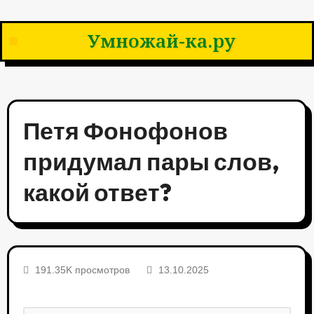
Умножай-ка.ру
Петя Фонофонов
придумал пары слов,
какой ответ?
191.35K просмотров
13.10.2025