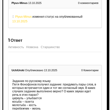
Plyus-Minus
13.10.2025
0
комментариев
Plyus-Minus
изменил статус на опубликованный
13.10.2025
1
Ответ
Активность
Новизна
Старшинство
UchiUroki
Опубликовано 13.10.2025
0
Коментарии
Задание по русскому языку
Петя Фонофонов получил задание: придумать пары слов, в
которых встречается один и тот же согласный звук. В каких
случаях задание выполнено верно? О каких звуках идет
речь в этих парах?
циркуль – улыбается
косьба – газета
молотьба – кость
перебежчик – жизнь